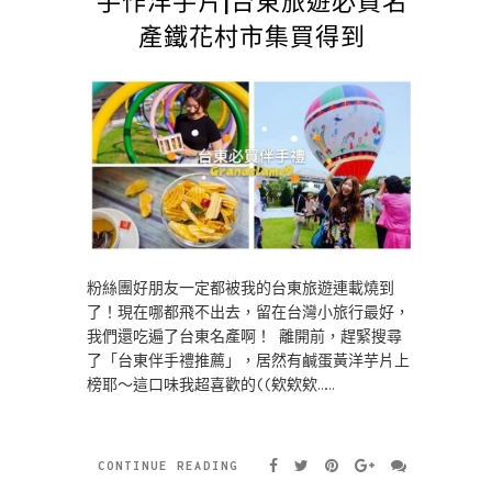
產鐵花村市集買得到
粉絲團好朋友一定都被我的台東旅遊連載燒到
了！現在哪都飛不出去，留在台灣小旅行最好，
我們還吃遍了台東名產啊！ 離開前，趕緊搜尋
了「台東伴手禮推薦」，居然有鹹蛋黃洋芋片上
榜耶～這口味我超喜歡的((欸欸欸……
CONTINUE READING