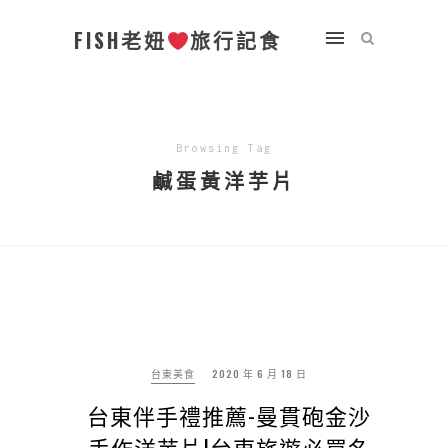
FISH老妞
旅行記食
Browsing Tag
鹹蛋黃洋芋片
台東美食
2020 年 6 月 18 日
台東伴手禮推薦-曼貫砲金沙
手作洋芋片|台東旅遊必買名