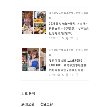
海外景點住宿
我不在家，在旅行
精選特
輯
2026曼谷自由行景點-四面佛、吉
祥天女眾神參拜路線，市區私房行
程好吃好買好好玩
2026 年 5 月 26 日
海外景點住宿
我不在家，在旅行
精選特
輯
曼谷住宿推薦-二訪KROMO
BANGKOK｜希爾頓旗下新開幕，一
個月內我就住了兩次有夠愛
2026 年 5 月 14 日
文章分類
展開全部
|
收合全部