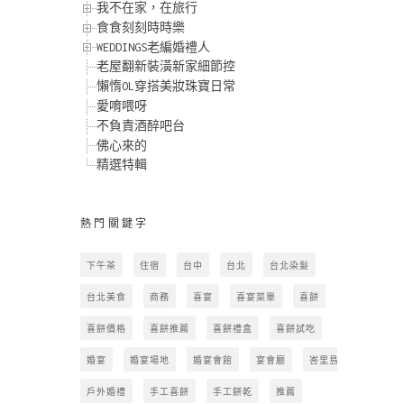
我不在家，在旅行
食食刻刻時時樂
WEDDINGS老編婚禮人
老屋翻新裝潢新家細節控
懶惰OL穿搭美妝珠寶日常
愛唷喂呀
不負責酒醉吧台
佛心來的
精選特輯
熱門關鍵字
下午茶
住宿
台中
台北
台北染髮
台北美食
商務
喜宴
喜宴菜單
喜餅
喜餅價格
喜餅推薦
喜餅禮盒
喜餅試吃
婚宴
婚宴場地
婚宴會館
宴會廳
峇里島
戶外婚禮
手工喜餅
手工餅乾
推薦