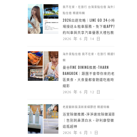
我不在家，在旅行
台灣景點住宿
海外景
點住宿
精選特輯
2026出遊攻略｜LINE GO 24小時機
場接送＆租車服務，免下載APP預
約叫車與共享汽車優惠大禮包教學
2026 年 6 月 14 日
海外景點住宿
我不在家，在旅行
精選特
輯
曼谷FINE DINING推薦-THARN
BANGKOK｜跟團不會帶你來的老城
區美食，大食量都會飽還吃進時空
縮影
2026 年 6 月 12 日
老屋翻新裝潢新家細節控
精選特輯
浴室除黴推薦-淨淨速效除黴凝膠
｜告別刺鼻漂白水，矽利康發黴靠
這瓶超神
2026 年 6 月 1 日