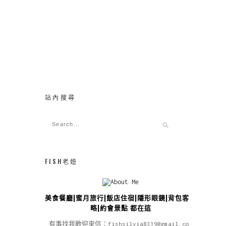
站內搜尋
FISH老妞
美食餐廳|蜜月旅行|飯店住宿|隱形眼鏡|背包客攻
略|約會景點 都在這
有事找我歡迎來信：fishsilvia8319@gmail.com