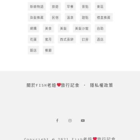
新娘物語
旅遊
早餐
景點
東區
染髮推薦
民宿
溫泉
甜點
禮盒推薦
網購
美食
美髮
美髮沙龍
自助
花蓮
蜜月
西式喜餅
訂房
酒店
飯店
餐廳
關於FISH老妞
旅行記食
‧
隱私權政策
Copyright © 2021 Fish老妞
旅行記食