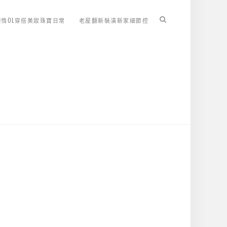
懶惰OL穿搭美妝珠寶日常
老屋翻新裝潢新家細節控