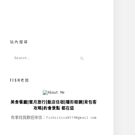
站內搜尋
FISH老妞
美食餐廳|蜜月旅行|飯店住宿|隱形眼鏡|背包客
攻略|約會景點 都在這
有事找我歡迎來信：fishsilvia8319@gmail.com