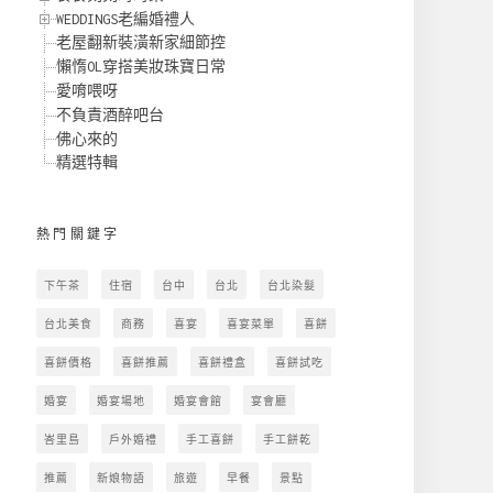
WEDDINGS老編婚禮人
老屋翻新裝潢新家細節控
懶惰OL穿搭美妝珠寶日常
愛唷喂呀
不負責酒醉吧台
佛心來的
精選特輯
熱門關鍵字
下午茶
住宿
台中
台北
台北染髮
台北美食
商務
喜宴
喜宴菜單
喜餅
喜餅價格
喜餅推薦
喜餅禮盒
喜餅試吃
婚宴
婚宴場地
婚宴會館
宴會廳
峇里島
戶外婚禮
手工喜餅
手工餅乾
推薦
新娘物語
旅遊
早餐
景點