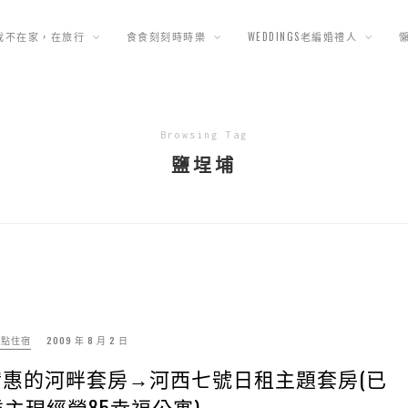
我不在家，在旅行
食食刻刻時時樂
WEDDINGS老編婚禮人
Browsing Tag
鹽埕埔
景點住宿
2009 年 8 月 2 日
濟實惠的河畔套房→河西七號日租主題套房(已
主現經營85幸福公寓)