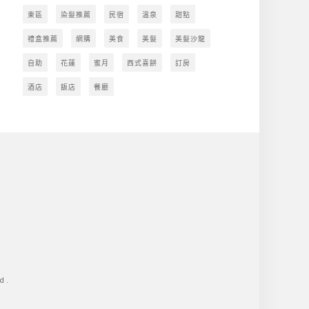
東區
染髮推薦
民宿
溫泉
甜點
禮盒推薦
網購
美食
美髮
美髮沙龍
自助
花蓮
蜜月
西式喜餅
訂房
酒店
飯店
餐廳
d.