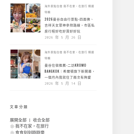
海外景點住宿
我不在家，在旅行
精選
特輯
2026曼谷自由行景點-四面佛、
吉祥天女眾神參拜路線，市區私
房行程好吃好買好好玩
2026 年 5 月 26 日
海外景點住宿
我不在家，在旅行
精選
特輯
曼谷住宿推薦-二訪KROMO
BANGKOK｜希爾頓旗下新開幕，
一個月內我就住了兩次有夠愛
2026 年 5 月 14 日
文章分類
展開全部
|
收合全部
我不在家，在旅行
食食刻刻時時樂