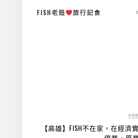
FISH老妞
旅行記食
台灣
【高雄】FISH不在家，在經
停業，原業