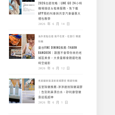
2026出遊攻略｜LINE GO 24小時
機場接送＆租車服務，免下載
APP預約叫車與共享汽車優惠大
禮包教學
2026 年 6 月 14 日
海外景點住宿
我不在家，在旅行
精選
特輯
曼谷FINE DINING推薦-THARN
BANGKOK｜跟團不會帶你來的老
城區美食，大食量都會飽還吃進
時空縮影
2026 年 6 月 12 日
老屋翻新裝潢新家細節控
精選特輯
浴室除黴推薦-淨淨速效除黴凝膠
｜告別刺鼻漂白水，矽利康發黴
靠這瓶超神
2026 年 6 月 1 日