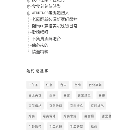
食食刻刻時時樂
WEDDINGS老編婚禮人
老屋翻新裝潢新家細節控
懶惰OL穿搭美妝珠寶日常
愛唷喂呀
不負責酒醉吧台
佛心來的
精選特輯
熱門關鍵字
下午茶
住宿
台中
台北
台北染髮
台北美食
商務
喜宴
喜宴菜單
喜餅
喜餅價格
喜餅推薦
喜餅禮盒
喜餅試吃
婚宴
婚宴場地
婚宴會館
宴會廳
峇里島
戶外婚禮
手工喜餅
手工餅乾
推薦