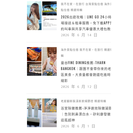
我不在家，在旅行
台灣景點住宿
海外景
點住宿
精選特輯
2026出遊攻略｜LINE GO 24小時機
場接送＆租車服務，免下載APP預
約叫車與共享汽車優惠大禮包教學
2026 年 6 月 14 日
海外景點住宿
我不在家，在旅行
精選特
輯
曼谷FINE DINING推薦-THARN
BANGKOK｜跟團不會帶你來的老城
區美食，大食量都會飽還吃進時空
縮影
2026 年 6 月 12 日
老屋翻新裝潢新家細節控
精選特輯
浴室除黴推薦-淨淨速效除黴凝膠
｜告別刺鼻漂白水，矽利康發黴靠
這瓶超神
2026 年 6 月 1 日