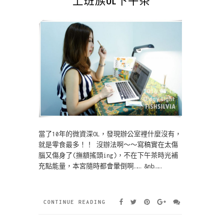
當了10年的微資深OL，發現辦公室裡什麼沒有，
就是零食最多！！ 沒辦法啊～～寫稿實在太傷
腦又傷身了(撫額搖頭ing)，不在下午茶時光補
充點能量，本宮隨時都會暈倒啊…… &nb……
CONTINUE READING