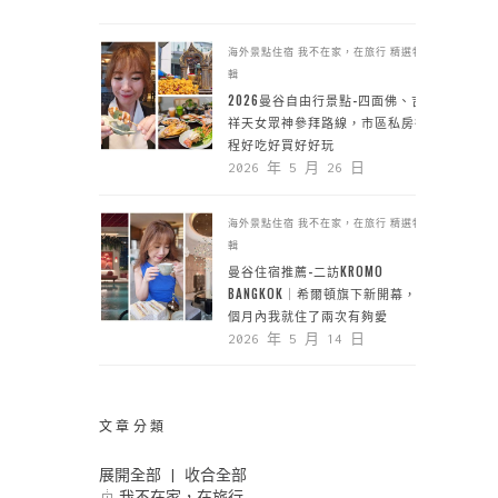
海外景點住宿
我不在家，在旅行
精選特
輯
2026曼谷自由行景點-四面佛、吉
祥天女眾神參拜路線，市區私房行
程好吃好買好好玩
2026 年 5 月 26 日
海外景點住宿
我不在家，在旅行
精選特
輯
曼谷住宿推薦-二訪KROMO
BANGKOK｜希爾頓旗下新開幕，一
個月內我就住了兩次有夠愛
2026 年 5 月 14 日
文章分類
展開全部
|
收合全部
我不在家，在旅行