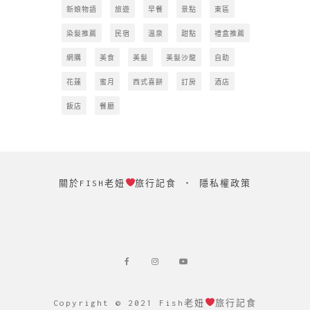
新娘物語
旅遊
早餐
景點
東區
染髮推薦
民宿
溫泉
甜點
禮盒推薦
網購
美食
美髮
美髮沙龍
自助
花蓮
蜜月
西式喜餅
訂房
酒店
飯店
餐廳
關於FISH老妞
旅行記食
‧
隱私權政策
Copyright © 2021 Fish老妞
旅行記食