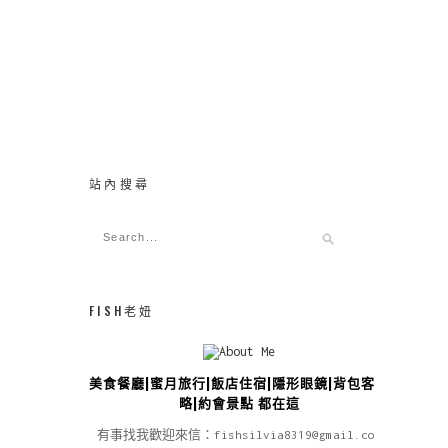
站內搜尋
FISH老妞
美食餐廳|蜜月旅行|飯店住宿|隱形眼鏡|背包客攻
略|約會景點 都在這
有事找我歡迎來信：fishsilvia8319@gmail.com