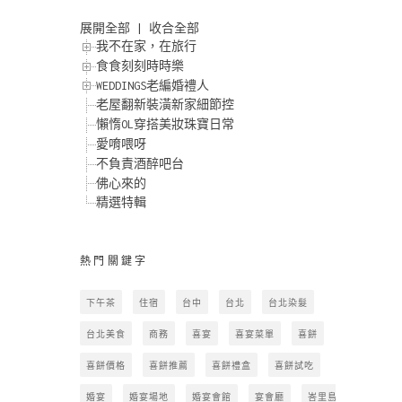
展開全部
|
收合全部
我不在家，在旅行
食食刻刻時時樂
WEDDINGS老編婚禮人
老屋翻新裝潢新家細節控
懶惰OL穿搭美妝珠寶日常
愛唷喂呀
不負責酒醉吧台
佛心來的
精選特輯
熱門關鍵字
下午茶
住宿
台中
台北
台北染髮
台北美食
商務
喜宴
喜宴菜單
喜餅
喜餅價格
喜餅推薦
喜餅禮盒
喜餅試吃
婚宴
婚宴場地
婚宴會館
宴會廳
峇里島