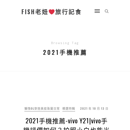
FISH老妞
旅行記食
Browsing Tag
2021手機推薦
懶惰OL穿搭美妝珠寶日常
精選特輯
2021 年 10 月 13 日
2021手機推薦-vivo Y21|vivo手
機評價如何？拍照小白也能光