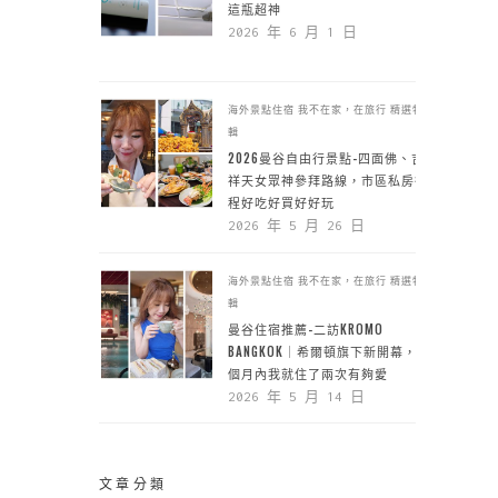
這瓶超神
2026 年 6 月 1 日
海外景點住宿
我不在家，在旅行
精選特
輯
2026曼谷自由行景點-四面佛、吉
祥天女眾神參拜路線，市區私房行
程好吃好買好好玩
2026 年 5 月 26 日
海外景點住宿
我不在家，在旅行
精選特
輯
曼谷住宿推薦-二訪KROMO
BANGKOK｜希爾頓旗下新開幕，一
個月內我就住了兩次有夠愛
2026 年 5 月 14 日
文章分類