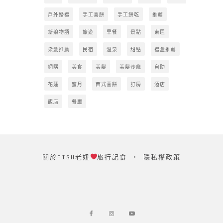
戶外婚禮
手工喜餅
手工餅乾
推薦
新娘物語
旅遊
早餐
景點
東區
染髮推薦
民宿
溫泉
甜點
禮盒推薦
網購
美食
美髮
美髮沙龍
自助
花蓮
蜜月
西式喜餅
訂房
酒店
飯店
餐廳
關於FISH老妞
旅行記食
‧
隱私權政策