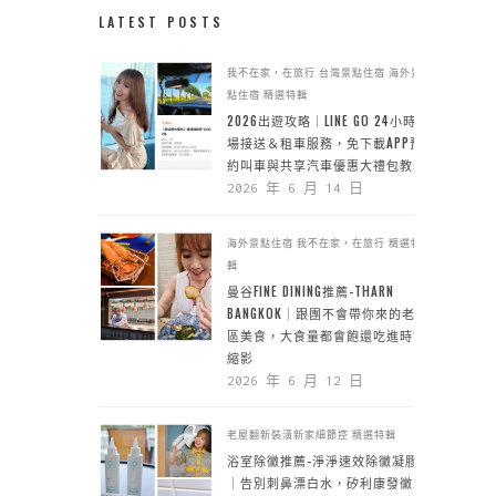
LATEST POSTS
我不在家，在旅行
台灣景點住宿
海外景
點住宿
精選特輯
2026出遊攻略｜LINE GO 24小時機
場接送＆租車服務，免下載APP預
約叫車與共享汽車優惠大禮包教學
2026 年 6 月 14 日
海外景點住宿
我不在家，在旅行
精選特
輯
曼谷FINE DINING推薦-THARN
BANGKOK｜跟團不會帶你來的老城
區美食，大食量都會飽還吃進時空
縮影
2026 年 6 月 12 日
老屋翻新裝潢新家細節控
精選特輯
浴室除黴推薦-淨淨速效除黴凝膠
｜告別刺鼻漂白水，矽利康發黴靠