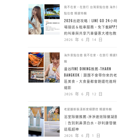
我不在家，在旅行
台灣景點住宿
海外景
點住宿
精選特輯
2026出遊攻略｜LINE GO 24小時機
場接送＆租車服務，免下載APP預
約叫車與共享汽車優惠大禮包教學
2026 年 6 月 14 日
海外景點住宿
我不在家，在旅行
精選特
輯
曼谷FINE DINING推薦-THARN
BANGKOK｜跟團不會帶你來的老城
區美食，大食量都會飽還吃進時空
縮影
2026 年 6 月 12 日
老屋翻新裝潢新家細節控
精選特輯
浴室除黴推薦-淨淨速效除黴凝膠
｜告別刺鼻漂白水，矽利康發黴靠
這瓶超神
2026 年 6 月 1 日