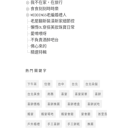
我不在家，在旅行
食食刻刻時時樂
WEDDINGS老編婚禮人
老屋翻新裝潢新家細節控
懶惰OL穿搭美妝珠寶日常
愛唷喂呀
不負責酒醉吧台
佛心來的
精選特輯
熱門關鍵字
下午茶
住宿
台中
台北
台北染髮
台北美食
商務
喜宴
喜宴菜單
喜餅
喜餅價格
喜餅推薦
喜餅禮盒
喜餅試吃
婚宴
婚宴場地
婚宴會館
宴會廳
峇里島
戶外婚禮
手工喜餅
手工餅乾
推薦