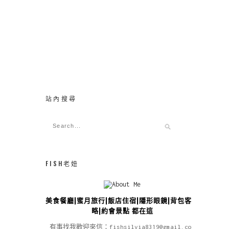
站內搜尋
FISH老妞
美食餐廳|蜜月旅行|飯店住宿|隱形眼鏡|背包客攻
略|約會景點 都在這
有事找我歡迎來信：fishsilvia8319@gmail.com