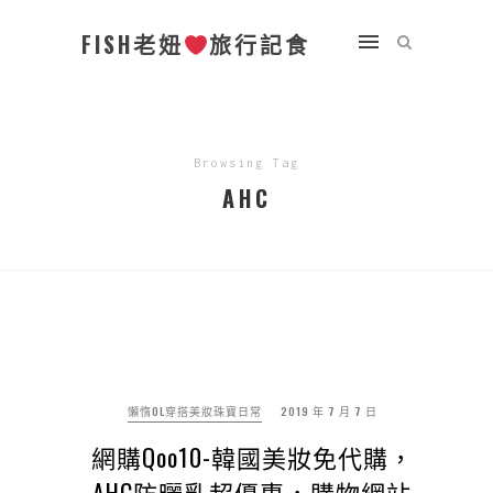
FISH老妞
旅行記食
Browsing Tag
AHC
懶惰OL穿搭美妝珠寶日常
2019 年 7 月 7 日
網購Qoo10-韓國美妝免代購，
AHC防曬乳超優惠，購物網站