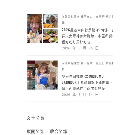
海外景點住宿
我不在家，在旅行
精選特
輯
2026曼谷自由行景點-四面佛、吉
祥天女眾神參拜路線，市區私房行
程好吃好買好好玩
2026 年 5 月 26 日
海外景點住宿
我不在家，在旅行
精選特
輯
曼谷住宿推薦-二訪KROMO
BANGKOK｜希爾頓旗下新開幕，一
個月內我就住了兩次有夠愛
2026 年 5 月 14 日
文章分類
展開全部
|
收合全部