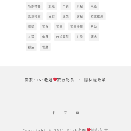
新娘物語
旅遊
早餐
景點
東區
染髮推薦
民宿
溫泉
甜點
禮盒推薦
網購
美食
美髮
美髮沙龍
自助
花蓮
蜜月
西式喜餅
訂房
酒店
飯店
餐廳
關於FISH老妞
旅行記食
‧
隱私權政策
Copyright © 2021 Fish老妞
旅行記食