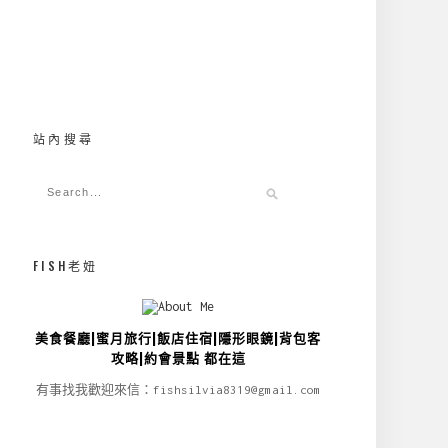
站內搜尋
FISH老妞
美食餐廳|蜜月旅行|飯店住宿|隱形眼鏡|背包客
攻略|約會景點 都在這
有事找我歡迎來信：fishsilvia8319@gmail.com