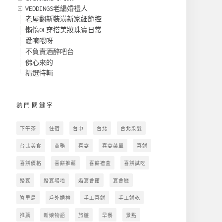
WEDDINGS老編婚禮人
老屋翻新裝潢新家細節控
懶惰OL穿搭美妝珠寶日常
愛唷喂呀
不負責酒醉吧台
佛心來的
精選特輯
熱門關鍵字
下午茶
住宿
台中
台北
台北染髮
台北美食
商務
喜宴
喜宴菜單
喜餅
喜餅價格
喜餅推薦
喜餅禮盒
喜餅試吃
婚宴
婚宴場地
婚宴會館
宴會廳
峇里島
戶外婚禮
手工喜餅
手工餅乾
推薦
新娘物語
旅遊
早餐
景點