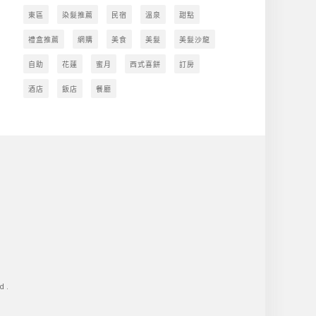
東區
染髮推薦
民宿
溫泉
甜點
禮盒推薦
網購
美食
美髮
美髮沙龍
自助
花蓮
蜜月
西式喜餅
訂房
酒店
飯店
餐廳
d.