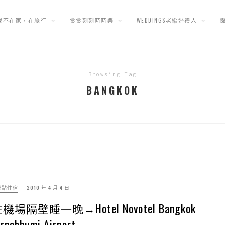
我不在家，在旅行
食食刻刻時時樂
WEDDINGS老編婚禮人
Browsing Tag
BANGKOK
景點住宿
2010 年 4 月 4 日
場隔壁睡一晚→Hotel Novotel Bangkok
rnabhumi Airport