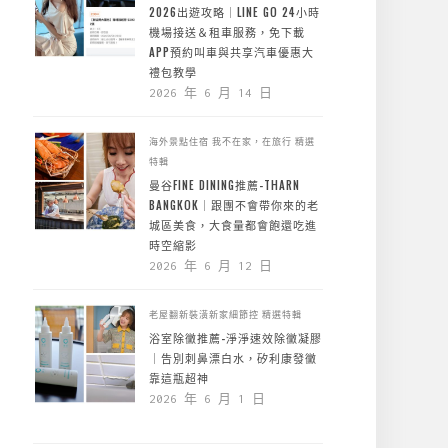
2026出遊攻略｜LINE GO 24小時
機場接送＆租車服務，免下載
APP預約叫車與共享汽車優惠大
禮包教學
2026 年 6 月 14 日
海外景點住宿
我不在家，在旅行
精選
特輯
曼谷FINE DINING推薦-THARN
BANGKOK｜跟團不會帶你來的老
城區美食，大食量都會飽還吃進
時空縮影
2026 年 6 月 12 日
老屋翻新裝潢新家細節控
精選特輯
浴室除黴推薦-淨淨速效除黴凝膠
｜告別刺鼻漂白水，矽利康發黴
靠這瓶超神
2026 年 6 月 1 日