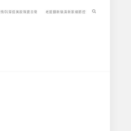
懶惰OL穿搭美妝珠寶日常
老屋翻新裝潢新家細節控