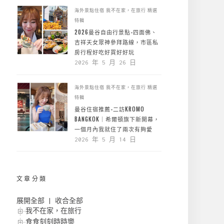
海外景點住宿
我不在家，在旅行
精選
特輯
2026曼谷自由行景點-四面佛、
吉祥天女眾神參拜路線，市區私
房行程好吃好買好好玩
2026 年 5 月 26 日
海外景點住宿
我不在家，在旅行
精選
特輯
曼谷住宿推薦-二訪KROMO
BANGKOK｜希爾頓旗下新開幕，
一個月內我就住了兩次有夠愛
2026 年 5 月 14 日
文章分類
展開全部
|
收合全部
我不在家，在旅行
食食刻刻時時樂