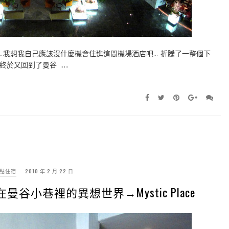
…我想我自己應該沒什麼機會住進這間機場酒店吧… 折騰了一整個下
於又回到了曼谷 ……
點住宿
2010 年 2 月 22 日
在曼谷小巷裡的異想世界→Mystic Place