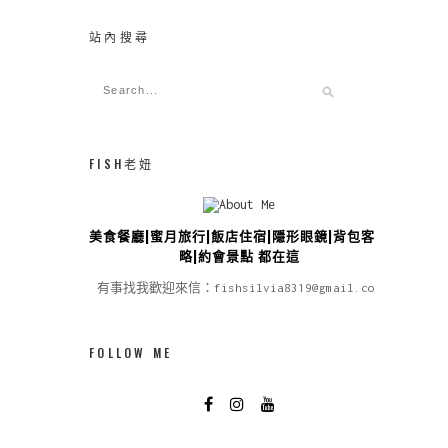
站內搜尋
FISH老妞
美食餐廳|蜜月旅行|飯店住宿|隱形眼鏡|背包客攻
略|約會景點 都在這
有事找我歡迎來信：fishsilvia8319@gmail.com
FOLLOW ME