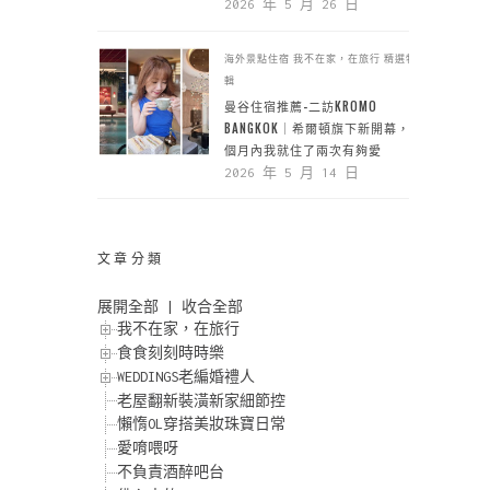
2026 年 5 月 26 日
海外景點住宿
我不在家，在旅行
精選特
輯
曼谷住宿推薦-二訪KROMO
BANGKOK｜希爾頓旗下新開幕，一
個月內我就住了兩次有夠愛
2026 年 5 月 14 日
文章分類
展開全部
|
收合全部
我不在家，在旅行
食食刻刻時時樂
WEDDINGS老編婚禮人
老屋翻新裝潢新家細節控
懶惰OL穿搭美妝珠寶日常
愛唷喂呀
不負責酒醉吧台