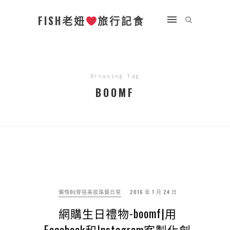
FISH老妞
旅行記食
Browsing Tag
BOOMF
懶惰OL穿搭美妝珠寶日常
2016 年 1 月 24 日
網購生日禮物-boomf|用
Facebook和Instagram客製化創