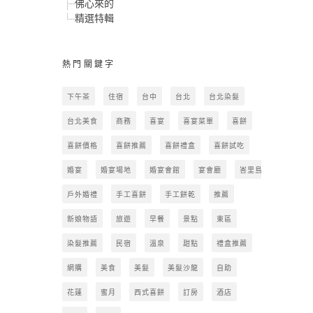
佛心來的
精選特輯
熱門關鍵字
下午茶
住宿
台中
台北
台北染髮
台北美食
商務
喜宴
喜宴菜單
喜餅
喜餅價格
喜餅推薦
喜餅禮盒
喜餅試吃
婚宴
婚宴場地
婚宴會館
宴會廳
峇里島
戶外婚禮
手工喜餅
手工餅乾
推薦
新娘物語
旅遊
早餐
景點
東區
染髮推薦
民宿
溫泉
甜點
禮盒推薦
網購
美食
美髮
美髮沙龍
自助
花蓮
蜜月
西式喜餅
訂房
酒店