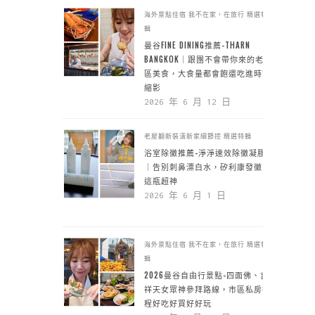
海外景點住宿
我不在家，在旅行
精選特
輯
曼谷FINE DINING推薦-THARN
BANGKOK｜跟團不會帶你來的老城
區美食，大食量都會飽還吃進時空
縮影
2026 年 6 月 12 日
老屋翻新裝潢新家細節控
精選特輯
浴室除黴推薦-淨淨速效除黴凝膠
｜告別刺鼻漂白水，矽利康發黴靠
這瓶超神
2026 年 6 月 1 日
海外景點住宿
我不在家，在旅行
精選特
輯
2026曼谷自由行景點-四面佛、吉
祥天女眾神參拜路線，市區私房行
程好吃好買好好玩