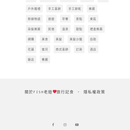
戶外婚禮
手工喜餅
手工餅乾
推薦
新娘物語
旅遊
早餐
景點
東區
染髮推薦
民宿
溫泉
甜點
禮盒推薦
網購
美食
美髮
美髮沙龍
自助
花蓮
蜜月
西式喜餅
訂房
酒店
飯店
餐廳
關於FISH老妞
旅行記食
‧
隱私權政策