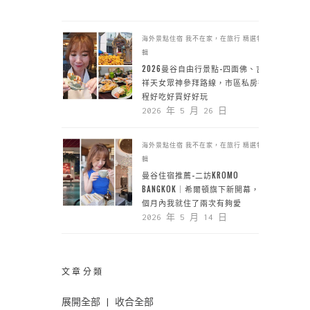
海外景點住宿
我不在家，在旅行
精選特
輯
2026曼谷自由行景點-四面佛、吉
祥天女眾神參拜路線，市區私房行
程好吃好買好好玩
2026 年 5 月 26 日
海外景點住宿
我不在家，在旅行
精選特
輯
曼谷住宿推薦-二訪KROMO
BANGKOK｜希爾頓旗下新開幕，一
個月內我就住了兩次有夠愛
2026 年 5 月 14 日
文章分類
展開全部
|
收合全部