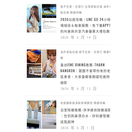
我不在家，在旅行
台灣景點住宿
海外景
點住宿
精選特輯
2026出遊攻略｜LINE GO 24小時機
場接送＆租車服務，免下載APP預
約叫車與共享汽車優惠大禮包教學
2026 年 6 月 14 日
海外景點住宿
我不在家，在旅行
精選特
輯
曼谷FINE DINING推薦-THARN
BANGKOK｜跟團不會帶你來的老城
區美食，大食量都會飽還吃進時空
縮影
2026 年 6 月 12 日
老屋翻新裝潢新家細節控
精選特輯
浴室除黴推薦-淨淨速效除黴凝膠
｜告別刺鼻漂白水，矽利康發黴靠
這瓶超神
2026 年 6 月 1 日