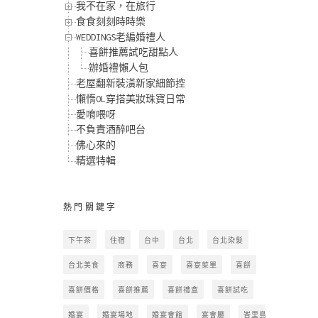
我不在家，在旅行
食食刻刻時時樂
WEDDINGS老編婚禮人
喜餅推薦試吃甜點人
辦婚禮懶人包
老屋翻新裝潢新家細節控
懶惰OL穿搭美妝珠寶日常
愛唷喂呀
不負責酒醉吧台
佛心來的
精選特輯
熱門關鍵字
下午茶
住宿
台中
台北
台北染髮
台北美食
商務
喜宴
喜宴菜單
喜餅
喜餅價格
喜餅推薦
喜餅禮盒
喜餅試吃
婚宴
婚宴場地
婚宴會館
宴會廳
峇里島