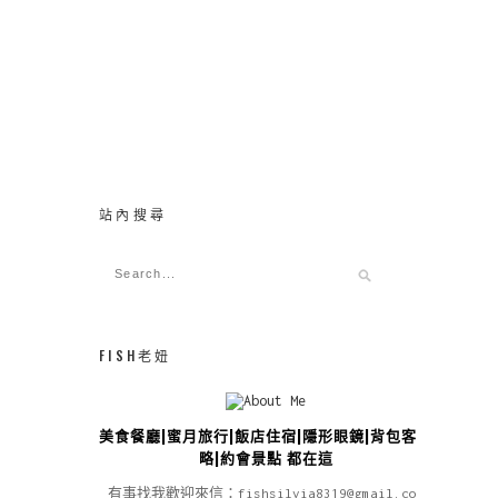
站內搜尋
FISH老妞
美食餐廳|蜜月旅行|飯店住宿|隱形眼鏡|背包客攻
略|約會景點 都在這
有事找我歡迎來信：fishsilvia8319@gmail.com