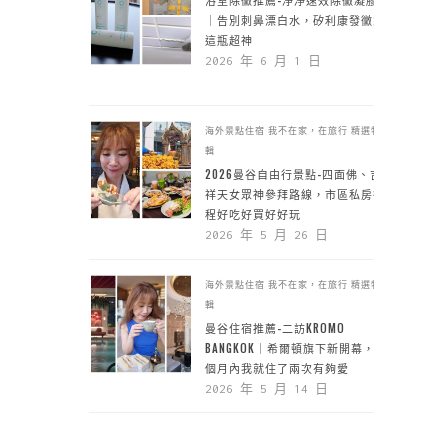
｜告別刺鼻漂白水，矽利康發黴靠
這瓶超神
2026 年 6 月 1 日
海外景點住宿
我不在家，在旅行
精選特
輯
2026曼谷自由行景點-四面佛、吉
祥天女眾神參拜路線，市區私房行
程好吃好買好好玩
2026 年 5 月 26 日
海外景點住宿
我不在家，在旅行
精選特
輯
曼谷住宿推薦-二訪KROMO
BANGKOK｜希爾頓旗下新開幕，一
個月內我就住了兩次有夠愛
2026 年 5 月 14 日