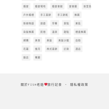
婚宴
婚宴場地
婚宴會館
宴會廳
峇里島
戶外婚禮
手工喜餅
手工餅乾
推薦
新娘物語
旅遊
早餐
景點
東區
染髮推薦
民宿
溫泉
甜點
禮盒推薦
網購
美食
美髮
美髮沙龍
自助
花蓮
蜜月
西式喜餅
訂房
酒店
飯店
餐廳
關於FISH老妞
旅行記食
‧
隱私權政策