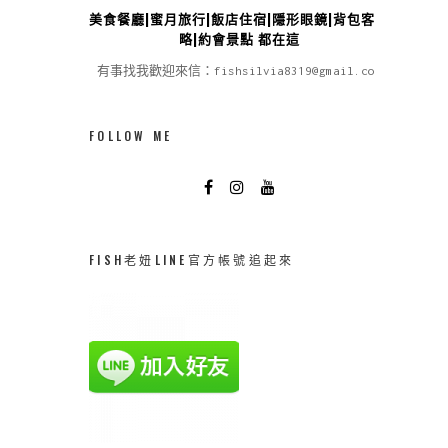
美食餐廳|蜜月旅行|飯店住宿|隱形眼鏡|背包客攻
略|約會景點 都在這
有事找我歡迎來信：fishsilvia8319@gmail.com
FOLLOW ME
FISH老妞LINE官方帳號追起來