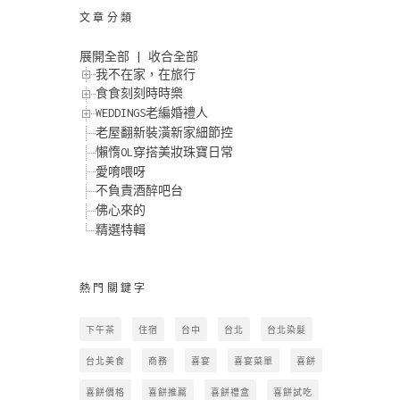
文章分類
展開全部
|
收合全部
我不在家，在旅行
食食刻刻時時樂
WEDDINGS老編婚禮人
老屋翻新裝潢新家細節控
懶惰OL穿搭美妝珠寶日常
愛唷喂呀
不負責酒醉吧台
佛心來的
精選特輯
熱門關鍵字
下午茶
住宿
台中
台北
台北染髮
台北美食
商務
喜宴
喜宴菜單
喜餅
喜餅價格
喜餅推薦
喜餅禮盒
喜餅試吃