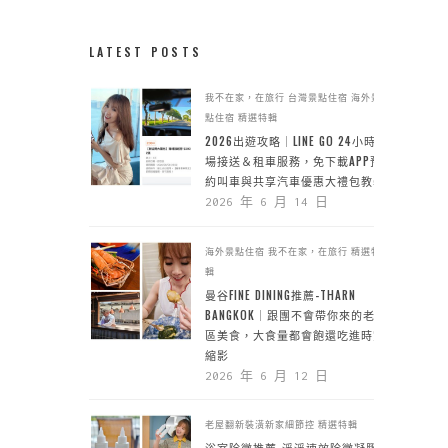
LATEST POSTS
我不在家，在旅行
台灣景點住宿
海外景
點住宿
精選特輯
2026出遊攻略｜LINE GO 24小時機
場接送＆租車服務，免下載APP預
約叫車與共享汽車優惠大禮包教學
2026 年 6 月 14 日
海外景點住宿
我不在家，在旅行
精選特
輯
曼谷FINE DINING推薦-THARN
BANGKOK｜跟團不會帶你來的老城
區美食，大食量都會飽還吃進時空
縮影
2026 年 6 月 12 日
老屋翻新裝潢新家細節控
精選特輯
浴室除黴推薦-淨淨速效除黴凝膠