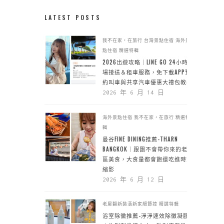
LATEST POSTS
我不在家，在旅行
台灣景點住宿
海外景
點住宿
精選特輯
2026出遊攻略｜LINE GO 24小時機
場接送＆租車服務，免下載APP預
約叫車與共享汽車優惠大禮包教學
2026 年 6 月 14 日
海外景點住宿
我不在家，在旅行
精選特
輯
曼谷FINE DINING推薦-THARN
BANGKOK｜跟團不會帶你來的老城
區美食，大食量都會飽還吃進時空
縮影
2026 年 6 月 12 日
老屋翻新裝潢新家細節控
精選特輯
浴室除黴推薦-淨淨速效除黴凝膠