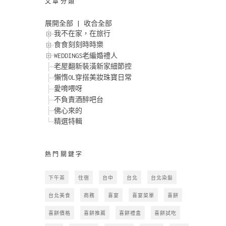
文章分類
展開全部
|
收合全部
我不在家，在旅行
食食刻刻時時樂
WEDDINGS老編婚禮人
老屋翻新裝潢新家細節控
懶惰OL穿搭美妝珠寶日常
愛唷喂呀
不負責酒醉吧台
佛心來的
精選特輯
熱門關鍵字
下午茶
住宿
台中
台北
台北染髮
台北美食
商務
喜宴
喜宴菜單
喜餅
喜餅價格
喜餅推薦
喜餅禮盒
喜餅試吃