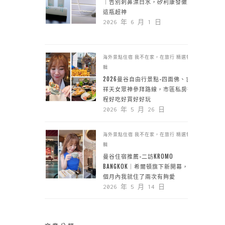
｜告別刺鼻漂白水，矽利康發黴靠
這瓶超神
2026 年 6 月 1 日
海外景點住宿
我不在家，在旅行
精選特
輯
2026曼谷自由行景點-四面佛、吉
祥天女眾神參拜路線，市區私房行
程好吃好買好好玩
2026 年 5 月 26 日
海外景點住宿
我不在家，在旅行
精選特
輯
曼谷住宿推薦-二訪KROMO
BANGKOK｜希爾頓旗下新開幕，一
個月內我就住了兩次有夠愛
2026 年 5 月 14 日