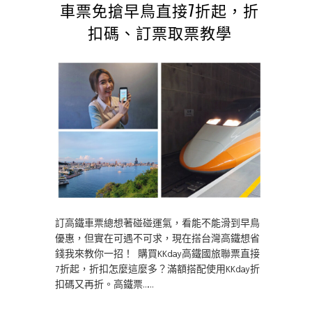
車票免搶早鳥直接7折起，折
扣碼、訂票取票教學
訂高鐵車票總想著碰碰運氣，看能不能滑到早鳥
優惠，但實在可遇不可求，現在搭台灣高鐵想省
錢我來教你一招！ 購買KKday高鐵國旅聯票直接
7折起，折扣怎麼這麼多？滿額搭配使用KKday折
扣碼又再折。高鐵票……