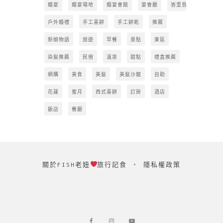
婚宴
婚宴場地
婚宴會館
宴會廳
峇里島
戶外婚禮
手工喜餅
手工餅乾
推薦
新娘物語
旅遊
早餐
景點
東區
染髮推薦
民宿
溫泉
甜點
禮盒推薦
網購
美食
美髮
美髮沙龍
自助
花蓮
蜜月
西式喜餅
訂房
酒店
飯店
餐廳
關於FISH老妞
旅行記食
‧
隱私權政策