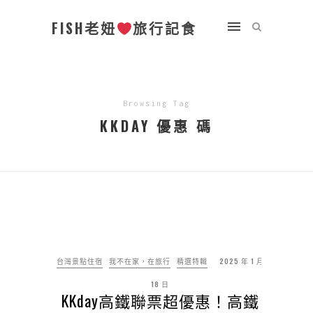
FISH老妞
旅行記食
Browsing Tag
KKDAY 優惠 碼
台灣景點住宿
我不在家，在旅行
精選特輯
2025 年 1 月
18 日
KKday高鐵聯票超優惠！高鐵