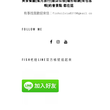
美食餐廳|蜜月旅行|飯店住宿|隱形眼鏡|背包客攻
略|約會景點 都在這
有事找我歡迎來信：fishsilvia8319@gmail.com
FOLLOW ME
FISH老妞LINE官方帳號追起來