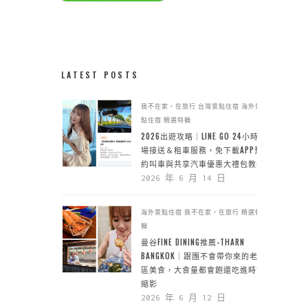
LATEST POSTS
我不在家，在旅行
台灣景點住宿
海外景
點住宿
精選特輯
2026出遊攻略｜LINE GO 24小時機
場接送＆租車服務，免下載APP預
約叫車與共享汽車優惠大禮包教學
2026 年 6 月 14 日
海外景點住宿
我不在家，在旅行
精選特
輯
曼谷FINE DINING推薦-THARN
BANGKOK｜跟團不會帶你來的老城
區美食，大食量都會飽還吃進時空
縮影
2026 年 6 月 12 日