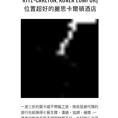
位置超好的麗思卡爾頓酒店
一波三折的蘭卡威不帶腦之旅，險些就被代理的
旅行社給搞得七竅生煙，溝通、協調、補償…一