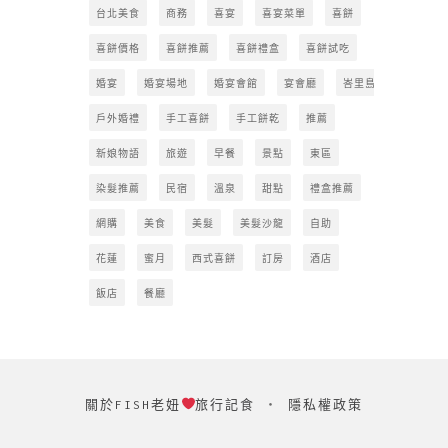
台北美食
商務
喜宴
喜宴菜單
喜餅
喜餅價格
喜餅推薦
喜餅禮盒
喜餅試吃
婚宴
婚宴場地
婚宴會館
宴會廳
峇里島
戶外婚禮
手工喜餅
手工餅乾
推薦
新娘物語
旅遊
早餐
景點
東區
染髮推薦
民宿
溫泉
甜點
禮盒推薦
網購
美食
美髮
美髮沙龍
自助
花蓮
蜜月
西式喜餅
訂房
酒店
飯店
餐廳
關於FISH老妞
旅行記食
‧
隱私權政策