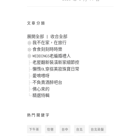
文章分類
展開全部
|
收合全部
我不在家，在旅行
食食刻刻時時樂
WEDDINGS老編婚禮人
老屋翻新裝潢新家細節控
懶惰OL穿搭美妝珠寶日常
愛唷喂呀
不負責酒醉吧台
佛心來的
精選特輯
熱門關鍵字
下午茶
住宿
台中
台北
台北染髮