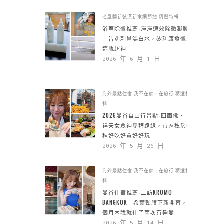
老屋翻新裝潢新家細節控
精選特輯
浴室除黴推薦-淨淨速效除黴凝膠
｜告別刺鼻漂白水，矽利康發黴靠
這瓶超神
2026 年 6 月 1 日
海外景點住宿
我不在家，在旅行
精選特
輯
2026曼谷自由行景點-四面佛、吉
祥天女眾神參拜路線，市區私房行
程好吃好買好好玩
2026 年 5 月 26 日
海外景點住宿
我不在家，在旅行
精選特
輯
曼谷住宿推薦-二訪KROMO
BANGKOK｜希爾頓旗下新開幕，一
個月內我就住了兩次有夠愛
2026 年 5 月 14 日