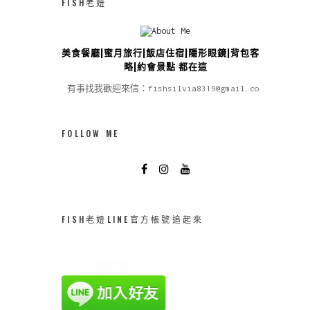
FISH老妞
美食餐廳|蜜月旅行|飯店住宿|隱形眼鏡|背包客攻
略|約會景點 都在這
有事找我歡迎來信：fishsilvia8319@gmail.com
FOLLOW ME
FISH老妞LINE官方帳號追起來