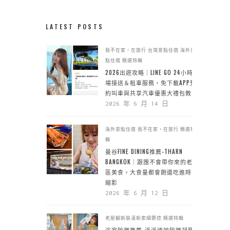
LATEST POSTS
我不在家，在旅行
台灣景點住宿
海外景
點住宿
精選特輯
2026出遊攻略｜LINE GO 24小時機
場接送＆租車服務，免下載APP預
約叫車與共享汽車優惠大禮包教學
2026 年 6 月 14 日
海外景點住宿
我不在家，在旅行
精選特
輯
曼谷FINE DINING推薦-THARN
BANGKOK｜跟團不會帶你來的老城
區美食，大食量都會飽還吃進時空
縮影
2026 年 6 月 12 日
老屋翻新裝潢新家細節控
精選特輯
浴室除黴推薦-淨淨速效除黴凝膠