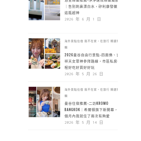
｜告別刺鼻漂白水，矽利康發黴靠
這瓶超神
2026 年 6 月 1 日
海外景點住宿
我不在家，在旅行
精選特
輯
2026曼谷自由行景點-四面佛、吉
祥天女眾神參拜路線，市區私房行
程好吃好買好好玩
2026 年 5 月 26 日
海外景點住宿
我不在家，在旅行
精選特
輯
曼谷住宿推薦-二訪KROMO
BANGKOK｜希爾頓旗下新開幕，一
個月內我就住了兩次有夠愛
2026 年 5 月 14 日