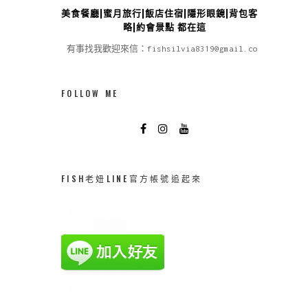
美食餐廳|蜜月旅行|飯店住宿|隱形眼鏡|背包客攻
略|約會景點 都在這
有事找我歡迎來信：fishsilvia8319@gmail.com
FOLLOW ME
FISH老妞LINE官方帳號追起來