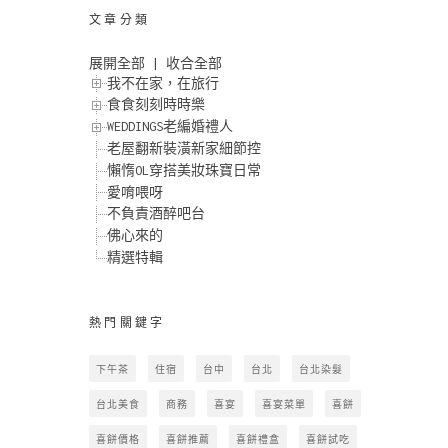
文章分類
展開全部
|
收合全部
我不在家，在旅行
食食刻刻時時樂
WEDDINGS老編婚禮人
老屋翻新裝潢新家細節控
懶惰OL穿搭美妝珠寶日常
愛唷喂呀
不負責酒醉吧台
佛心來的
精選特輯
熱門關鍵字
下午茶
住宿
台中
台北
台北染髮
台北美食
商務
喜宴
喜宴菜單
喜餅
喜餅價格
喜餅推薦
喜餅禮盒
喜餅試吃