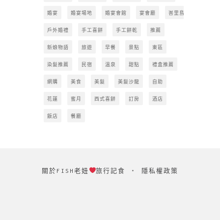
婚宴
婚宴場地
婚宴會館
宴會廳
峇里島
戶外婚禮
手工喜餅
手工餅乾
推薦
新娘物語
旅遊
早餐
景點
東區
染髮推薦
民宿
溫泉
甜點
禮盒推薦
網購
美食
美髮
美髮沙龍
自助
花蓮
蜜月
西式喜餅
訂房
酒店
飯店
餐廳
關於FISH老妞
旅行記食
‧
隱私權政策