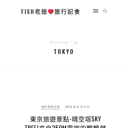
FISH老妞
旅行記食
Browsing Tag
TOKYO
海外景點住宿
2012 年 6 月 4 日
東京旅遊景點-晴空塔SKY
TREE|來自350M雲端的飄飄然