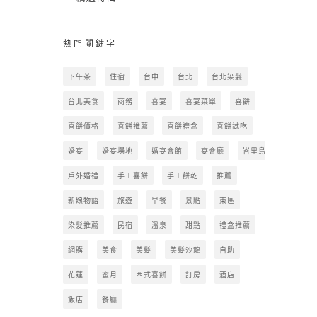
熱門關鍵字
下午茶
住宿
台中
台北
台北染髮
台北美食
商務
喜宴
喜宴菜單
喜餅
喜餅價格
喜餅推薦
喜餅禮盒
喜餅試吃
婚宴
婚宴場地
婚宴會館
宴會廳
峇里島
戶外婚禮
手工喜餅
手工餅乾
推薦
新娘物語
旅遊
早餐
景點
東區
染髮推薦
民宿
溫泉
甜點
禮盒推薦
網購
美食
美髮
美髮沙龍
自助
花蓮
蜜月
西式喜餅
訂房
酒店
飯店
餐廳