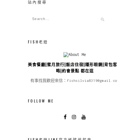
站內搜尋
FISH老妞
美食餐廳|蜜月旅行|飯店住宿|隱形眼鏡|背包客攻
略|約會景點 都在這
有事找我歡迎來信：fishsilvia8319@gmail.com
FOLLOW ME
FISH老妞LINE官方帳號追起來