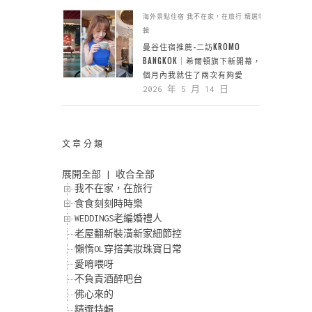
海外景點住宿
我不在家，在旅行
精選特
輯
曼谷住宿推薦-二訪KROMO
BANGKOK｜希爾頓旗下新開幕，一
個月內我就住了兩次有夠愛
2026 年 5 月 14 日
文章分類
展開全部
|
收合全部
我不在家，在旅行
食食刻刻時時樂
WEDDINGS老編婚禮人
老屋翻新裝潢新家細節控
懶惰OL穿搭美妝珠寶日常
愛唷喂呀
不負責酒醉吧台
佛心來的
精選特輯