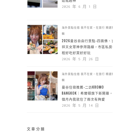
這瓶超神
2026 年 6 月 1 日
海外景點住宿
我不在家，在旅行
精選特
輯
2026曼谷自由行景點-四面佛、吉
祥天女眾神參拜路線，市區私房行
程好吃好買好好玩
2026 年 5 月 26 日
海外景點住宿
我不在家，在旅行
精選特
輯
曼谷住宿推薦-二訪KROMO
BANGKOK｜希爾頓旗下新開幕，一
個月內我就住了兩次有夠愛
2026 年 5 月 14 日
文章分類