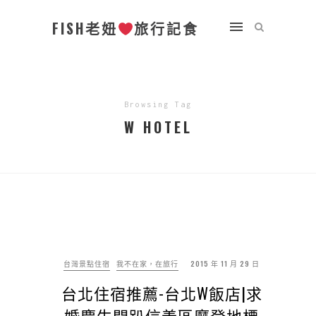
FISH老妞
旅行記食
Browsing Tag
W HOTEL
台灣景點住宿
我不在家，在旅行
2015 年 11 月 29 日
台北住宿推薦-台北W飯店|求
婚慶生開趴信義區摩登地標