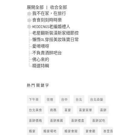
展開全部
|
收合全部
我不在家，在旅行
食食刻刻時時樂
WEDDINGS老編婚禮人
老屋翻新裝潢新家細節控
懶惰OL穿搭美妝珠寶日常
愛唷喂呀
不負責酒醉吧台
佛心來的
精選特輯
熱門關鍵字
下午茶
住宿
台中
台北
台北染髮
台北美食
商務
喜宴
喜宴菜單
喜餅
喜餅價格
喜餅推薦
喜餅禮盒
喜餅試吃
婚宴
婚宴場地
婚宴會館
宴會廳
峇里島