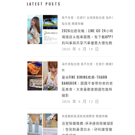
LATEST POSTS
我不在家，在旅行
台灣景點住宿
海外景
點住宿
精選特輯
2026出遊攻略｜LINE GO 24小時機
場接送＆租車服務，免下載APP預
約叫車與共享汽車優惠大禮包教學
2026 年 6 月 14 日
海外景點住宿
我不在家，在旅行
精選特
輯
曼谷FINE DINING推薦-THARN
BANGKOK｜跟團不會帶你來的老城
區美食，大食量都會飽還吃進時空
縮影
2026 年 6 月 12 日
老屋翻新裝潢新家細節控
精選特輯
浴室除黴推薦-淨淨速效除黴凝膠
｜告別刺鼻漂白水，矽利康發黴靠