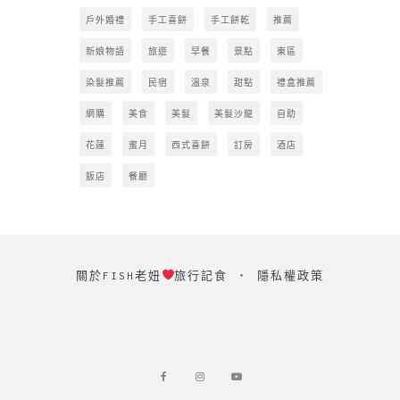
戶外婚禮
手工喜餅
手工餅乾
推薦
新娘物語
旅遊
早餐
景點
東區
染髮推薦
民宿
溫泉
甜點
禮盒推薦
網購
美食
美髮
美髮沙龍
自助
花蓮
蜜月
西式喜餅
訂房
酒店
飯店
餐廳
關於FISH老妞
旅行記食
‧
隱私權政策