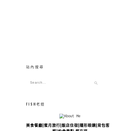
站內搜尋
FISH老妞
美食餐廳|蜜月旅行|飯店住宿|隱形眼鏡|背包客攻
略|約會景點 都在這