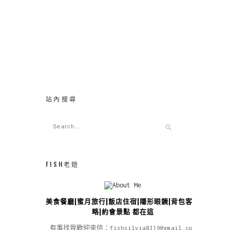
站內搜尋
FISH老妞
美食餐廳|蜜月旅行|飯店住宿|隱形眼鏡|背包客攻
略|約會景點 都在這
有事找我歡迎來信：fishsilvia8319@gmail.com