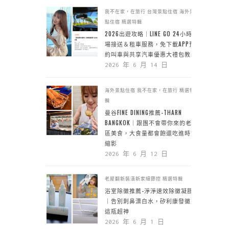
我不在家，在旅行
台灣景點住宿
海外景
點住宿
精選特輯
2026出遊攻略｜LINE GO 24小時機
場接送＆租車服務，免下載APP預
約叫車與共享汽車優惠大禮包教學
2026 年 6 月 14 日
海外景點住宿
我不在家，在旅行
精選特
輯
曼谷FINE DINING推薦-THARN
BANGKOK｜跟團不會帶你來的老城
區美食，大食量都會飽還吃進時空
縮影
2026 年 6 月 12 日
老屋翻新裝潢新家細節控
精選特輯
浴室除黴推薦-淨淨速效除黴凝膠
｜告別刺鼻漂白水，矽利康發黴靠
這瓶超神
2026 年 6 月 1 日