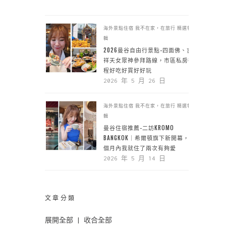
海外景點住宿
我不在家，在旅行
精選特
輯
2026曼谷自由行景點-四面佛、吉
祥天女眾神參拜路線，市區私房行
程好吃好買好好玩
2026 年 5 月 26 日
海外景點住宿
我不在家，在旅行
精選特
輯
曼谷住宿推薦-二訪KROMO
BANGKOK｜希爾頓旗下新開幕，一
個月內我就住了兩次有夠愛
2026 年 5 月 14 日
文章分類
展開全部
|
收合全部