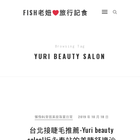
FISH老妞
旅行記食
Browsing Tag
YURI BEAUTY SALON
懶惰OL穿搭美妝珠寶日常
2019 年 10 月 18 日
台北接睫毛推薦-Yuri beauty
salon|近永春站的美睫舒適沙