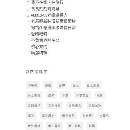
我不在家，在旅行
食食刻刻時時樂
WEDDINGS老編婚禮人
老屋翻新裝潢新家細節控
懶惰OL穿搭美妝珠寶日常
愛唷喂呀
不負責酒醉吧台
佛心來的
精選特輯
熱門關鍵字
下午茶
住宿
台中
台北
台北染髮
台北美食
商務
喜宴
喜宴菜單
喜餅
喜餅價格
喜餅推薦
喜餅禮盒
喜餅試吃
婚宴
婚宴場地
婚宴會館
宴會廳
峇里島
戶外婚禮
手工喜餅
手工餅乾
推薦