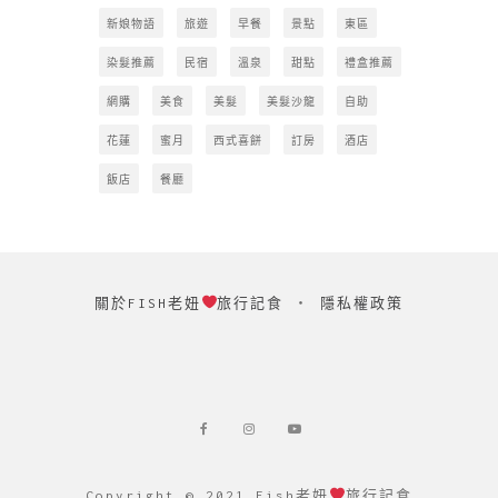
新娘物語
旅遊
早餐
景點
東區
染髮推薦
民宿
溫泉
甜點
禮盒推薦
網購
美食
美髮
美髮沙龍
自助
花蓮
蜜月
西式喜餅
訂房
酒店
飯店
餐廳
關於FISH老妞
旅行記食
‧
隱私權政策
Copyright © 2021 Fish老妞
旅行記食