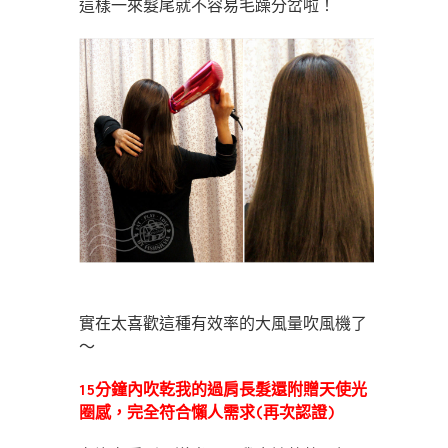
這樣一來髮尾就不容易毛躁分岔啦！
實在太喜歡這種有效率的大風量吹風機了
～
15分鐘內吹乾我的過肩長髮還附贈天使光
圈感，完全符合懶人需求(再次認證)