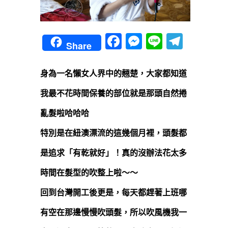
Facebook
Messenger
Line
Teleg
Share
身為一名懶女人界中的翹楚，大家都知道
我最不花時間保養的部位就是那頭自然捲
亂髮啦哈哈哈
特別是在紐澳漂流的這幾個月裡，頭髮都
是追求「有乾就好」！真的沒辦法花太多
時間在髮型的吹整上啦～～
回到台灣開工後更是，每天都趕著上班哪
有空在那邊慢慢吹頭髮，所以
吹風機我一