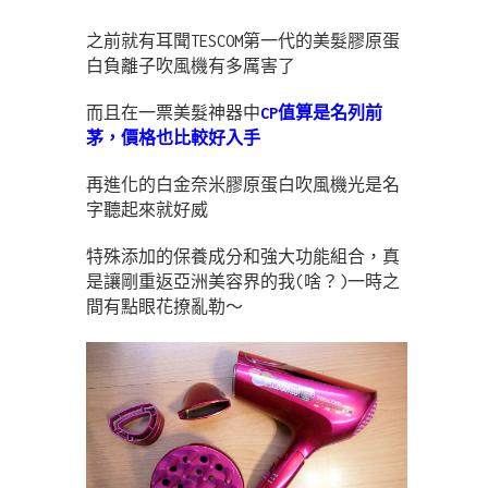
之前就有耳聞TESCOM第一代的美髮膠原蛋
白負離子吹風機有多厲害了
而且在一票美髮神器中
CP值算是名列前
茅，價格也比較好入手
再進化的白金奈米膠原蛋白吹風機光是名
字聽起來就好威
特殊添加的保養成分和強大功能組合，真
是讓剛重返亞洲美容界的我(啥？)一時之
間有點眼花撩亂勒～