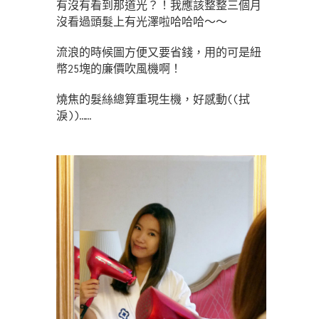
有沒有看到那道光？！我應該整整三個月
沒看過頭髮上有光澤啦哈哈哈～～
流浪的時候圖方便又要省錢，用的可是紐
幣25塊的廉價吹風機啊！
燒焦的髮絲總算重現生機，好感動((拭
淚))……