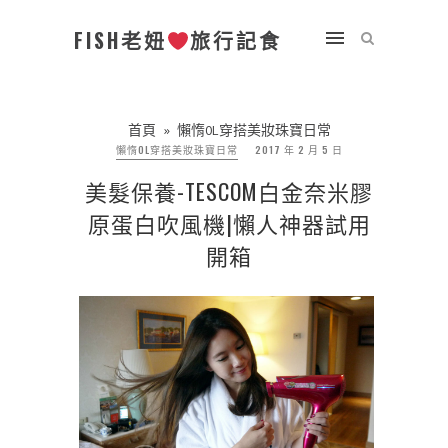
FISH老妞
旅行記食
首頁
»
懶惰OL穿搭美妝珠寶日常
懶惰OL穿搭美妝珠寶日常
2017 年 2 月 5 日
美髮保養-TESCOM白金奈米膠
原蛋白吹風機|懶人神器試用
開箱