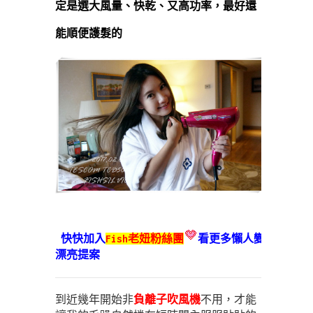
定是選大風量、快乾、又高功率，最好還
能順便護髮
的
快快加入
Fish老妞粉絲團
看更多懶人變
漂亮提案
到近幾年開始非
負離子吹風機
不用，才能