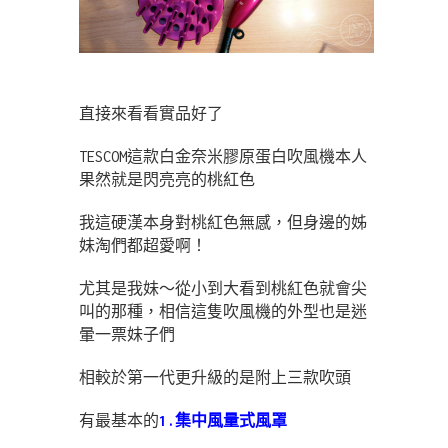
直接來看看實品好了
TESCOM這款白金奈米膠原蛋白吹風機本人
果然就是閃亮亮的桃紅色
我這硬漢本身對桃紅色無感，但身邊的姊
妹淘們都超愛啊！
尤其是我妹～從小到大看到桃紅色就會尖
叫的那種，相信這隻吹風機的外型也是迷
暈一票妹子們
相較於第一代更升級的是附上三款吹頭
有最基本的
1.集中風量式風罩