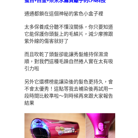
蛋白+白金+奈米水霧負離子的CPN科技
通通都鎖在這個神秘的紫色小盒子裡
太多保養成分聽不懂沒關係，你只要知道
它能保護你頭髮上的毛鱗片，減少摩擦跟
紫外線的傷害就好了
而且吹乾了頭髮卻能讓秀髮維持保濕滑
順，對我們這種毛躁自然捲人實在太有吸
引力啦
另外它還標榜能讓染後的髮色更持久，會
不會太優秀！這點等我去補染後再試用一
段時間比較準啦～到時候再來跟大家報告
結果