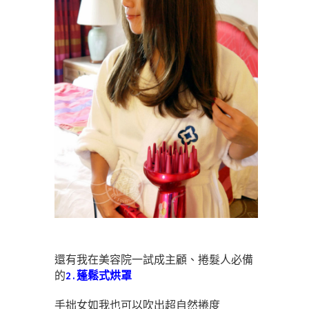
還有我在美容院一試成主顧、捲髮人必備
的
2.蓬鬆式烘罩
手拙女如我也可以吹出超自然捲度