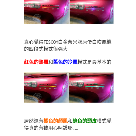
真心覺得
TESCOM白金奈米膠原蛋白吹風機
的四段式模式很強大
紅色的熱風
和
藍色的冷風
模式是最基本的
居然還有
橘色的顏肌
和
綠色的頭皮
模式覺
得真的有被用心呵護耶……