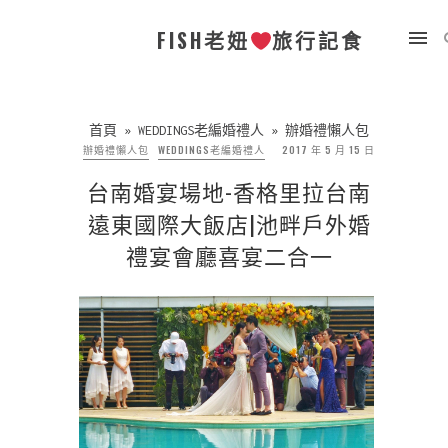
FISH老妞
旅行記食
首頁
»
WEDDINGS老編婚禮人
»
辦婚禮懶人包
辦婚禮懶人包
WEDDINGS老編婚禮人
2017 年 5 月 15 日
台南婚宴場地-香格里拉台南
遠東國際大飯店|池畔戶外婚
禮宴會廳喜宴二合一