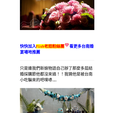
快快加入
Fish老妞粉絲團
看更多台南婚
宴場地推薦
只是連我們新娘物語自己辦了那麼多屆結
婚採購節他都沒來過！！我猜他是被台南
小吃騙來的吧噗哧……