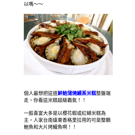
以嗎～～
個人最想把這道
鮮鮑蒲燒鰻蒸米糕
整盤端
走，你看這米糕超級霸氣！！
一般喜宴大多是以櫻花蝦或紅蟳米糕為
主，人家台南遠東香格里拉用的可是整顆
鮑魚和大片烤鰻魚啊！！