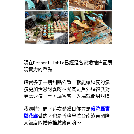
現在Dessert Table已經是各家婚禮佈置展
現實力的重點
確實多了一塊甜點佈置，就能讓婚宴的氣
氛更加活潑討喜呀～尤其是戶外婚禮派對
更需要這一桌，讓賓客一入場就能甜甜嘴
我還特別問了這次婚體日佈置是
俄陀聶實
驗花廊
做的，也是香格里拉台南遠東國際
大飯店的婚佈推薦廠商唷～