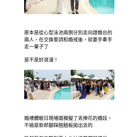
原本是從心型泳池兩側分別走向證婚台的
兩人，在交換誓詞和婚戒後，就要手牽手
走一輩子了
是不是好浪漫！
婚禮體驗日現場還模擬了丟捧花的橋段，
不過是新郎腳踩翹翹板拋出去的