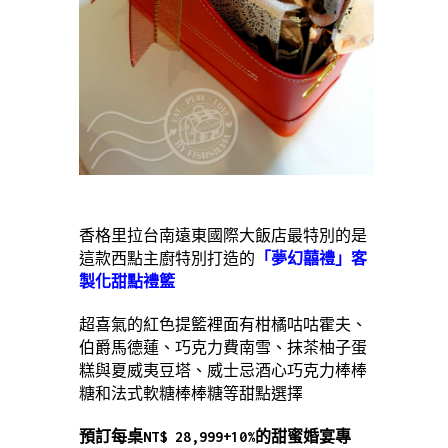
香格里拉台南遠東國際大飯店最特別的是
這款西點主廚特別打造的
「夢幻囍禮」客
製化甜點禮籃
超喜氣的紅色提籃裡面有柑橘咕咕霍夫、
伯爵馬德蓮、巧克力費南雪、抹茶柚子蛋
糕與夏威夷豆塔、威士忌酒心巧克力棒棒
糖和法式軟糖棒棒糖等甜點選擇
預訂每桌NT$ 28,999+10%的甜蜜婚宴專