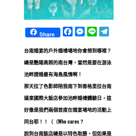
Facebook
Messenger
Line
Teleg
Share
台南婚宴的戶外婚禮場地你會想到哪裡？
總是艷陽高照的南台灣，當然是要在游泳
池畔證婚最有海島風情啊！
那天拉了色影師陪我南下到香格里拉台南
遠東國際大飯店參加池畔婚禮體驗日，
這
好像是我們兩個首度在婚宴場地的活動上
同台耶！！（（
Who cares？
說到台南飯店總是以特色取勝，但如果是