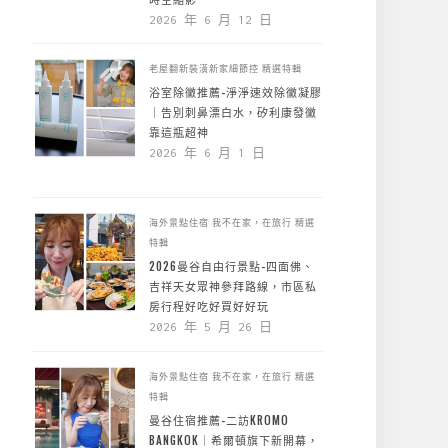
2026 年 6 月 12 日
老屋翻新裝潢新家細節控
精選特輯
浴室除黴推薦-淨淨速效除黴凝膠
｜告別刺鼻漂白水，矽利康發黴
靠這瓶超神
2026 年 6 月 1 日
海外景點住宿
我不在家，在旅行
精選
特輯
2026曼谷自由行景點-四面佛、
吉祥天女眾神參拜路線，市區私
房行程好吃好買好好玩
2026 年 5 月 26 日
海外景點住宿
我不在家，在旅行
精選
特輯
曼谷住宿推薦-二訪KROMO
BANGKOK｜希爾頓旗下新開幕，