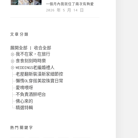
一個月內我就住了兩次有夠愛
2026 年 5 月 14 日
文章分類
展開全部
|
收合全部
我不在家，在旅行
食食刻刻時時樂
WEDDINGS老編婚禮人
老屋翻新裝潢新家細節控
懶惰OL穿搭美妝珠寶日常
愛唷喂呀
不負責酒醉吧台
佛心來的
精選特輯
熱門關鍵字