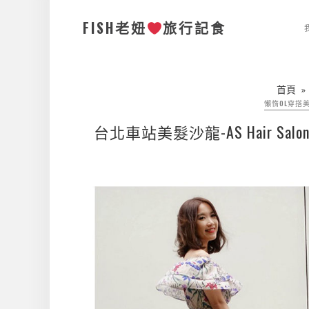
FISH老妞
旅行記食
首頁
懶惰OL穿搭
台北車站美髮沙龍-AS Hair 