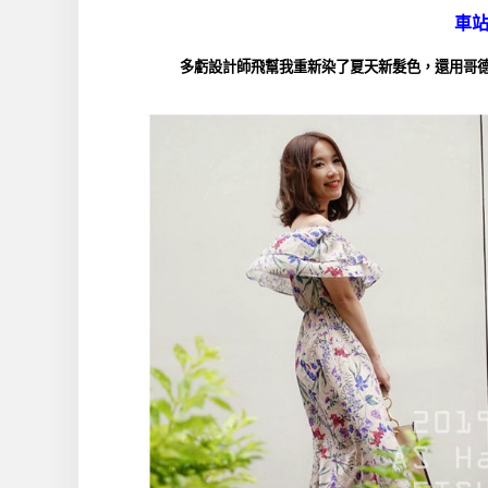
車
多虧
設計師飛
幫我重新染了夏天新
髮色
，還用
哥