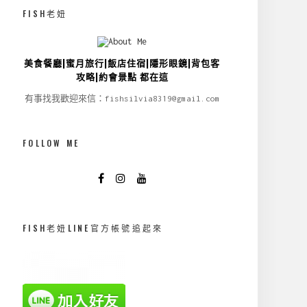
FISH老妞
美食餐廳|蜜月旅行|飯店住宿|隱形眼鏡|背包客
攻略|約會景點 都在這
有事找我歡迎來信：fishsilvia8319@gmail.com
FOLLOW ME
FISH老妞LINE官方帳號追起來