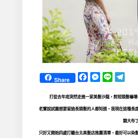
Facebook
Messeng
Line
Te
Share
打從去年底突然走進一家
美髮沙龍
，剪短頭髮嚇壞
老實說試圖想要留過長頭髮的人都知道，我現在這種長
顆大布
只好又開始四處打聽台北
美髮店
推薦清單，最好可以
染