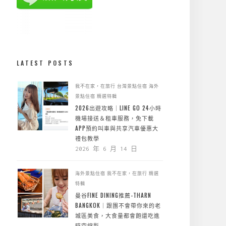
LATEST POSTS
我不在家，在旅行
台灣景點住宿
海外
景點住宿
精選特輯
2026出遊攻略｜LINE GO 24小時
機場接送＆租車服務，免下載
APP預約叫車與共享汽車優惠大
禮包教學
2026 年 6 月 14 日
海外景點住宿
我不在家，在旅行
精選
特輯
曼谷FINE DINING推薦-THARN
BANGKOK｜跟團不會帶你來的老
城區美食，大食量都會飽還吃進
時空縮影