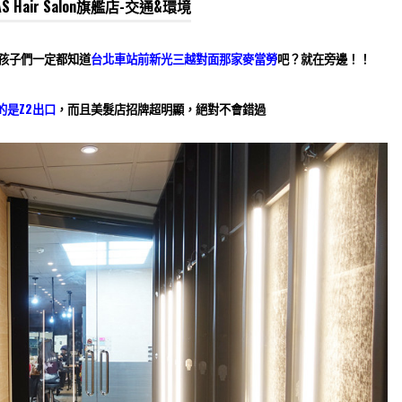
Hair Salon旗艦店-交通&環境
大的孩子們一定都知道
台北車站前新光三越對面那家麥當勞
吧？就在旁邊！！
是Z2出口
，而且美髮店招牌超明顯，絕對不會錯過