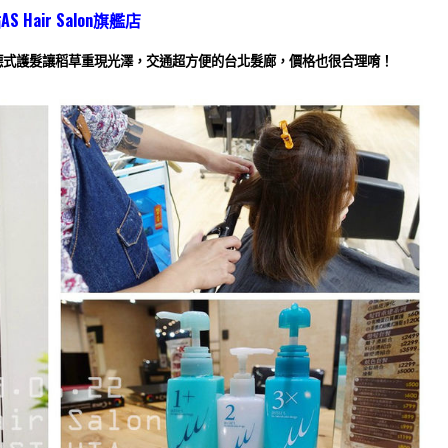
站
AS Hair Salon旗艦店
德式護髮
讓稻草重現光澤，交通超方便的
台北髮廊
，價格也很合理唷！