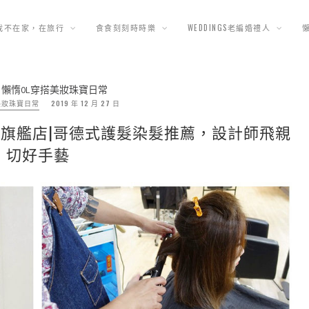
我不在家，在旅行
食食刻刻時時樂
WEDDINGS老編婚禮人
»
懶惰OL穿搭美妝珠寶日常
美妝珠寶日常
2019 年 12 月 27 日
Salon旗艦店|哥德式護髮染髮推薦，設計師飛親
切好手藝