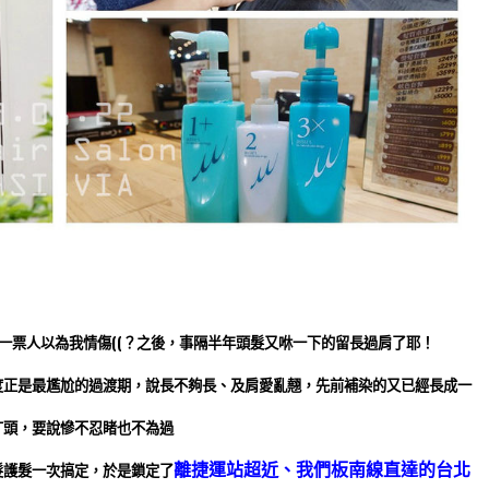
er
legram
一票人以為我情傷((？之後，事隔半年頭髮又咻一下的留長過肩了耶！
度正是最尷尬的過渡期，說長不夠長、及肩愛亂翹，先前補染的又已經長成一
丁頭，要說慘不忍睹也不為過
離捷運站超近、我們板南線直達的台北
髮護髮
一次搞定，於是鎖定了