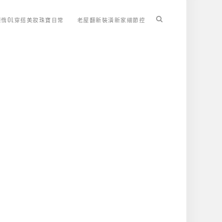
懶惰OL穿搭美妝珠寶日常
老屋翻新裝潢新家細節控