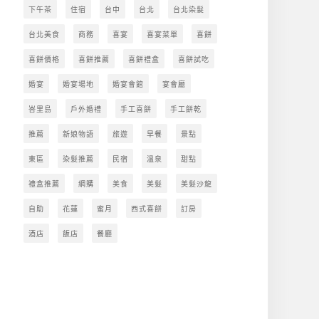
下午茶
住宿
台中
台北
台北染髮
台北美食
商務
喜宴
喜宴菜單
喜餅
喜餅價格
喜餅推薦
喜餅禮盒
喜餅試吃
婚宴
婚宴場地
婚宴會館
宴會廳
峇里島
戶外婚禮
手工喜餅
手工餅乾
推薦
新娘物語
旅遊
早餐
景點
東區
染髮推薦
民宿
溫泉
甜點
禮盒推薦
網購
美食
美髮
美髮沙龍
自助
花蓮
蜜月
西式喜餅
訂房
酒店
飯店
餐廳