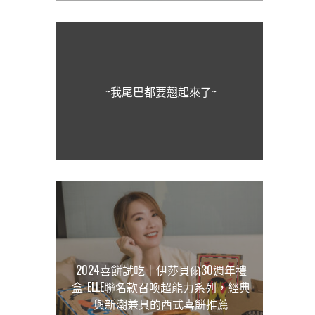
~我尾巴都要翹起來了~
2024喜餅試吃｜伊莎貝爾30週年禮
盒-ELLE聯名款召喚超能力系列，經典
與新潮兼具的西式喜餅推薦