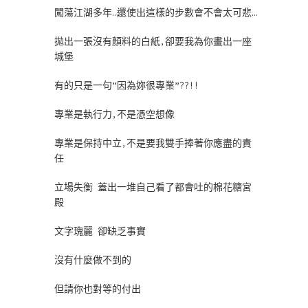
闖蕩江湖多年…還使出這樣的步數會不會太可悲…
拋出一張沒有顏料的白紙,卻要我為你畫出一座
城堡
有的只是一句”因為妳很專業”??!!
專業是執行力,不是憑空想像
專業是保持中立,不是要我雙手捧著你應盡的責
任
立場失衡 蓋出一堆自己看了都會吐的棉花糖宮
殿
文字瑰麗 卻缺乏事實
沒有什麼做不到的
但請你也對等的付出