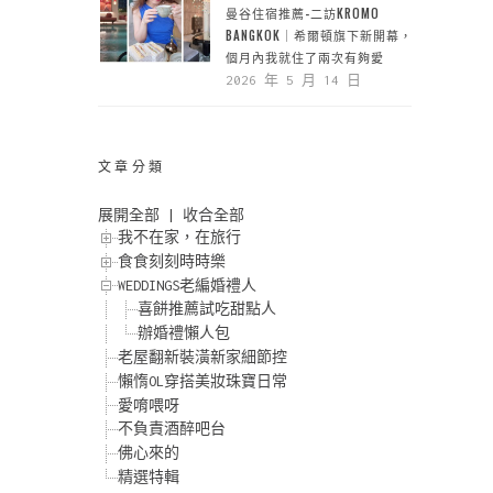
曼谷住宿推薦-二訪KROMO
BANGKOK｜希爾頓旗下新開幕，一
個月內我就住了兩次有夠愛
2026 年 5 月 14 日
文章分類
展開全部
|
收合全部
我不在家，在旅行
食食刻刻時時樂
WEDDINGS老編婚禮人
喜餅推薦試吃甜點人
辦婚禮懶人包
老屋翻新裝潢新家細節控
懶惰OL穿搭美妝珠寶日常
愛唷喂呀
不負責酒醉吧台
佛心來的
精選特輯