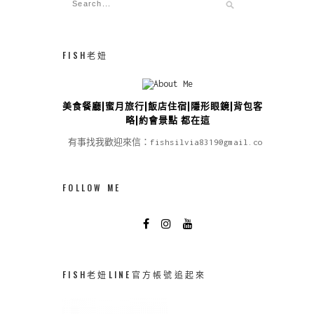
FISH老妞
美食餐廳|蜜月旅行|飯店住宿|隱形眼鏡|背包客攻
略|約會景點 都在這
有事找我歡迎來信：fishsilvia8319@gmail.com
FOLLOW ME
FISH老妞LINE官方帳號追起來