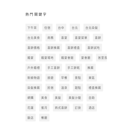
熱門關鍵字
下午茶
住宿
台中
台北
台北染髮
台北美食
商務
喜宴
喜宴菜單
喜餅
喜餅價格
喜餅推薦
喜餅禮盒
喜餅試吃
婚宴
婚宴場地
婚宴會館
宴會廳
峇里島
戶外婚禮
手工喜餅
手工餅乾
推薦
新娘物語
旅遊
早餐
景點
東區
染髮推薦
民宿
溫泉
甜點
禮盒推薦
網購
美食
美髮
美髮沙龍
自助
花蓮
蜜月
西式喜餅
訂房
酒店
飯店
餐廳