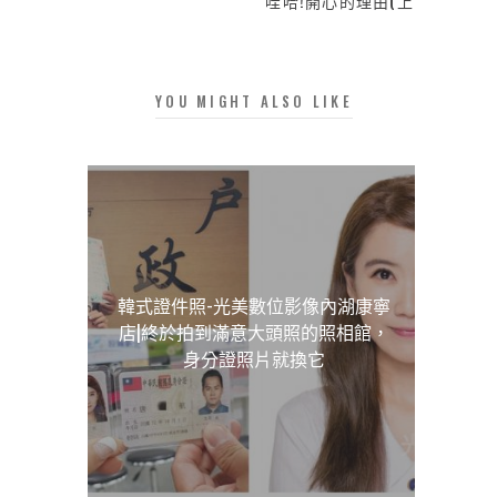
哇哈!開心的理由(上)
YOU MIGHT ALSO LIKE
韓式證件照-光美數位影像內湖康寧
店|終於拍到滿意大頭照的照相館，
身分證照片就換它