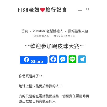
FISH老妞
旅行記食
首頁
»
WEDDINGS老編婚禮人
»
辦婚禮懶人包
辦婚禮懶人包
2006 年 12 月 1 日
~~歡迎參加踢皮球大賽~~
Facebook
Messenger
Line
Teleg
Share
你們真是夠了!!!
地球上極少能勇於承擔的人~~
有的只是躲在電話後面操控一切至責任歸屬時再
跳出框框自稱旁觀者的人