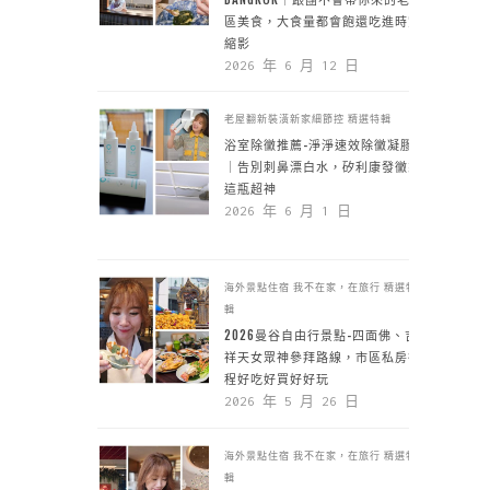
區美食，大食量都會飽還吃進時空
縮影
2026 年 6 月 12 日
老屋翻新裝潢新家細節控
精選特輯
浴室除黴推薦-淨淨速效除黴凝膠
｜告別刺鼻漂白水，矽利康發黴靠
這瓶超神
2026 年 6 月 1 日
海外景點住宿
我不在家，在旅行
精選特
輯
2026曼谷自由行景點-四面佛、吉
祥天女眾神參拜路線，市區私房行
程好吃好買好好玩
2026 年 5 月 26 日
海外景點住宿
我不在家，在旅行
精選特
輯