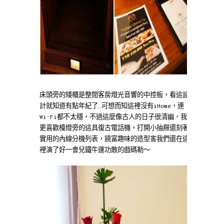
床頭旁的矮櫃是整間客房燈光音響的中控板，看這設
計就知道有點年紀了…可想而知這裡沒有iHome，連
Wi-Fi都不太穩，不過這麼像古人的日子很清幽，我
更喜歡檯燈旁的這具復古電話機，打開小抽屜還刻著
實用的內線分機列表，饒富趣味的造型害我們還在這
裡演了好一會兒鐵牛運功散的戲碼勒～