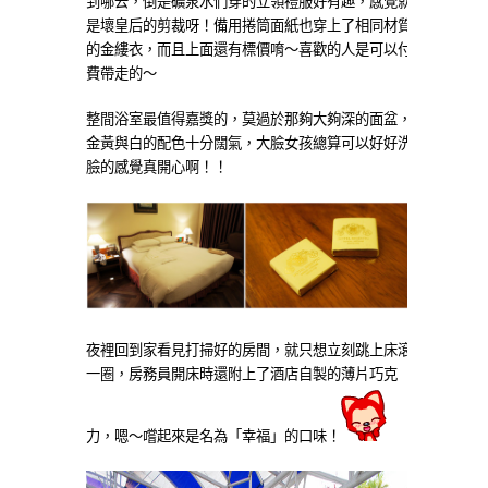
到哪去，倒是礦泉水們穿的立領禮服好有趣，感覺就
是壞皇后的剪裁呀！備用捲筒面紙也穿上了相同材質
的金縷衣，而且上面還有標價唷～喜歡的人是可以付
費帶走的～
整間浴室最值得嘉獎的，莫過於那夠大夠深的面盆，
金黃與白的配色十分闊氣，大臉女孩總算可以好好洗
臉的感覺真開心啊！！
夜裡回到家看見打掃好的房間，就只想立刻跳上床滾
一圈，房務員開床時還附上了酒店自製的薄片巧克
力，嗯～嚐起來是名為「幸福」的口味！