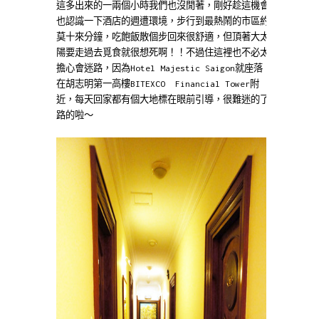
這多出來的一兩個小時我們也沒閒著，剛好趁這機會
也認識一下酒店的週遭環境，步行到最熱鬧的市區約
莫十來分鐘，吃飽飯散個步回來很舒適，但頂著大太
陽要走過去覓食就很想死啊！！不過住這裡也不必太
擔心會迷路，因為Hotel Majestic Saigon就座落
在胡志明第一高樓BITEXCO Financial Tower附
近，每天回家都有個大地標在眼前引導，很難迷的了
路的啦～