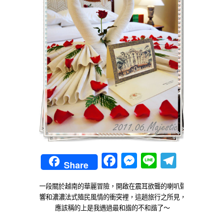
Facebook
Messenger
Line
Teleg
Share
一段關於越南的華麗冒險，開啟在震耳欲聾的喇叭聲
響和濃濃法式殖民風情的衝突裡，這趟旅行之所見，
應該稱的上是我遇過最和諧的不和諧了～