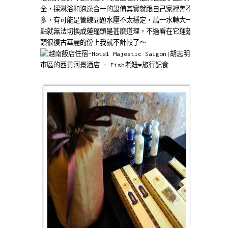
全，採淋浴和泡澡合一的設備其實就跟自己家裡差不
多，有可能是管線問題水壓不太穩定，萬一水轉大一
點就無法切換成蓮蓬頭是甚麼道理，不過看在它蓮蓬
頭很復古華麗的份上我就不計較了～