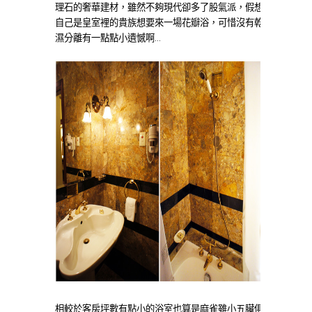
理石的奢華建材，雖然不夠現代卻多了股氣派，假想
自己是皇室裡的貴族想要來一場花瓣浴，可惜沒有乾
濕分離有一點點小遺憾啊…
相較於客房坪數有點小的浴室也算是麻雀雖小五臟俱