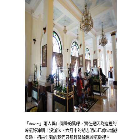
「Wow～」兩人異口同聲的驚呼，實在是因為這裡的
冷氣好涼啊！沒辦法，六月中的胡志明市已像火爐般
炙熱，初來乍到的我們只想趕緊躲進冷氣房裡。