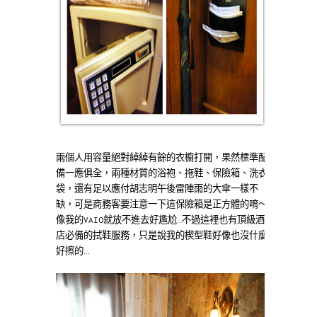
兩個人用容量絕對綽綽有餘的衣櫥打開，果然標準配
備一應俱全，兩種材質的浴袍、拖鞋、保險箱、洗衣
袋，還有足以應付胡志明午後雷陣雨的大傘一樣不
缺，可是商務客要注意一下這保險箱是正方體的唷～
像我的VAIO就放不進去好尷尬…不過這裡也有頂級酒
店必備的拭鞋服務，只是說我的楔型鞋好像也沒什麼
好擦的…