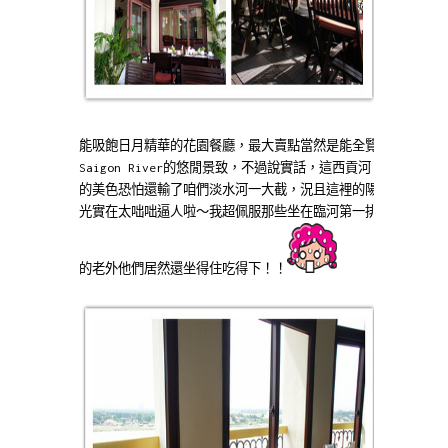
能吸飽日月精華的花園餐廳，最大賣點當然是能全覽
Saigon River的悠閒景致，不過說實話，這西貢河
的美色恐怕還輸了咱們淡水河一大截，況且這裡的陽
光實在太咄咄逼人啦～我超佩服那些坐在臨河第一排
的老外他們居然還坐得住吃得下！！