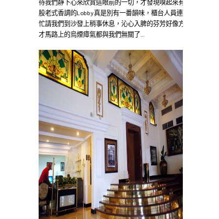
待我們靜下心來欣賞這眼前的一切，才發現嗅起來有
股老式香調的Lobby真是別有一番韻味，櫃台人員連
忙請我們到沙發上稍事休息，沁心入脾的芬芳好像方
才馬路上的烏煙瘴氣都與我們無關了…