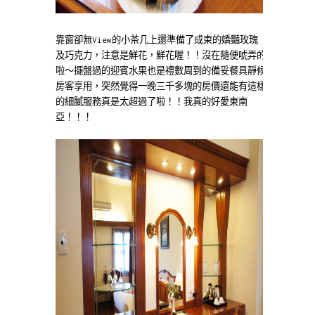
靠窗卻無View的小茶几上還準備了成束的嬌豔玫瑰
及巧克力，注意是鮮花，鮮花喔！！沒在隨便唬弄的
啦～擺盤過的迎賓水果也是禮數周到的備妥餐具靜候
房客享用，突然覺得一晚三千多塊的房價還能有這樣
的細膩服務真是太超過了啦！！我真的好愛東南
亞！！！