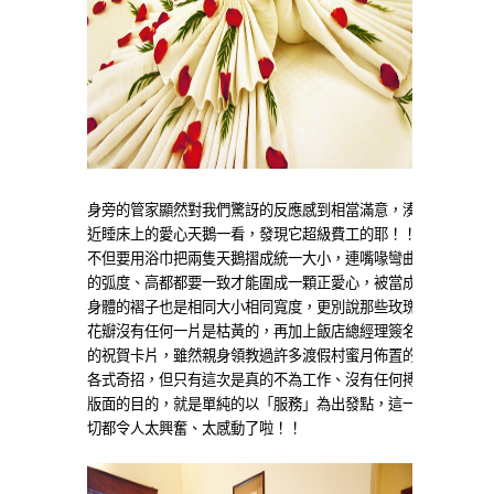
身旁的管家顯然對我們驚訝的反應感到相當滿意，湊
近睡床上的愛心天鵝一看，發現它超級費工的耶！！
不但要用浴巾把兩隻天鵝摺成統一大小，連嘴喙彎曲
的弧度、高都都要一致才能圍成一顆正愛心，被當成
身體的褶子也是相同大小相同寬度，更別說那些玫瑰
花瓣沒有任何一片是枯黃的，再加上飯店總經理簽名
的祝賀卡片，雖然親身領教過許多渡假村蜜月佈置的
各式奇招，但只有這次是真的不為工作、沒有任何搏
版面的目的，就是單純的以「服務」為出發點，這一
切都令人太興奮、太感動了啦！！