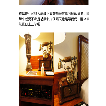
標準尺寸的雙人床舖上有著陽光氣息的鬆軟被褥，睡
起來感覺不出是甚麼名床但隔天也是讓我們一醒來就
驚覺日上三竿啦！！