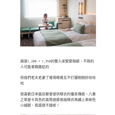
兩張1,200 × 1,950的雙人床緊緊相鄰，不熟的
人可能會頗尷尬的
但我們老夫老妻了覺得睡覺互不打擾剛剛好哈哈
哈
很喜歡日本飯店都會提供睡衣的優良傳統，八重
之翠是卡其色的直筒過膝長版睡衣再繡上翠綠色
小細節，質感很不錯呢！