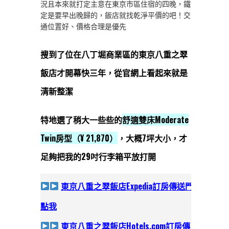
況且本來就打定主意在東京市區住宿的四晚，鐵
定是要早出晚歸的，飯店就找乾淨平價的吧！交
通位置好、價格合理是優先
搜到了位在八丁堀商業區的東京八重之翠
飯店才開幕快三年，從官網上看起來就是
清新整潔
特地選了稍大一些些的
舒適雙床Moderate
Twin房型（¥ 21,870）
，大概7坪大小，才
足夠把我的29吋行李箱平放打開
東京八重之翠飯店Expedia訂房
傳送門
點我
東京八重之翠飯店Hotels.com訂房
傳