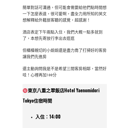
簡單對話可溝通，但可能會需要給他們點時間想
一下怎麼表達，很可愛啊，盡全力用所知的英文
想解釋給外籍旅客聽的感覺，超感謝！
酒店表定下午兩點入住，我們大概一點多就到
了，本想先寄放行李出去逛逛
但櫃檯親切的小姐姐還是盡力喬了打掃好的客房
讓我們先進房
還主動詢問我是不是希望三間客房相鄰，當然好
哇！心裡再加100分
東京八重之翠飯店Hotel Yaenomidori
Tokyo住宿時間
入住：14:00