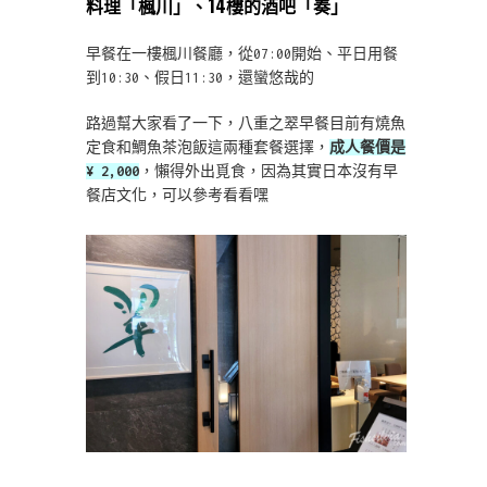
料理「楓川」、14樓的酒吧「奏」
早餐在一樓楓川餐廳，從07:00開始、平日用餐
到10:30、假日11:30，還蠻悠哉的
路過幫大家看了一下，八重之翠早餐目前有燒魚
定食和鯛魚茶泡飯這兩種套餐選擇，
成人餐價是
¥ 2,000
，懶得外出覓食，因為其實日本沒有早
餐店文化，可以參考看看嘿