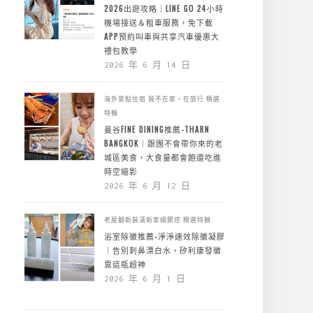
2026出遊攻略｜LINE GO 24小時
機場接送＆租車服務，免下載
APP預約叫車與共享汽車優惠大
禮包教學
2026 年 6 月 14 日
海外景點住宿
我不在家，在旅行
精選
特輯
曼谷FINE DINING推薦-THARN
BANGKOK｜跟團不會帶你來的老
城區美食，大食量都會飽還吃進
時空縮影
2026 年 6 月 12 日
老屋翻新裝潢新家細節控
精選特輯
浴室除黴推薦-淨淨速效除黴凝膠
｜告別刺鼻漂白水，矽利康發黴
靠這瓶超神
2026 年 6 月 1 日