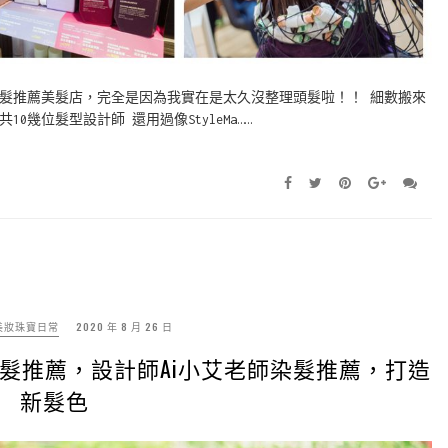
髮推薦美髮店，完全是因為我實在是太久沒整理頭髮啦！！ 細數搬來
幾位髮型設計師 還用過像StyleMa……
美妝珠寶日常
2020 年 8 月 26 日
n|中山站美髮推薦，設計師Ai小艾老師染髮推薦，打造
新髮色