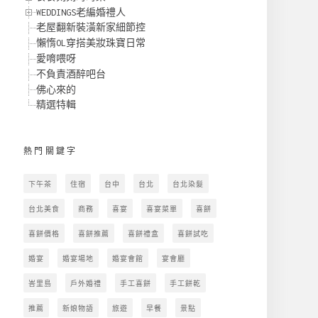
WEDDINGS老編婚禮人
老屋翻新裝潢新家細節控
懶惰OL穿搭美妝珠寶日常
愛唷喂呀
不負責酒醉吧台
佛心來的
精選特輯
熱門關鍵字
下午茶
住宿
台中
台北
台北染髮
台北美食
商務
喜宴
喜宴菜單
喜餅
喜餅價格
喜餅推薦
喜餅禮盒
喜餅試吃
婚宴
婚宴場地
婚宴會館
宴會廳
峇里島
戶外婚禮
手工喜餅
手工餅乾
推薦
新娘物語
旅遊
早餐
景點