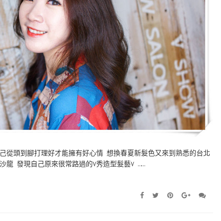
己從頭到腳打理好才能擁有好心情 想換春夏新髮色又來到熟悉的台北
龍 發現自己原來很常路過的V秀造型髮藝V ……