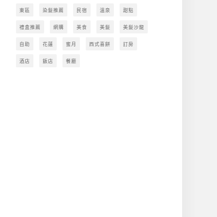
東區
染髮推薦
民宿
溫泉
甜點
禮盒推薦
網購
美食
美髮
美髮沙龍
自助
花蓮
蜜月
西式喜餅
訂房
酒店
飯店
餐廳