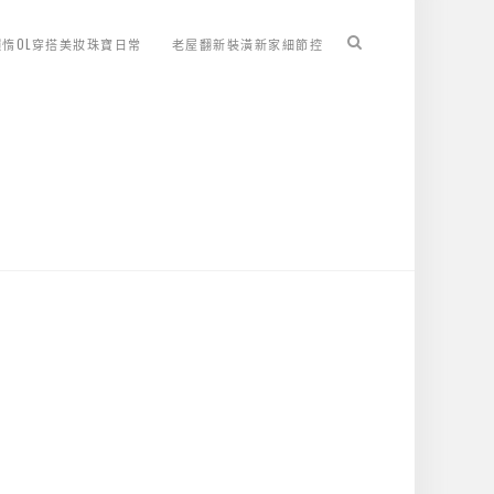
懶惰OL穿搭美妝珠寶日常
老屋翻新裝潢新家細節控