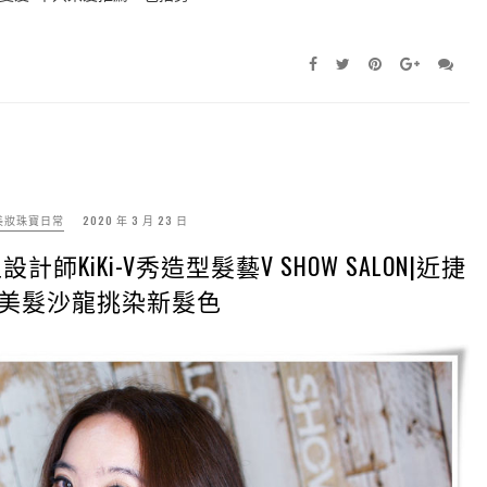
美妝珠寶日常
2020 年 3 月 23 日
iKi-V秀造型髮藝V SHOW SALON|近捷
美髮沙龍挑染新髮色