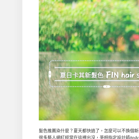
髮色推薦染什麼？夏天都快過了，怎麼可以不換個新髮型！
很多藝人網紅經常在這裡出沒，爭相指定設計師Andy