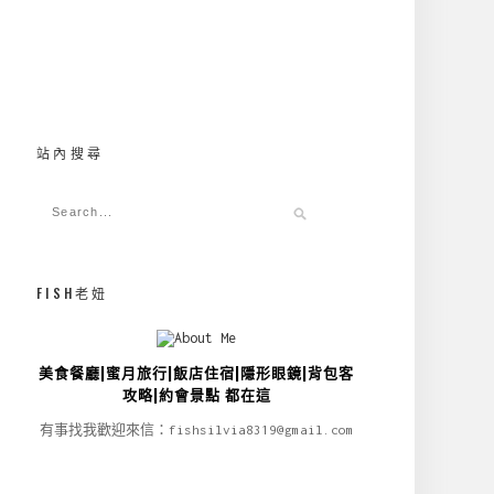
站內搜尋
FISH老妞
美食餐廳|蜜月旅行|飯店住宿|隱形眼鏡|背包客
攻略|約會景點 都在這
有事找我歡迎來信：fishsilvia8319@gmail.com