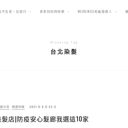
我不在家，在旅行
食食刻刻時時樂
WEDDINGS老編婚禮人
Browsing Tag
台北染髮
珠寶日常
精選特輯
2021 年 9 月 23 日
髮店|防疫安心髮廊我選這10家