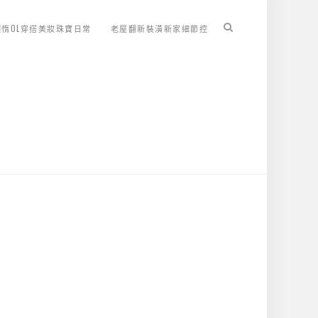
懶惰OL穿搭美妝珠寶日常
老屋翻新裝潢新家細節控