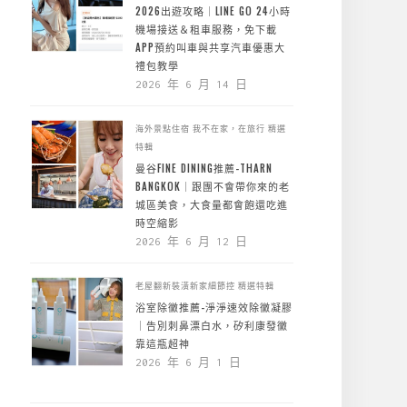
2026出遊攻略｜LINE GO 24小時
機場接送＆租車服務，免下載
APP預約叫車與共享汽車優惠大
禮包教學
2026 年 6 月 14 日
海外景點住宿
我不在家，在旅行
精選
特輯
曼谷FINE DINING推薦-THARN
BANGKOK｜跟團不會帶你來的老
城區美食，大食量都會飽還吃進
時空縮影
2026 年 6 月 12 日
老屋翻新裝潢新家細節控
精選特輯
浴室除黴推薦-淨淨速效除黴凝膠
｜告別刺鼻漂白水，矽利康發黴
靠這瓶超神
2026 年 6 月 1 日