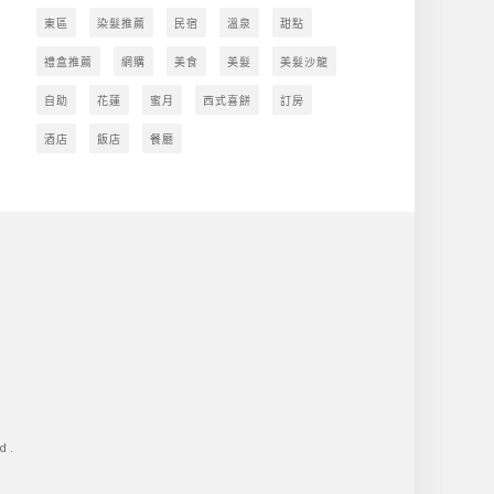
東區
染髮推薦
民宿
溫泉
甜點
禮盒推薦
網購
美食
美髮
美髮沙龍
自助
花蓮
蜜月
西式喜餅
訂房
酒店
飯店
餐廳
d.