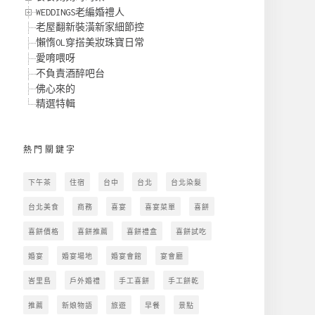
WEDDINGS老編婚禮人
老屋翻新裝潢新家細節控
懶惰OL穿搭美妝珠寶日常
愛唷喂呀
不負責酒醉吧台
佛心來的
精選特輯
熱門關鍵字
下午茶
住宿
台中
台北
台北染髮
台北美食
商務
喜宴
喜宴菜單
喜餅
喜餅價格
喜餅推薦
喜餅禮盒
喜餅試吃
婚宴
婚宴場地
婚宴會館
宴會廳
峇里島
戶外婚禮
手工喜餅
手工餅乾
推薦
新娘物語
旅遊
早餐
景點