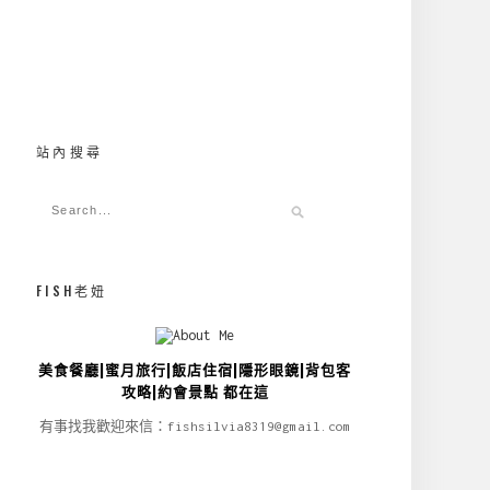
站內搜尋
FISH老妞
美食餐廳|蜜月旅行|飯店住宿|隱形眼鏡|背包客
攻略|約會景點 都在這
有事找我歡迎來信：fishsilvia8319@gmail.com