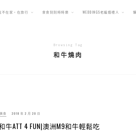
我不在家，在旅行
食食刻刻時時樂
WEDDINGS老編婚禮人
Browsing Tag
和牛燒肉
美食
2018 年 2 月 20 日
ATT 4 FUN|澳洲M9和牛輕鬆吃