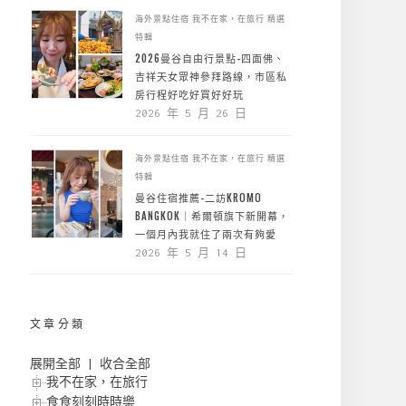
海外景點住宿
我不在家，在旅行
精選
特輯
2026曼谷自由行景點-四面佛、
吉祥天女眾神參拜路線，市區私
房行程好吃好買好好玩
2026 年 5 月 26 日
海外景點住宿
我不在家，在旅行
精選
特輯
曼谷住宿推薦-二訪KROMO
BANGKOK｜希爾頓旗下新開幕，
一個月內我就住了兩次有夠愛
2026 年 5 月 14 日
文章分類
展開全部
|
收合全部
我不在家，在旅行
食食刻刻時時樂