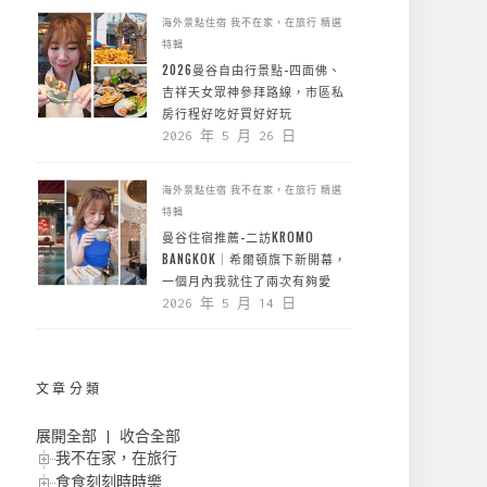
海外景點住宿
我不在家，在旅行
精選
特輯
2026曼谷自由行景點-四面佛、
吉祥天女眾神參拜路線，市區私
房行程好吃好買好好玩
2026 年 5 月 26 日
海外景點住宿
我不在家，在旅行
精選
特輯
曼谷住宿推薦-二訪KROMO
BANGKOK｜希爾頓旗下新開幕，
一個月內我就住了兩次有夠愛
2026 年 5 月 14 日
文章分類
展開全部
|
收合全部
我不在家，在旅行
食食刻刻時時樂