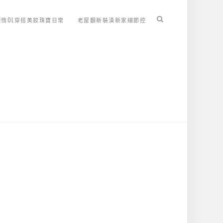
懶惰OL穿搭美妝珠寶日常
老屋翻新裝潢新家細節控