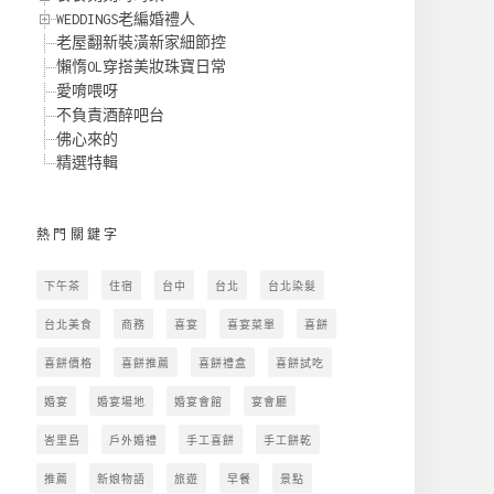
WEDDINGS老編婚禮人
老屋翻新裝潢新家細節控
懶惰OL穿搭美妝珠寶日常
愛唷喂呀
不負責酒醉吧台
佛心來的
精選特輯
熱門關鍵字
下午茶
住宿
台中
台北
台北染髮
台北美食
商務
喜宴
喜宴菜單
喜餅
喜餅價格
喜餅推薦
喜餅禮盒
喜餅試吃
婚宴
婚宴場地
婚宴會館
宴會廳
峇里島
戶外婚禮
手工喜餅
手工餅乾
推薦
新娘物語
旅遊
早餐
景點