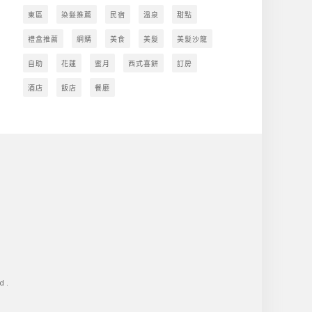
東區
染髮推薦
民宿
溫泉
甜點
禮盒推薦
網購
美食
美髮
美髮沙龍
自助
花蓮
蜜月
西式喜餅
訂房
酒店
飯店
餐廳
d.