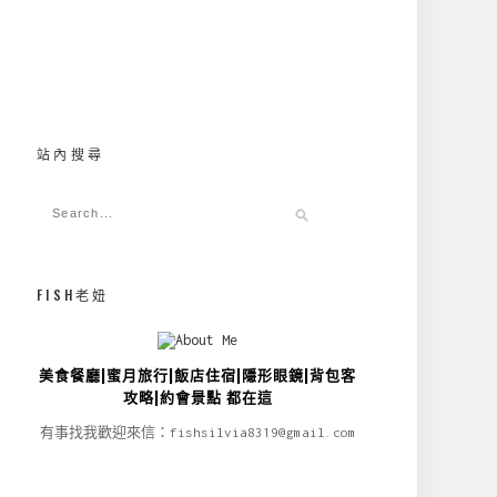
站內搜尋
FISH老妞
美食餐廳|蜜月旅行|飯店住宿|隱形眼鏡|背包客
攻略|約會景點 都在這
有事找我歡迎來信：fishsilvia8319@gmail.com