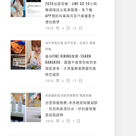
2026出遊攻略｜LINE GO 24小時
機場接送＆租車服務，免下載
APP預約叫車與共享汽車優惠大
禮包教學
2026 年 6 月 14 日
海外景點住宿
我不在家，在旅行
精選
特輯
曼谷FINE DINING推薦-THARN
BANGKOK｜跟團不會帶你來的老
城區美食，大食量都會飽還吃進
時空縮影
2026 年 6 月 12 日
老屋翻新裝潢新家細節控
精選特輯
浴室除黴推薦-淨淨速效除黴凝膠
｜告別刺鼻漂白水，矽利康發黴
靠這瓶超神
2026 年 6 月 1 日