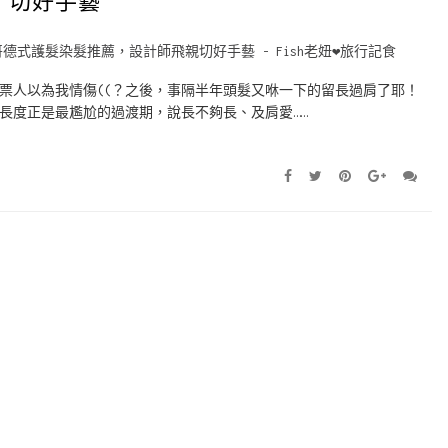
票人以為我情傷((？之後，事隔半年頭髮又咻一下的留長過肩了耶！
長度正是最尷尬的過渡期，說長不夠長、及肩愛……