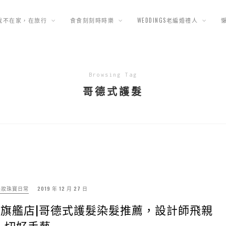
我不在家，在旅行
食食刻刻時時樂
WEDDINGS老編婚禮人
Browsing Tag
哥德式護髮
美妝珠寶日常
2019 年 12 月 27 日
Salon旗艦店|哥德式護髮染髮推薦，設計師飛親
切好手藝