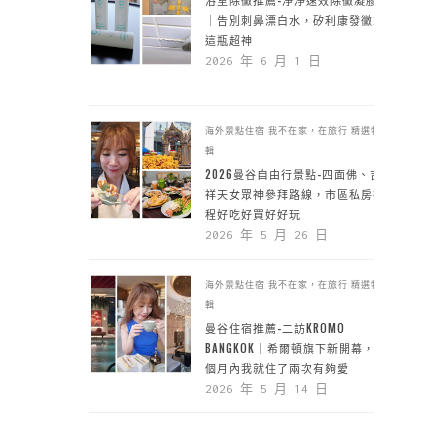
｜告別刺鼻漂白水，矽利康發黴靠
這瓶超神
2026 年 6 月 1 日
海外景點住宿
我不在家，在旅行
精選特
輯
2026曼谷自由行景點-四面佛、吉
祥天女眾神參拜路線，市區私房行
程好吃好買好好玩
2026 年 5 月 26 日
海外景點住宿
我不在家，在旅行
精選特
輯
曼谷住宿推薦-二訪KROMO
BANGKOK｜希爾頓旗下新開幕，一
個月內我就住了兩次有夠愛
2026 年 5 月 14 日