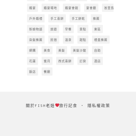
婚宴
婚宴場地
婚宴會館
宴會廳
峇里島
戶外婚禮
手工喜餅
手工餅乾
推薦
新娘物語
旅遊
早餐
景點
東區
染髮推薦
民宿
溫泉
甜點
禮盒推薦
網購
美食
美髮
美髮沙龍
自助
花蓮
蜜月
西式喜餅
訂房
酒店
飯店
餐廳
關於FISH老妞
旅行記食
‧
隱私權政策