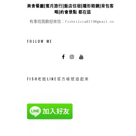
美食餐廳|蜜月旅行|飯店住宿|隱形眼鏡|背包客攻
略|約會景點 都在這
有事找我歡迎來信：fishsilvia8319@gmail.com
FOLLOW ME
FISH老妞LINE官方帳號追起來