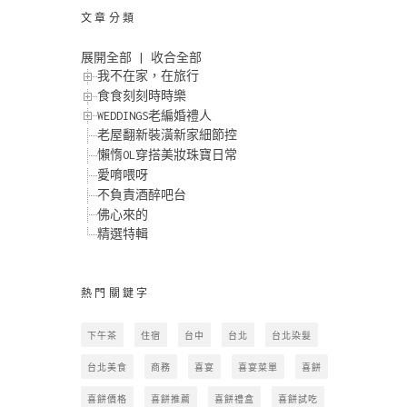
文章分類
展開全部
|
收合全部
我不在家，在旅行
食食刻刻時時樂
WEDDINGS老編婚禮人
老屋翻新裝潢新家細節控
懶惰OL穿搭美妝珠寶日常
愛唷喂呀
不負責酒醉吧台
佛心來的
精選特輯
熱門關鍵字
下午茶
住宿
台中
台北
台北染髮
台北美食
商務
喜宴
喜宴菜單
喜餅
喜餅價格
喜餅推薦
喜餅禮盒
喜餅試吃