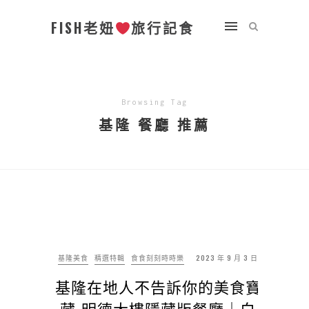
FISH老妞
旅行記食
Browsing Tag
基隆 餐廳 推薦
基隆美食
精選特輯
食食刻刻時時樂
2023 年 9 月 3 日
基隆在地人不告訴你的美食寶
藏-明德大樓隱藏版餐廳｜白