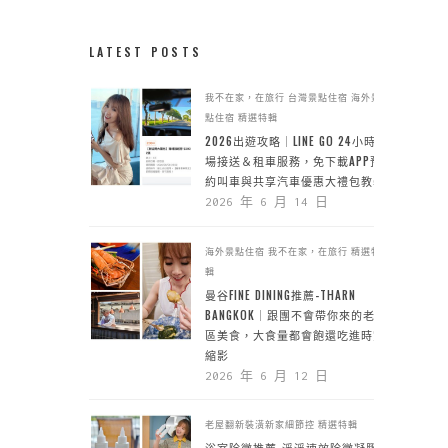
LATEST POSTS
我不在家，在旅行
台灣景點住宿
海外景
點住宿
精選特輯
2026出遊攻略｜LINE GO 24小時機
場接送＆租車服務，免下載APP預
約叫車與共享汽車優惠大禮包教學
2026 年 6 月 14 日
海外景點住宿
我不在家，在旅行
精選特
輯
曼谷FINE DINING推薦-THARN
BANGKOK｜跟團不會帶你來的老城
區美食，大食量都會飽還吃進時空
縮影
2026 年 6 月 12 日
老屋翻新裝潢新家細節控
精選特輯
浴室除黴推薦-淨淨速效除黴凝膠