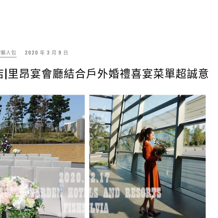
禮懶人包
2020 年 3 月 9 日
店|里昂宴會廳結合戶外婚禮喜宴菜單超誠意