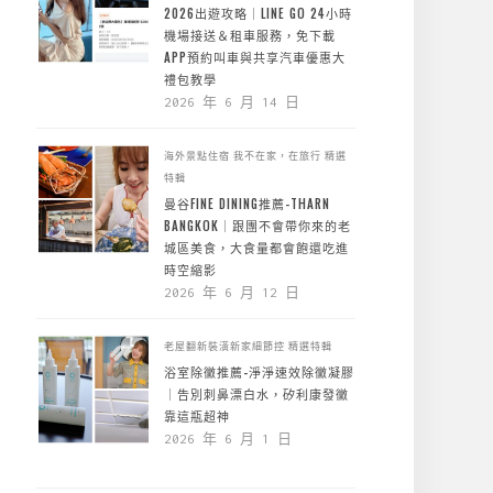
2026出遊攻略｜LINE GO 24小時
機場接送＆租車服務，免下載
APP預約叫車與共享汽車優惠大
禮包教學
2026 年 6 月 14 日
海外景點住宿
我不在家，在旅行
精選
特輯
曼谷FINE DINING推薦-THARN
BANGKOK｜跟團不會帶你來的老
城區美食，大食量都會飽還吃進
時空縮影
2026 年 6 月 12 日
老屋翻新裝潢新家細節控
精選特輯
浴室除黴推薦-淨淨速效除黴凝膠
｜告別刺鼻漂白水，矽利康發黴
靠這瓶超神
2026 年 6 月 1 日