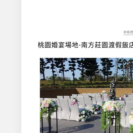
辦婚
桃園婚宴場地-南方莊園渡假飯