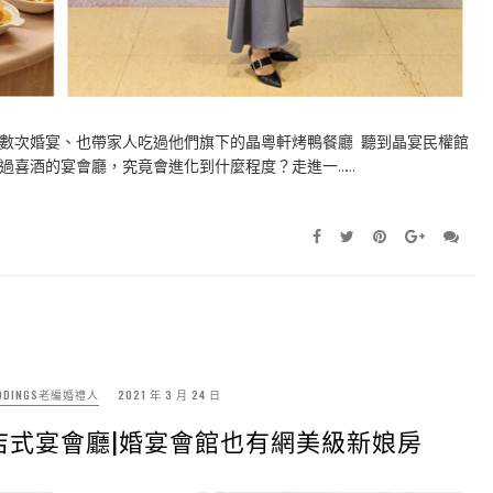
數次婚宴、也帶家人吃過他們旗下的晶粵軒烤鴨餐廳 聽到晶宴民權館
過喜酒的宴會廳，究竟會進化到什麼程度？走進一……
DDINGS老編婚禮人
2021 年 3 月 24 日
店式宴會廳|婚宴會館也有網美級新娘房