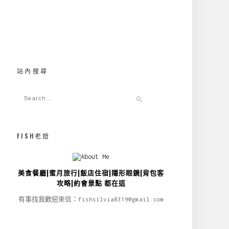
站內搜尋
FISH老妞
美食餐廳|蜜月旅行|飯店住宿|隱形眼鏡|背包客
攻略|約會景點 都在這
有事找我歡迎來信：fishsilvia8319@gmail.com