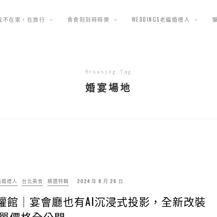
我不在家，在旅行
食食刻刻時時樂
WEDDINGS老編婚禮人
Browsing Tag
婚宴場地
老編婚禮人
台北美食
精選特輯
2024 年 8 月 26 日
權館｜宴會廳也有AI沉浸式投影，全新改裝
單價格全公開