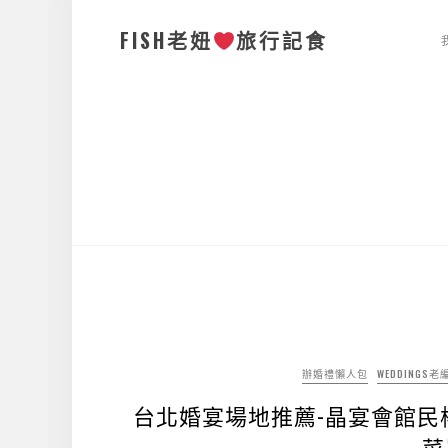
FISH老妞
旅行記食
辦婚禮懶人包
WEDDINGS
台北婚宴場地推薦-晶宴會館民
菜