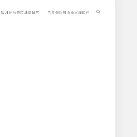
懶惰OL穿搭美妝珠寶日常
老屋翻新裝潢新家細節控