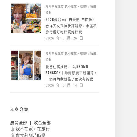
海外景點住宿
我不在家，在旅行
精選
特輯
2026曼谷自由行景點-四面佛、
吉祥天女眾神參拜路線，市區私
房行程好吃好買好好玩
2026 年 5 月 26 日
海外景點住宿
我不在家，在旅行
精選
特輯
曼谷住宿推薦-二訪KROMO
BANGKOK｜希爾頓旗下新開幕，
一個月內我就住了兩次有夠愛
2026 年 5 月 14 日
文章分類
展開全部
|
收合全部
我不在家，在旅行
食食刻刻時時樂