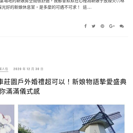
宴場地的新娘房空間很舒適，我都會默默在心裡為新娘子放煙火((咻
光好的新娘休息室，是多麼的可遇不可求！ 這……
懶人包
2020 年 12 月 30 日
車莊園戶外婚禮超可以！新娘物語摯愛盛典
你滿滿儀式感