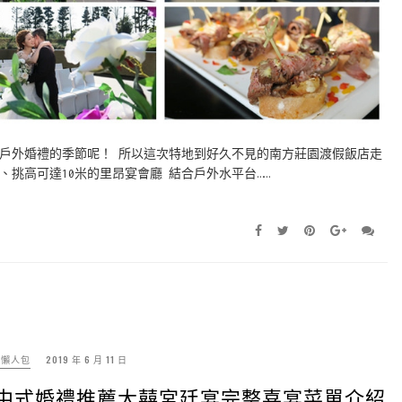
戶外婚禮的季節呢！ 所以這次特地到好久不見的南方莊園渡假飯店走
挑高可達10米的里昂宴會廳 結合戶外水平台……
禮懶人包
2019 年 6 月 11 日
|中式婚禮推薦大囍宮廷宴完整喜宴菜單介紹