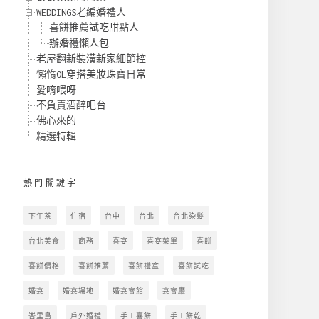
WEDDINGS老編婚禮人
喜餅推薦試吃甜點人
辦婚禮懶人包
老屋翻新裝潢新家細節控
懶惰OL穿搭美妝珠寶日常
愛唷喂呀
不負責酒醉吧台
佛心來的
精選特輯
熱門關鍵字
下午茶
住宿
台中
台北
台北染髮
台北美食
商務
喜宴
喜宴菜單
喜餅
喜餅價格
喜餅推薦
喜餅禮盒
喜餅試吃
婚宴
婚宴場地
婚宴會館
宴會廳
峇里島
戶外婚禮
手工喜餅
手工餅乾