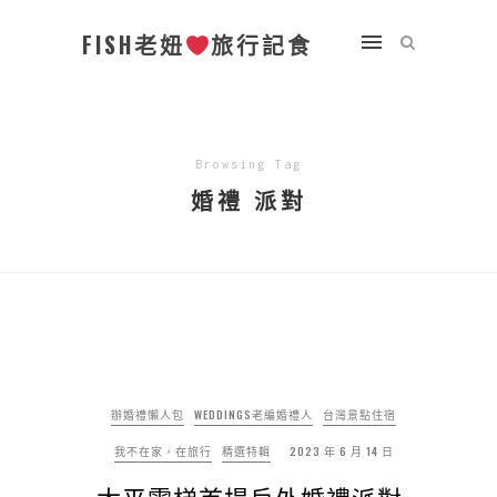
FISH老妞
旅行記食
Browsing Tag
婚禮 派對
辦婚禮懶人包
WEDDINGS老編婚禮人
台灣景點住宿
我不在家，在旅行
精選特輯
2023 年 6 月 14 日