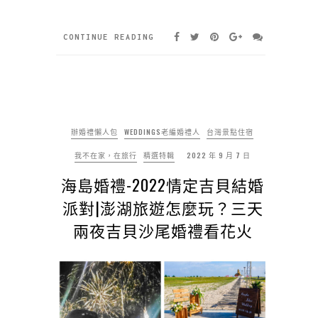
CONTINUE READING
辦婚禮懶人包
WEDDINGS老編婚禮人
台灣景點住宿
我不在家，在旅行
精選特輯
2022 年 9 月 7 日
海島婚禮-2022情定吉貝結婚
派對|澎湖旅遊怎麼玩？三天
兩夜吉貝沙尾婚禮看花火