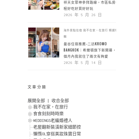
祥天女眾神參拜路線，市區私房行
程好吃好買好好玩
2026 年 5 月 26 日
海外景點住宿
我不在家，在旅行
精選特
輯
曼谷住宿推薦-二訪KROMO
BANGKOK｜希爾頓旗下新開幕，一
個月內我就住了兩次有夠愛
2026 年 5 月 14 日
文章分類
展開全部
|
收合全部
我不在家，在旅行
食食刻刻時時樂
WEDDINGS老編婚禮人
老屋翻新裝潢新家細節控
懶惰OL穿搭美妝珠寶日常