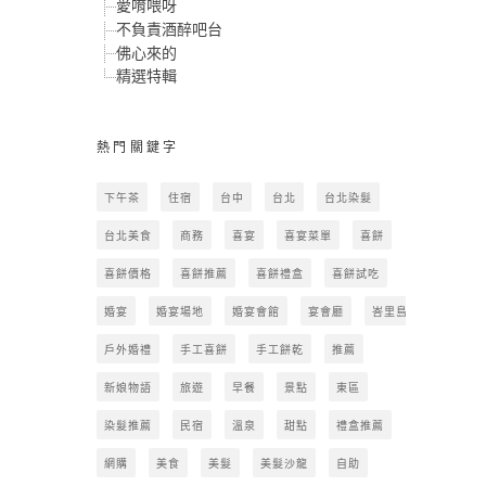
愛唷喂呀
不負責酒醉吧台
佛心來的
精選特輯
熱門關鍵字
下午茶
住宿
台中
台北
台北染髮
台北美食
商務
喜宴
喜宴菜單
喜餅
喜餅價格
喜餅推薦
喜餅禮盒
喜餅試吃
婚宴
婚宴場地
婚宴會館
宴會廳
峇里島
戶外婚禮
手工喜餅
手工餅乾
推薦
新娘物語
旅遊
早餐
景點
東區
染髮推薦
民宿
溫泉
甜點
禮盒推薦
網購
美食
美髮
美髮沙龍
自助