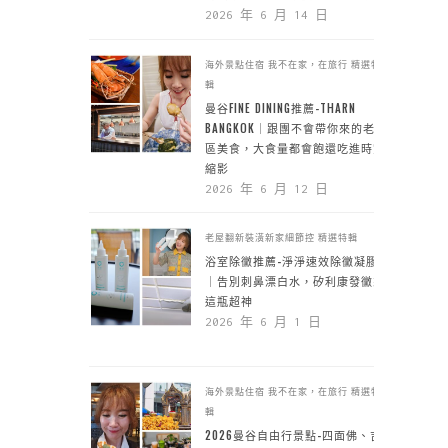
2026 年 6 月 14 日
海外景點住宿
我不在家，在旅行
精選特
輯
曼谷FINE DINING推薦-THARN
BANGKOK｜跟團不會帶你來的老城
區美食，大食量都會飽還吃進時空
縮影
2026 年 6 月 12 日
老屋翻新裝潢新家細節控
精選特輯
浴室除黴推薦-淨淨速效除黴凝膠
｜告別刺鼻漂白水，矽利康發黴靠
這瓶超神
2026 年 6 月 1 日
海外景點住宿
我不在家，在旅行
精選特
輯
2026曼谷自由行景點-四面佛、吉