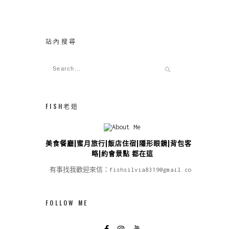
站內搜尋
FISH老妞
美食餐廳|蜜月旅行|飯店住宿|隱形眼鏡|背包客攻
略|約會景點 都在這
有事找我歡迎來信：fishsilvia8319@gmail.com
FOLLOW ME