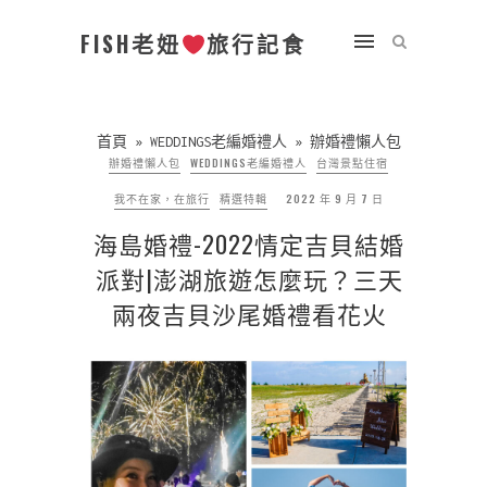
FISH老妞
旅行記食
首頁
»
WEDDINGS老編婚禮人
»
辦婚禮懶人包
辦婚禮懶人包
WEDDINGS老編婚禮人
台灣景點住宿
我不在家，在旅行
精選特輯
2022 年 9 月 7 日
海島婚禮-2022情定吉貝結婚
派對|澎湖旅遊怎麼玩？三天
兩夜吉貝沙尾婚禮看花火