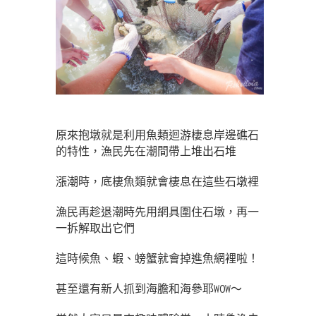
原來抱墩就是利用魚類迴游棲息岸邊礁石
的特性，漁民先在潮間帶上堆出石堆
漲潮時，底棲魚類就會棲息在這些石墩裡
漁民再趁退潮時先用網具圍住石墩，再一
一拆解取出它們
這時候魚、蝦、螃蟹就會掉進魚網裡啦！
甚至還有新人抓到海膽和海參耶WOW～