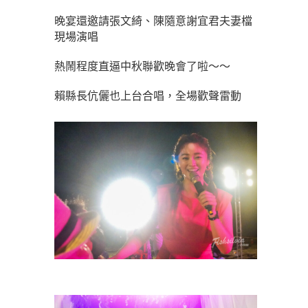
晚宴還邀請張文綺、陳隨意謝宜君夫妻檔
現場演唱
熱鬧程度直逼中秋聯歡晚會了啦～～
賴縣長伉儷也上台合唱，全場歡聲雷動