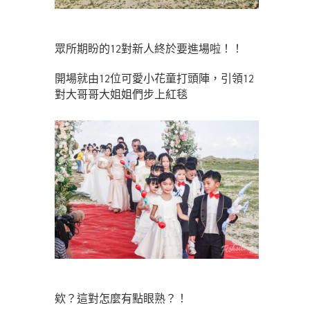
眾所期盼的12對新人終於要進場啦！！
開場就由12位可愛小花童打頭陣，引領12
對大哥哥大姐姐們步上紅毯
欸？這對怎麼有點眼熟？！