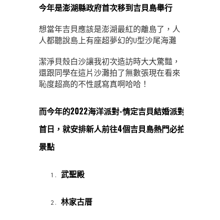
今年是澎湖縣政府首次移到吉貝島舉行
想當年吉貝應該是澎湖最紅的離島了，人
人都聽說島上有座超夢幻的U型沙尾海灘
潔淨貝殼白沙讓我初次造訪時大大驚豔，
還跟同學在這片沙灘拍了無數張現在看來
恥度超高的不性感寫真啊哈哈！
而今年的2022海洋派對-情定吉貝結婚派對
首日，就安排新人前往4個吉貝島熱門必拍
景點
武聖殿
林家古厝