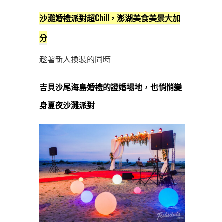
沙灘婚禮派對超Chill，澎湖美食美景大加
分
趁著新人換裝的同時
吉貝沙尾海島婚禮的證婚場地，也悄悄變
身夏夜沙灘派對