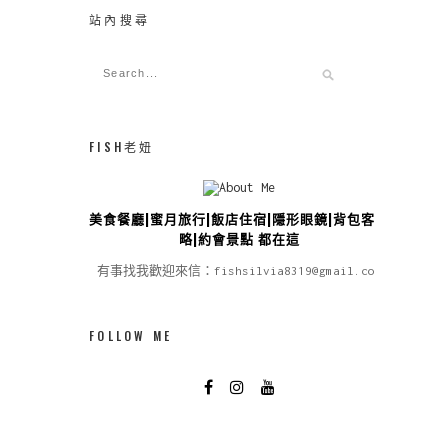
站內搜尋
FISH老妞
美食餐廳|蜜月旅行|飯店住宿|隱形眼鏡|背包客攻
略|約會景點 都在這
有事找我歡迎來信：fishsilvia8319@gmail.com
FOLLOW ME