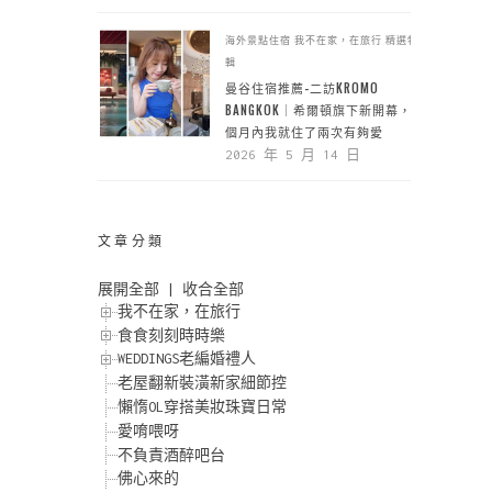
海外景點住宿
我不在家，在旅行
精選特
輯
曼谷住宿推薦-二訪KROMO
BANGKOK｜希爾頓旗下新開幕，一
個月內我就住了兩次有夠愛
2026 年 5 月 14 日
文章分類
展開全部
|
收合全部
我不在家，在旅行
食食刻刻時時樂
WEDDINGS老編婚禮人
老屋翻新裝潢新家細節控
懶惰OL穿搭美妝珠寶日常
愛唷喂呀
不負責酒醉吧台
佛心來的