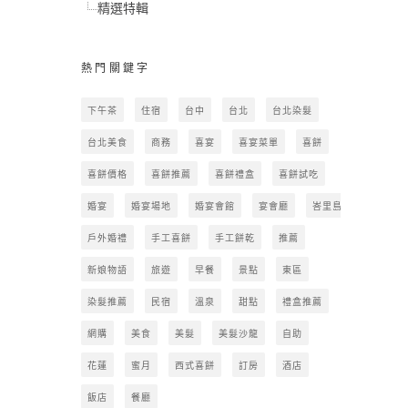
精選特輯
熱門關鍵字
下午茶
住宿
台中
台北
台北染髮
台北美食
商務
喜宴
喜宴菜單
喜餅
喜餅價格
喜餅推薦
喜餅禮盒
喜餅試吃
婚宴
婚宴場地
婚宴會館
宴會廳
峇里島
戶外婚禮
手工喜餅
手工餅乾
推薦
新娘物語
旅遊
早餐
景點
東區
染髮推薦
民宿
溫泉
甜點
禮盒推薦
網購
美食
美髮
美髮沙龍
自助
花蓮
蜜月
西式喜餅
訂房
酒店
飯店
餐廳