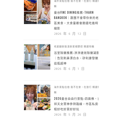
海外景點住宿
我不在家，在旅行
精選特
輯
曼谷FINE DINING推薦-THARN
BANGKOK｜跟團不會帶你來的老城
區美食，大食量都會飽還吃進時空
縮影
2026 年 6 月 12 日
老屋翻新裝潢新家細節控
精選特輯
浴室除黴推薦-淨淨速效除黴凝膠
｜告別刺鼻漂白水，矽利康發黴靠
這瓶超神
2026 年 6 月 1 日
海外景點住宿
我不在家，在旅行
精選特
輯
2026曼谷自由行景點-四面佛、吉
祥天女眾神參拜路線，市區私房行
程好吃好買好好玩
2026 年 5 月 26 日