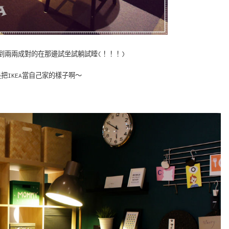
到兩兩成對的在那邊試坐試躺試睡(！！！)
把IKEA當自己家的樣子啊～