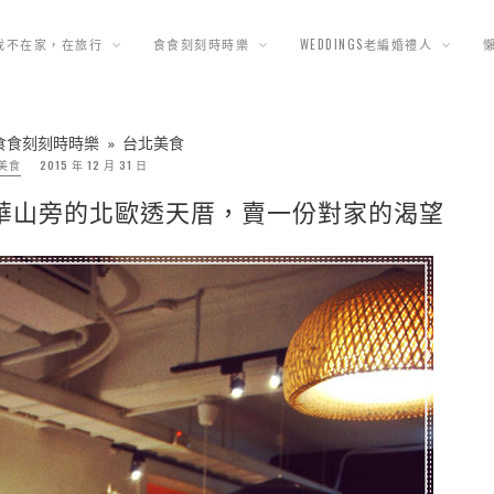
我不在家，在旅行
食食刻刻時時樂
WEDDINGS老編婚禮人
食食刻刻時時樂
»
台北美食
美食
2015 年 12 月 31 日
USE|華山旁的北歐透天厝，賣一份對家的渴望