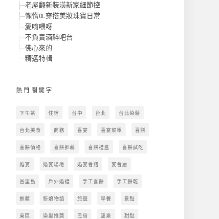
老屋翻新裝潢新家細節控
懶惰OL穿搭美妝珠寶日常
愛唷喂呀
不負責酒醉吧台
佛心來的
精選特輯
熱門關鍵字
下午茶
住宿
台中
台北
台北染髮
台北美食
商務
喜宴
喜宴菜單
喜餅
喜餅價格
喜餅推薦
喜餅禮盒
喜餅試吃
婚宴
婚宴場地
婚宴會館
宴會廳
峇里島
戶外婚禮
手工喜餅
手工餅乾
推薦
新娘物語
旅遊
早餐
景點
東區
染髮推薦
民宿
溫泉
甜點