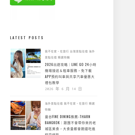
LATEST POSTS
我不在家，在旅行
台灣景點住宿
海外
景點住宿
精選特輯
2026出遊攻略｜LINE GO 24小時
機場接送＆租車服務，免下載
APP預約叫車與共享汽車優惠大
禮包教學
2026 年 6 月 14 日
海外景點住宿
我不在家，在旅行
精選
特輯
曼谷FINE DINING推薦-THARN
BANGKOK｜跟團不會帶你來的老
城區美食，大食量都會飽還吃進
時空縮影