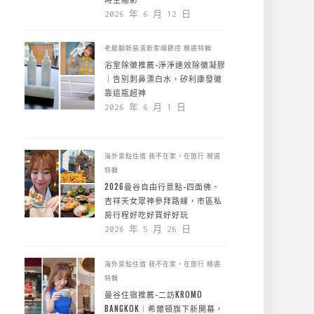
2026 年 6 月 12 日
老屋翻新裝潢新家細節控
精選特輯
浴室除黴推薦-淨淨速效除黴凝膠
｜告別刺鼻漂白水，矽利康發黴
靠這瓶超神
2026 年 6 月 1 日
海外景點住宿
我不在家，在旅行
精選
特輯
2026曼谷自由行景點-四面佛、
吉祥天女眾神參拜路線，市區私
房行程好吃好買好好玩
2026 年 5 月 26 日
海外景點住宿
我不在家，在旅行
精選
特輯
曼谷住宿推薦-二訪KROMO
BANGKOK｜希爾頓旗下新開幕，