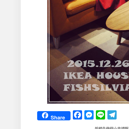
Facebook
Messeng
Line
Te
Share