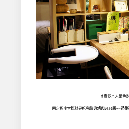
其實我本人跟色
固定程序大概就是
吃完瑞典烤肉丸10顆→→然