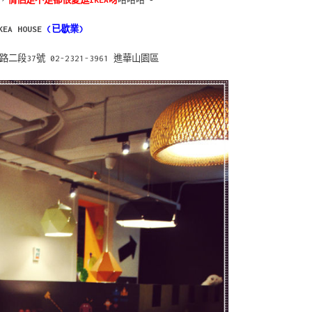
，
情侶是不是都很愛逛IKEA呀
哈哈哈～
KEA HOUSE
(已歇業)
段37號 02-2321-3961 進華山園區