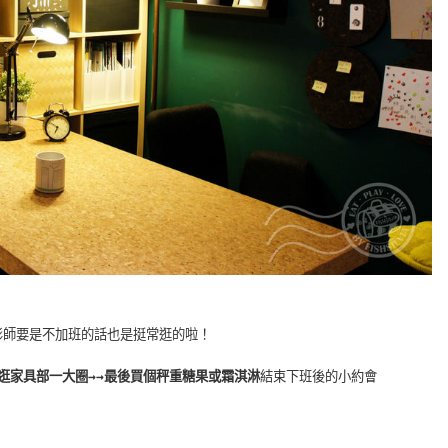
影師要是不加班的話也是挺常逛的啦！
後逛家具部一大圈→→最後買個秤重糖果或霜淇淋
結束下班後的小約會