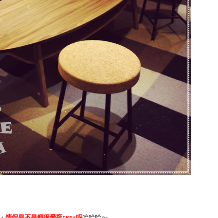
er
legram