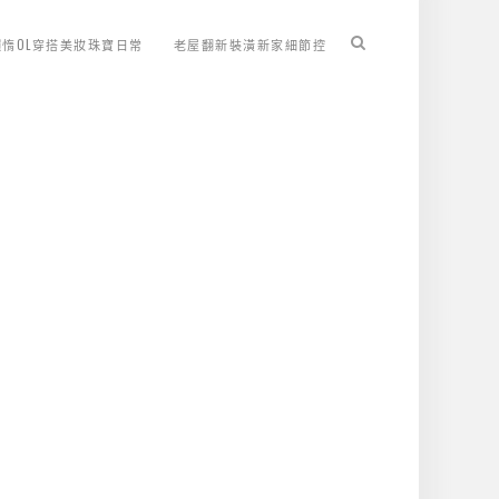
懶惰OL穿搭美妝珠寶日常
老屋翻新裝潢新家細節控