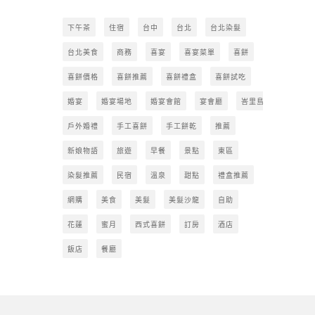
下午茶
住宿
台中
台北
台北染髮
台北美食
商務
喜宴
喜宴菜單
喜餅
喜餅價格
喜餅推薦
喜餅禮盒
喜餅試吃
婚宴
婚宴場地
婚宴會館
宴會廳
峇里島
戶外婚禮
手工喜餅
手工餅乾
推薦
新娘物語
旅遊
早餐
景點
東區
染髮推薦
民宿
溫泉
甜點
禮盒推薦
網購
美食
美髮
美髮沙龍
自助
花蓮
蜜月
西式喜餅
訂房
酒店
飯店
餐廳