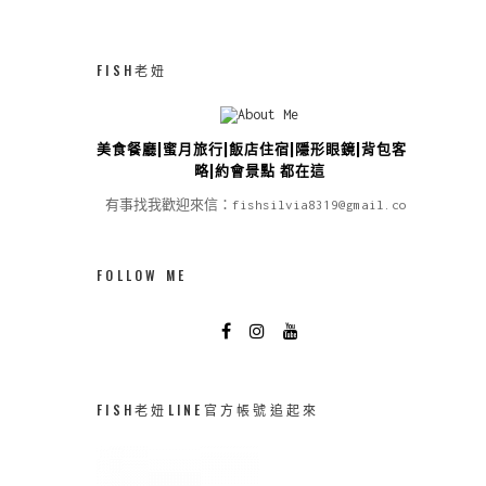
FISH老妞
美食餐廳|蜜月旅行|飯店住宿|隱形眼鏡|背包客攻
略|約會景點 都在這
有事找我歡迎來信：fishsilvia8319@gmail.com
FOLLOW ME
FISH老妞LINE官方帳號追起來