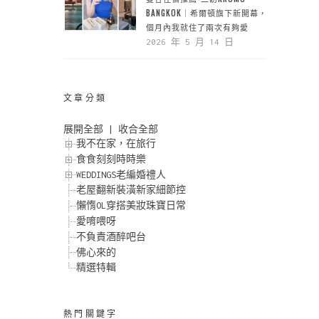
BANGKOK｜希爾頓旗下新開幕，一
個月內我就住了兩次有夠愛
2026 年 5 月 14 日
文章分類
展開全部
|
收合全部
我不在家，在旅行
食食刻刻時時樂
WEDDINGS老編婚禮人
老屋翻新裝潢新家細節控
懶惰OL穿搭美妝珠寶日常
愛唷喂呀
不負責酒醉吧台
佛心來的
精選特輯
熱門關鍵字