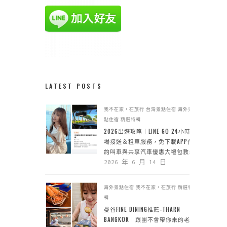
LATEST POSTS
我不在家，在旅行
台灣景點住宿
海外景
點住宿
精選特輯
2026出遊攻略｜LINE GO 24小時機
場接送＆租車服務，免下載APP預
約叫車與共享汽車優惠大禮包教學
2026 年 6 月 14 日
海外景點住宿
我不在家，在旅行
精選特
輯
曼谷FINE DINING推薦-THARN
BANGKOK｜跟團不會帶你來的老城