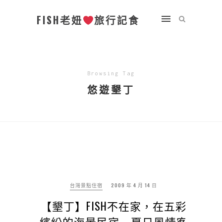
FISH老妞
旅行記食
Browsing Tag
悠遊墾丁
台灣景點住宿
2009 年 4 月 14 日
【墾丁】FISH不在家，在五彩
繽紛的海景民宿→夏日風情客