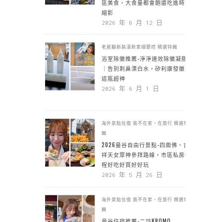
區美食，大食量都會飽還吃進時空
縮影
2026 年 6 月 12 日
老屋翻新裝潢新家細節控
精選特輯
浴室除黴推薦-淨淨速效除黴凝膠
｜告別刺鼻漂白水，矽利康發黴靠
這瓶超神
2026 年 6 月 1 日
海外景點住宿
我不在家，在旅行
精選特
輯
2026曼谷自由行景點-四面佛、吉
祥天女眾神參拜路線，市區私房行
程好吃好買好好玩
2026 年 5 月 26 日
海外景點住宿
我不在家，在旅行
精選特
輯
曼谷住宿推薦-二訪KROMO