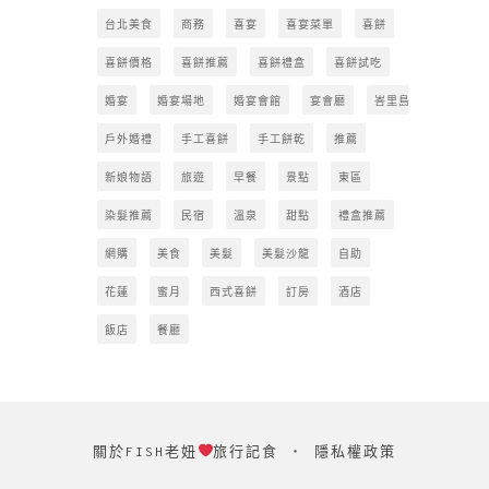
台北美食
商務
喜宴
喜宴菜單
喜餅
喜餅價格
喜餅推薦
喜餅禮盒
喜餅試吃
婚宴
婚宴場地
婚宴會館
宴會廳
峇里島
戶外婚禮
手工喜餅
手工餅乾
推薦
新娘物語
旅遊
早餐
景點
東區
染髮推薦
民宿
溫泉
甜點
禮盒推薦
網購
美食
美髮
美髮沙龍
自助
花蓮
蜜月
西式喜餅
訂房
酒店
飯店
餐廳
關於FISH老妞
旅行記食
‧
隱私權政策