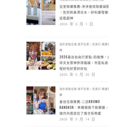
浴室除黴推薦-淨淨速效除黴凝膠
｜告別刺鼻漂白水，矽利康發黴靠
這瓶超神
2026 年 6 月 1 日
海外景點住宿
我不在家，在旅行
精選特
輯
2026曼谷自由行景點-四面佛、吉
祥天女眾神參拜路線，市區私房行
程好吃好買好好玩
2026 年 5 月 26 日
海外景點住宿
我不在家，在旅行
精選特
輯
曼谷住宿推薦-二訪KROMO
BANGKOK｜希爾頓旗下新開幕，一
個月內我就住了兩次有夠愛
2026 年 5 月 14 日