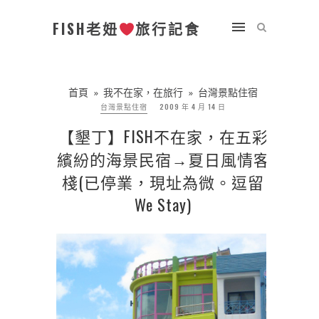
FISH老妞
旅行記食
首頁
»
我不在家，在旅行
»
台灣景點住宿
台灣景點住宿
2009 年 4 月 14 日
【墾丁】FISH不在家，在五彩
繽紛的海景民宿→夏日風情客
棧(已停業，現址為微。逗留
We Stay)