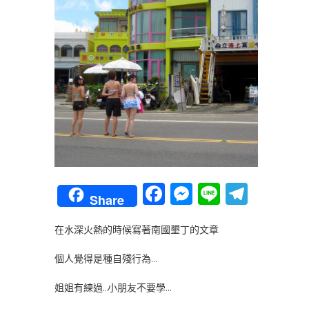
Facebook
Messenger
Line
Teleg
Share
在水深火熱的時候寫著南國墾丁的文章
個人覺得是種自殘行為…
姐姐有練過…小朋友不要學…