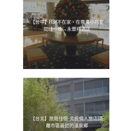
【台中】FISH不在家，在尊貴小巧空
間睡一晚→永豐棧酒店
【台北】旅遊住宿-北投倆人旅店|距
離市區最近的溫泉鄉