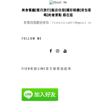
美食餐廳|蜜月旅行|飯店住宿|隱形眼鏡|背包客攻
略|約會景點 都在這
有事找我歡迎來信：fishsilvia8319@gmail.com
FOLLOW ME
FISH老妞LINE官方帳號追起來