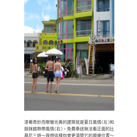
漆著奇妙亮眼螢光黃的建築就是夏日風情(左)和
姐妹館熱帶風情(右)，免費奉送無法看正面的比
基尼三妞～我想這樣你會更清楚它的周邊位置～