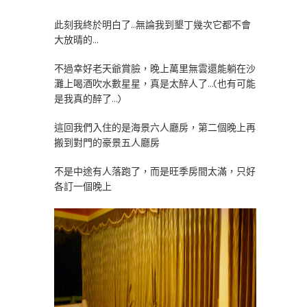
此刻我終於明白了…無論我到墾丁幾次它都不會
大放晴的…
不過幸好老天爺賞臉，晚上萬里無雲還能躺在沙
灘上喝酒吹水數星星，真是太醉人了…(也有可能
是我真的醉了…)
這回我們入住的是海景六人廳房，第二個晚上再
搬到對門的豪景五人廳房
不是中途有人落跑了，而是旺季房間太滿，只好
各訂一個晚上