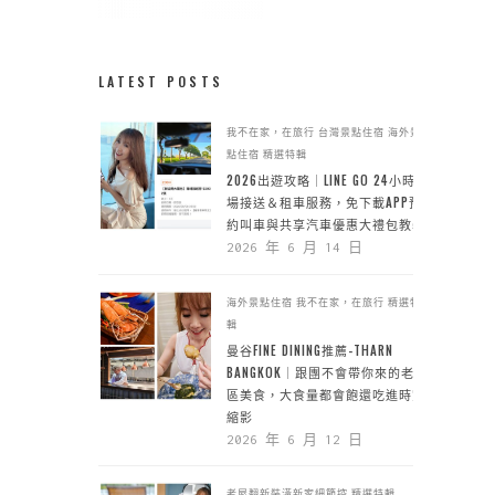
LATEST POSTS
我不在家，在旅行
台灣景點住宿
海外景
點住宿
精選特輯
2026出遊攻略｜LINE GO 24小時機
場接送＆租車服務，免下載APP預
約叫車與共享汽車優惠大禮包教學
2026 年 6 月 14 日
海外景點住宿
我不在家，在旅行
精選特
輯
曼谷FINE DINING推薦-THARN
BANGKOK｜跟團不會帶你來的老城
區美食，大食量都會飽還吃進時空
縮影
2026 年 6 月 12 日
老屋翻新裝潢新家細節控
精選特輯