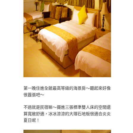
第一晚住進全館最高等級的海景房～聽起來好像
很囂張吧～
不過就是民宿嘛～擺進三張標準雙人床的空間還
算寬敞舒適，冰冰涼涼的大理石地板很適合炎炎
夏日呢！