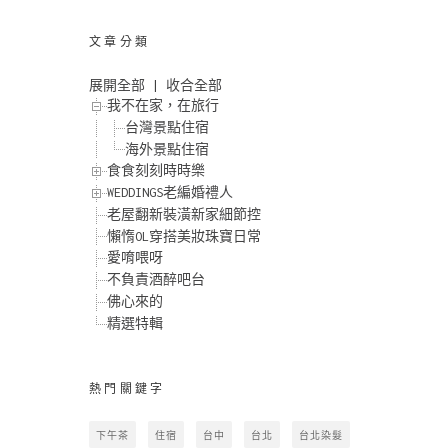
文章分類
展開全部
|
收合全部
我不在家，在旅行
台灣景點住宿
海外景點住宿
食食刻刻時時樂
WEDDINGS老編婚禮人
老屋翻新裝潢新家細節控
懶惰OL穿搭美妝珠寶日常
愛唷喂呀
不負責酒醉吧台
佛心來的
精選特輯
熱門關鍵字
下午茶
住宿
台中
台北
台北染髮