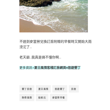
不過到麥當勞兌換訂房附贈的早餐時又開始大雨
滂沱了…
老天爺…我真是搞不懂你啊…
更多資訊→
夏日風情客棧訂房網頁@悠遊墾丁
墾丁民宿
夏日風情
悠遊墾丁
民宿
熱帶風情
船帆石
麥當勞早餐