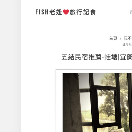
FISH老妞
旅行記食
首頁
»
我不
台灣景
五結民宿推薦-蛙塘|宜