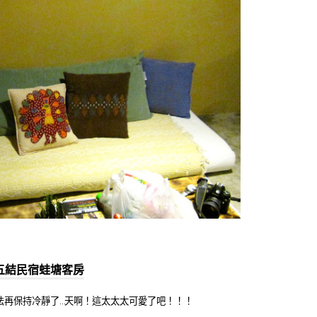
五結民宿蛙塘客房
法再保持冷靜了…天啊！這太太太可愛了吧！！！