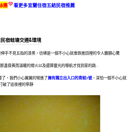
粉絲團
看更多宜蘭住宿五結民宿推薦
結民宿蛙塘交通&環境
是伸手不見五指的漆黑，彷彿是一個不小心就會跌進田裡的令人膽顫心驚
著那盞昏黃而溫暖的燈火以及還算靈光的導航才找到家的路…
睡了，我們小心翼翼的彎進了
擁有獨立出入口的青蛙3號
，深怕一個不小心就
打破了這夜裡的寧靜