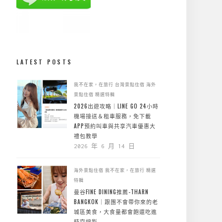
LATEST POSTS
我不在家，在旅行
台灣景點住宿
海外
景點住宿
精選特輯
2026出遊攻略｜LINE GO 24小時
機場接送＆租車服務，免下載
APP預約叫車與共享汽車優惠大
禮包教學
2026 年 6 月 14 日
海外景點住宿
我不在家，在旅行
精選
特輯
曼谷FINE DINING推薦-THARN
BANGKOK｜跟團不會帶你來的老
城區美食，大食量都會飽還吃進
時空縮影