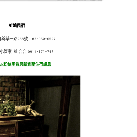
蛙塘民宿
草一路258號 03-950-6527
管家 蛙哈哈 0911-171-748
book粉絲團看最新宜蘭住宿訊息