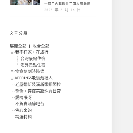
一個月內我就住了兩次有夠愛
2026 年 5 月 14 日
文章分類
展開全部
|
收合全部
我不在家，在旅行
台灣景點住宿
海外景點住宿
食食刻刻時時樂
WEDDINGS老編婚禮人
老屋翻新裝潢新家細節控
懶惰OL穿搭美妝珠寶日常
愛唷喂呀
不負責酒醉吧台
佛心來的
精選特輯