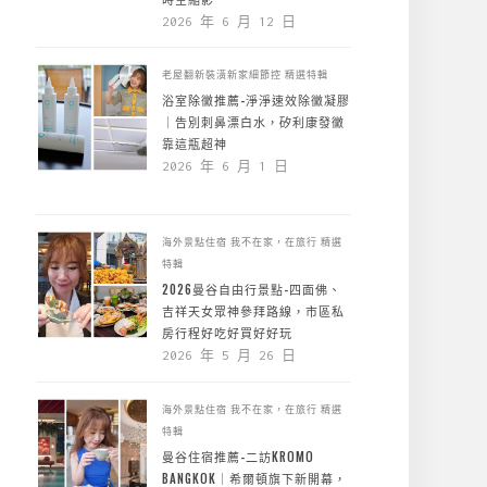
2026 年 6 月 12 日
老屋翻新裝潢新家細節控
精選特輯
浴室除黴推薦-淨淨速效除黴凝膠
｜告別刺鼻漂白水，矽利康發黴
靠這瓶超神
2026 年 6 月 1 日
海外景點住宿
我不在家，在旅行
精選
特輯
2026曼谷自由行景點-四面佛、
吉祥天女眾神參拜路線，市區私
房行程好吃好買好好玩
2026 年 5 月 26 日
海外景點住宿
我不在家，在旅行
精選
特輯
曼谷住宿推薦-二訪KROMO
BANGKOK｜希爾頓旗下新開幕，