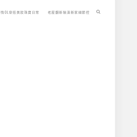
懶惰OL穿搭美妝珠寶日常
老屋翻新裝潢新家細節控