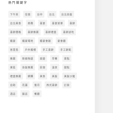
熱門關鍵字
下午茶
住宿
台中
台北
台北染髮
台北美食
商務
喜宴
喜宴菜單
喜餅
喜餅價格
喜餅推薦
喜餅禮盒
喜餅試吃
婚宴
婚宴場地
婚宴會館
宴會廳
峇里島
戶外婚禮
手工喜餅
手工餅乾
推薦
新娘物語
旅遊
早餐
景點
東區
染髮推薦
民宿
溫泉
甜點
禮盒推薦
網購
美食
美髮
美髮沙龍
自助
花蓮
蜜月
西式喜餅
訂房
酒店
飯店
餐廳