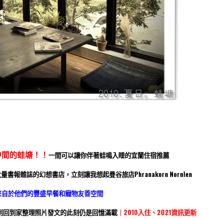
er
legram
中間的蛙塘！！
一間可以讓你伴著蛙鳴入睡的宜蘭住宿推薦
大量書報雜誌的幻想書店，立刻讓我想起曼谷旅店
Phranakorn Nornlen
來自於他們的豐盛早餐和寵物友善空間
到回到家整理照片發文的此刻仍是回憶滿載
｜2010入住、2021資訊更新