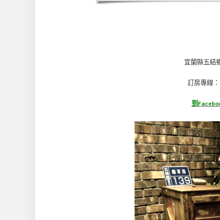
宜蘭縣五結鄉錦
訂房專線：小
到Face