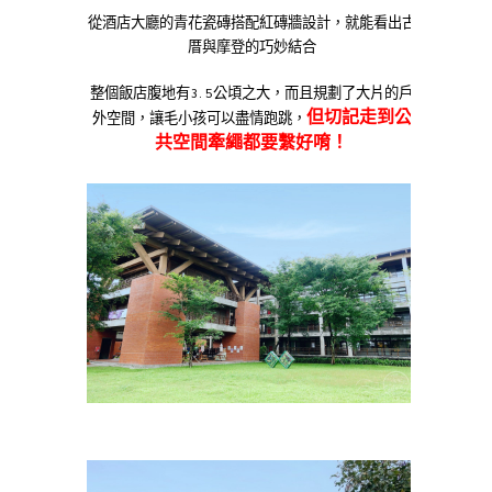
從酒店大廳的青花瓷磚搭配紅磚牆設計，就能看出古
厝與摩登的巧妙結合
整個飯店腹地有3.5公頃之大，而且規劃了大片的戶
但切記走到公
外空間，讓毛小孩可以盡情跑跳，
共空間牽繩都要繫好唷！