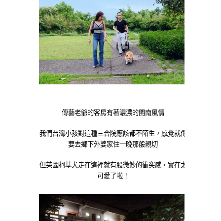
傳藝老爺的客房有著濃濃的閩南風情
我們台灣小孩對這種三合院應該都不陌生，感覺就像
要去鄉下外婆家住一晚那般親切
但英國柯基犬走在這裡就有股微妙的衝突感，實在太
可愛了啦！