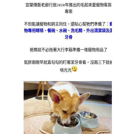
宜蘭傳藝老爺行旅2020年推出的毛起來愛寵物客房
專案
不但能讓寵物和飼主同住，還貼心幫牠們準備了：
寵
物專用睡毯、餐碗、水碗、洗毛精、外出清潔袋及潔
牙骨
爸媽就不必拖著大行李箱準備一堆寵物用品了
氣胖兩眼早就直勾勾的盯著潔牙骨看，沒兩三下就被
啃光光