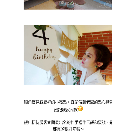
眼角瞥見客廳裡的小亮點，宜蘭傳藝老爺的點心籃竟
然跟我家同款
飯店招待房客宜蘭最出名的伴手禮牛舌餅和蜜餞，是
都真的很好吃呢～