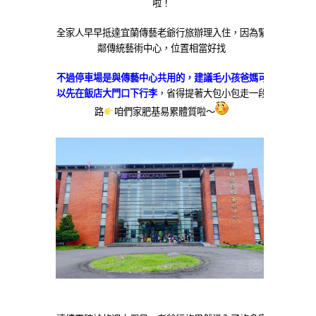
啦！
全家人早早抵達宜蘭傳藝老爺行旅辦理入住，因為緊
鄰傳統藝術中心，位置相當好找
不過停車場是與傳藝中心共用的，建議毛小孩爸媽可
以先在飯店大門口下行李
，省得提著大包小包走一段
路
咱們家肥基易累體質啦～