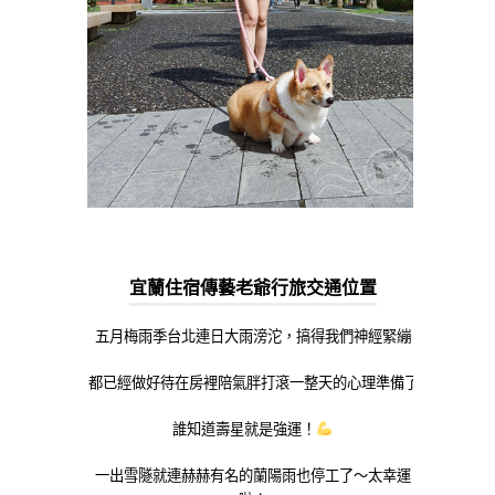
宜蘭住宿傳藝老爺行旅交通位置
五月梅雨季台北連日大雨滂沱，搞得我們神經緊繃
都已經做好待在房裡陪氣胖打滾一整天的心理準備了
誰知道壽星就是強運！
一出雪隧就連赫赫有名的蘭陽雨也停工了～太幸運