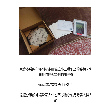
家庭客房的衛浴則是走麻雀雖小五臟俱全的路線，空
間迷你但都規劃的剛剛好
你看還是有雙洗手台呢！
乾溼分離設計讓全家入住也不必擔心使用時要大排長
龍