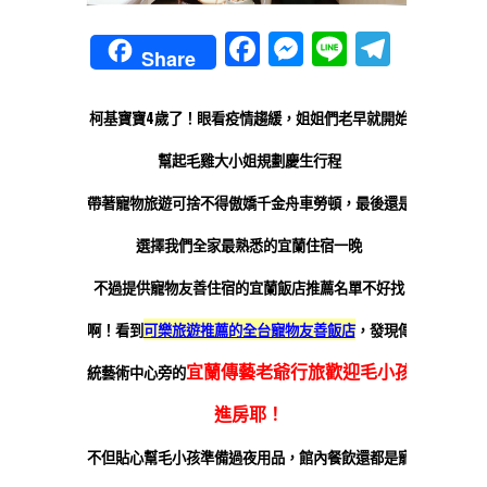
Facebook
Messenger
Line
Teleg
Share
柯基寶寶4歲了！眼看疫情趨緩，姐姐們老早就開始
幫起毛雞大小姐規劃慶生行程
帶著寵物旅遊可捨不得傲嬌千金舟車勞頓，最後還是
選擇我們全家最熟悉的宜蘭住宿一晚
不過提供寵物友善住宿的宜蘭飯店推薦名單不好找
啊！看到
可樂旅遊推薦的全台寵物友善飯店
，發現傳
宜蘭傳藝老爺行旅歡迎毛小孩
統藝術中心旁的
進房耶！
不但貼心幫毛小孩準備過夜用品，館內餐飲還都是寵