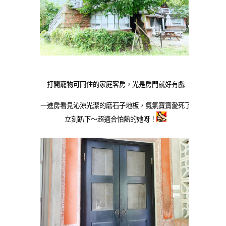
打開寵物可同住的家庭客房，光是房門就好有戲
一進房看見沁涼光潔的磨石子地板，氣氣寶寶愛死了
立刻趴下～超適合怕熱的她呀！