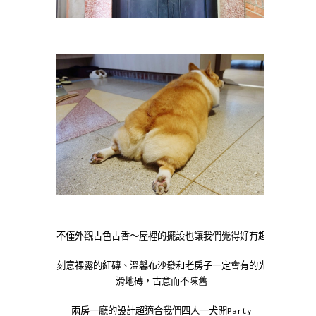
不僅外觀古色古香～屋裡的擺設也讓我們覺得好有趣
刻意裸露的紅磚、溫馨布沙發和老房子一定會有的光
滑地磚，古意而不陳舊
兩房一廳的設計超適合我們四人一犬開Party