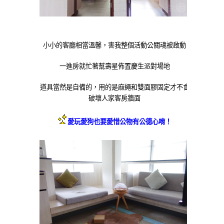
小小的客廳相當溫馨，害我整個活動公關魂被啟動
一進房就忙著幫壽星佈置慶生派對場地
道具當然是自備的，用的是麻繩和雙面膠固定才不會
破壞人家客房牆面
愛玩愛狗也要愛惜公物有公德心唷！