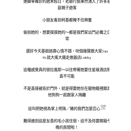
連續零確診的週末假日，老爺行旅果然湧入了許多家
庭親子遊客
小朋友看到柯基都掩不住興奮
偷拍她的、想要摸摸她的～都是我們家出門必備之日
常
還好今天基姐過壽心情不錯，吠個幾聲跟大家Say
Hi就大搖大擺走進飯店Lobby
這種感覺真的很拉風耶～以往帶著她要住星級酒店簡
直不可能
不是直接被拒於門外，就是得要她住在寵物籠裡跟其
他狗狗一起跟家人隔離
這叫把她視為掌上明珠／豬的我們怎麼忍心
難得遇到這麼友善的毛小孩住宿，迫不及待要開箱今
晚的房間啦！