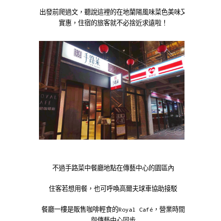
出發前爬過文，聽說這裡的在地蘭陽風味菜色美味又
實惠，住宿的旅客就不必捨近求遠啦！
不過手路菜中餐廳地點在傳藝中心的園區內
住客若想用餐，也可呼喚高爾夫球車協助接駁
餐廳一樓是販售咖啡輕食的Royal Café，營業時間
與傳藝中心同步