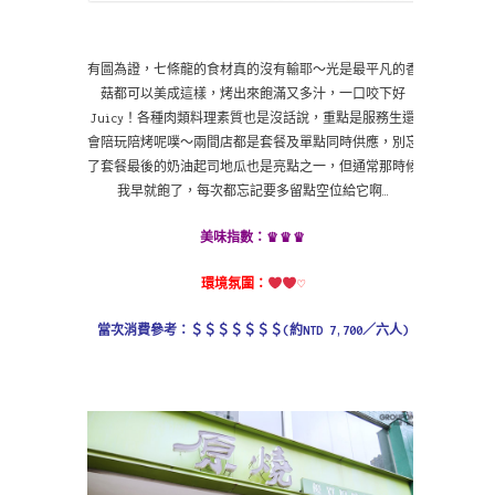
有圖為證，七條龍的食材真的沒有輸耶～光是最平凡的香
菇都可以美成這樣，烤出來飽滿又多汁，一口咬下好
Juicy！各種肉類料理素質也是沒話說，重點是服務生還
會陪玩陪烤呢噗～兩間店都是套餐及單點同時供應，別忘
了套餐最後的奶油起司地瓜也是亮點之一，但通常那時候
我早就飽了，每次都忘記要多留點空位給它啊…
♛
♛♛
美味指數：
環境氛圍：
♡
當次消費參考：＄
＄
＄
＄
＄
＄
＄(約NTD 7,700／六人)