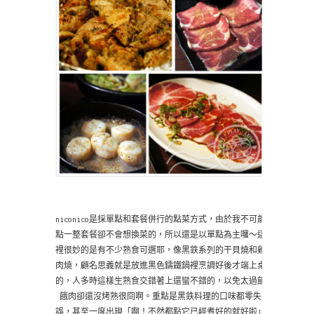
niconico是採單點和套餐併行的點菜方式，由於我不可能
點一整套餐卻不會想換菜的，所以還是以單點為主囉～這
裡很妙的是有不少熟食可選耶，像黑鉄系列的干貝燒和雞
肉燒，顧名思義就是放進黑色鑄鐵鍋裡烹調好後才端上桌
的，人多時這樣生熟食交錯著上還蠻不錯的，以免太過飢
餓肉卻還沒烤熟很冏啊。重點是黑鉄料理的口味都零失
誤，甚至一度出現「啊！不然都點它已經煮好的就好啦」