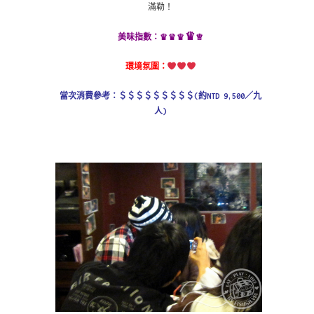
滿勒！
♛
♛
♛♛
♕
美味指數：
環境氛圍：
當次消費參考：＄
＄＄
＄
＄＄
＄
＄
＄(約NTD 9,500／九
人)