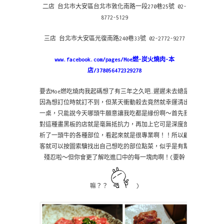
二店 台北市大安區台北市敦化南路一段270巷25號 02-
8772-5129
三店 台北市大安區光復南路240巷33號 02-2772-9277
www.facebook.com/pages/Moe燃-炭火燒肉-本
店/378056472329278
要去Moe燃吃燒肉我起碼想了有三年之久吧…遲遲未去總是
因為想訂位時就訂不到，但某天衝動殺去竟然就幸運清出
一桌，只能說今天哪頭牛願意讓我吃都是緣份啊～首先我
對這種畫黑板的店就是毫無抵抗力，再加上它可是深度剖
析了一頭牛的各種部位，看起來就是很專業啊！！所以顧
客就可以按圖索驥找出自己想吃的部位點菜，似乎是有點
殘忍啦～但你會更了解吃進口中的每一塊肉啊！(要幹
嘛？？
)