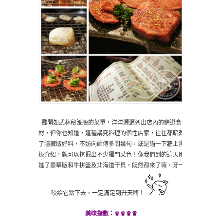
攤開如武林秘笈般的菜單，洋洋灑灑列出店內的精選食
材，但你也知道，這種講究料理的個性店家，往往都暗藏
了隱藏版好料，不妨向師傅多問幾句，或是瞄一下牆上黑
板介紹，就可以挖掘出不少獨門菜色！像我們到的這天剛
進了豪華版和牛拼盤及北海道干貝，既然都來了嘛，牙一
咬給它點下去，一定滿足到升天啊！
♛
♛♛♛
美味指數：