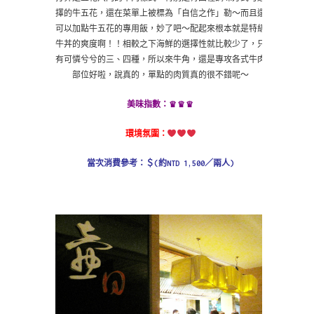
擇的牛五花，還在菜單上被標為「自信之作」勒～而且還
可以加點牛五花的專用飯，妙了吧～配起來根本就是特級
牛丼的爽度啊！！相較之下海鮮的選擇性就比較少了，只
有可憐兮兮的三、四種，所以來牛角，還是專攻各式牛肉
部位好啦，說真的，單點的肉質真的很不錯呢～
♛
♛♛
美味指數：
環境氛圍：
當次消費參考：＄(約NTD 1,500／兩人)