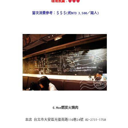
環境氛圍：
當次消費參考：＄＄＄(約NTD 3,500／兩人)
6.Moe燃炭火燒肉
本店 台北市大安區光復南路116巷24號 02-2731-1750