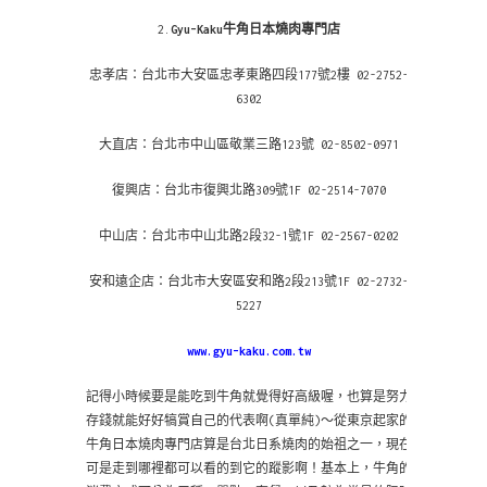
2.
Gyu-Kaku牛角日本燒肉專門店
忠孝店：台北市大安區忠孝東路四段177號2樓 02-2752-
6302
大直店：台北市中山區敬業三路123號 02-8502-0971
復興店：台北市復興北路309號1F 02-2514-7070
中山店：台北市中山北路2段32-1號1F 02-2567-0202
安和遠企店：台北市大安區安和路2段213號1F 02-2732-
5227
www.gyu-kaku.com.tw
記得小時候要是能吃到牛角就覺得好高級喔，也算是努力
存錢就能好好犒賞自己的代表啊(真單純)～從東京起家的
牛角日本燒肉專門店算是台北日系燒肉的始祖之一，現在
可是走到哪裡都可以看的到它的蹤影啊！基本上，牛角的