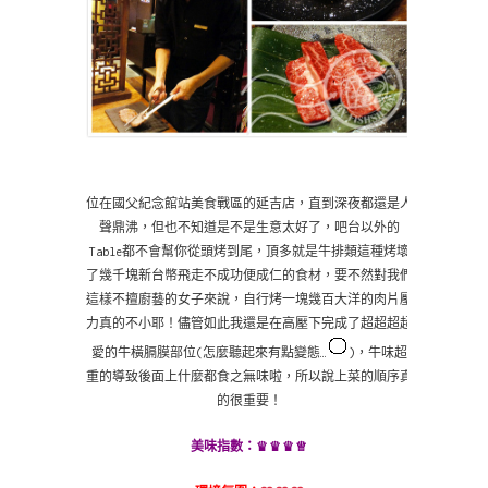
位在國父紀念館站美食戰區的延吉店，直到深夜都還是人
聲鼎沸，但也不知道是不是生意太好了，吧台以外的
Table都不會幫你從頭烤到尾，頂多就是牛排類這種烤壞
了幾千塊新台幣飛走不成功便成仁的食材，要不然對我們
這樣不擅廚藝的女子來說，自行烤一塊幾百大洋的肉片壓
力真的不小耶！儘管如此我還是在高壓下完成了超超超超
愛的牛橫膈膜部位(怎麼聽起來有點變態…
)，牛味超
重的導致後面上什麼都食之無味啦，所以說上菜的順序真
的很重要！
♛
♛♛♕
美味指數：