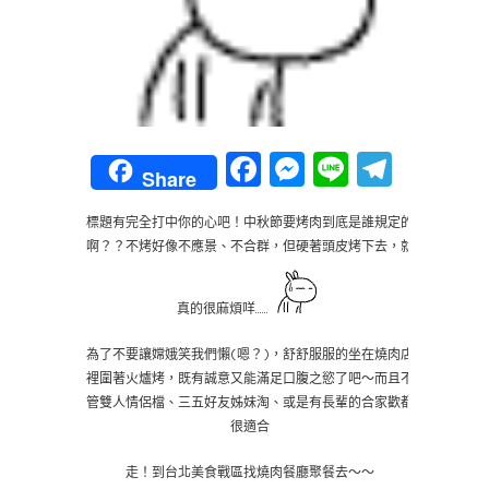
Facebook
Messenger
Line
Teleg
Share
標題有完全打中你的心吧！中秋節要烤肉到底是誰規定的
啊？？不烤好像不應景、不合群，但硬著頭皮烤下去，就
真的很麻煩咩……
為了不要讓嫦娥笑我們懶(嗯？)，舒舒服服的坐在燒肉店
裡圍著火爐烤，既有誠意又能滿足口腹之慾了吧～而且不
管雙人情侶檔、三五好友姊妹淘、或是有長輩的合家歡都
很適合
走！到台北美食戰區找燒肉餐廳聚餐去～～