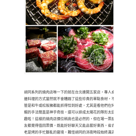
胡同系列的燒肉店咻一下的就在台北連開五家店，專人桌
邊料理的方式當然就不會糟蹋了這些珍貴的單點食材，不
管是和牛或松阪豬都能抓得恰到好處，尤其是看他們在烤
蝦的手法簡直是神乎奇技，還可以排成太陽花的隊形太逗
趣啦！這樣的燒肉店價位稍高也是必然的，但在場一票朋
友都覺得值回票價，既能好好聊天又能品嘗好東西，省去
老是烤的手忙腳亂的窘境，難怪胡同的消夜時段始終滿滿