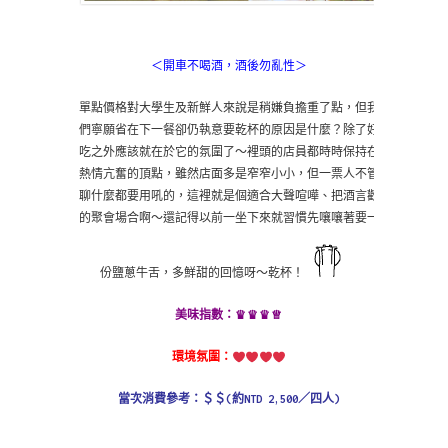
＜開車不喝酒，酒後勿亂性＞
單點價格對大學生及新鮮人來說是稍嫌負擔重了點，但我
們寧願省在下一餐卻仍執意要乾杯的原因是什麼？除了好
吃之外應該就在於它的氛圍了～裡頭的店員都時時保持在
熱情亢奮的頂點，雖然店面多是窄窄小小，但一票人不管
聊什麼都要用吼的，這裡就是個適合大聲喧嘩、把酒言歡
的聚會場合啊～還記得以前一坐下來就習慣先嚷嚷著要一
份鹽蔥牛舌，多鮮甜的回憶呀～乾杯！
♛
♛♛♕
美味指數：
環境氛圍：
當次消費參考：＄＄(約NTD 2,500／四人)