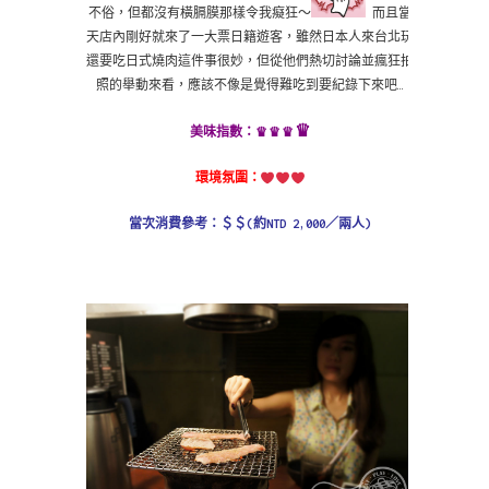
不俗，但都沒有橫膈膜那樣令我癡狂～
而且當
天店內剛好就來了一大票日籍遊客，雖然日本人來台北玩
還要吃日式燒肉這件事很妙，但從他們熱切討論並瘋狂拍
照的舉動來看，應該不像是覺得難吃到要紀錄下來吧…
♛
♛
♛♛
美味指數：
環境氛圍：
當次消費參考：＄
＄
(約NTD 2,000／兩人)