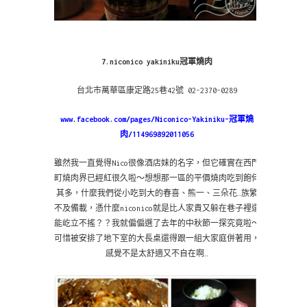
7.niconico yakiniku冠軍燒肉
台北市萬華區康定路25巷42號 02-2370-0289
www.facebook.com/pages/Niconico-Yakiniku-冠軍燒
肉/114969892011056
雖然我一直覺得Nico很像酒店妹的名字，但它確實在西門
町燒肉界已經紅很久啦～想想那一區的平價燒肉吃到飽何
其多，什麼我們從小吃到大的春喜、熊一、三朵花…族繁
不及備載，憑什麼niconico就是比人家貴又躲在巷子裡還
能屹立不搖？？我就偏偏選了去年的中秋節一探究竟啦～
可惜被安排了地下室的大長桌還得跟一組大家庭併著用，
感覺不是太舒適又不自在啊…