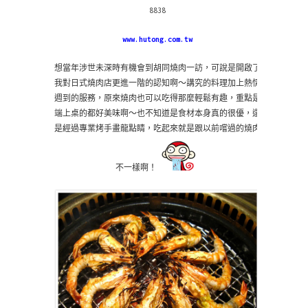
8838
www.hutong.com.tw
想當年涉世未深時有機會到胡同燒肉一訪，可說是開啟了
我對日式燒肉店更進一階的認知啊～講究的料理加上熱情
週到的服務，原來燒肉也可以吃得那麼輕鬆有趣，重點是
端上桌的都好美味啊～也不知道是食材本身真的很優，還
是經過專業烤手畫龍點睛，吃起來就是跟以前嚐過的燒肉
不一樣啊！