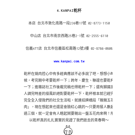
4.KANPAI乾杯
本店 台北市敦化南路一段236巷17號 02-8773-1150
中山店 台北市南京西路25巷2-1號 02-2555-6110
信義ATT店 台北市信義區松壽路12號3樓 02-8786-0808
www.kanpai.com.tw
乾杯在燒肉控心中有多經典應該不必多說了吧，想想小時
候，考完期中考要乾杯一下；跨年、慶生、聯誼也要乾杯
一下；進雜誌社工作後截完稿也得乾杯一下；還有歸國友
人調完時差的接風趴絕對要乾杯一下，乾杯根本就已經完
完全全入侵我們的社交生活啦，就連招牌橋段「親親五花
肉」，現在想起來也還是會臉紅心跳的～只要用餐人數超
過三個，就一定會有人瞎起鬨要親出一盤五花肉來啊！所
以乾杯真的扎扎實實的見證了我們逝去的青春啊～