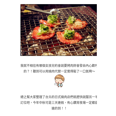
我就不相信有哪個女孩兒約會說要烤肉妳會發自內心歡呼
的？！聽到可以用燒肉代替一定覺得鬆了一口氣啊～
總之幫大家整理了台北的日式燒肉店們就趕快說服另一半
訂位吧，今年中秋可是三天連假，有心鑽宵夜場一定都還
搶的到！！