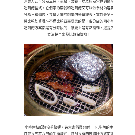
消費方式可分為三種，單點、套餐、以及較為常見的限時
吃到飽型式，它們家的套餐和吃到飽又可以依食材內容再
分為三種價位，食量大懶的想或怕帳單爆表，當然是第三
種比較划算囉～不過比較匪夷所思的是，各分店的兩小時
吃到飽方案都是有分時段的，感覺上是有點複雜，還是先
查清楚再出發比較保險唷！
小時候拍照好沒重點喔，請大家稍微忍耐一下…牛角的主
打算是五花八門的牛肉樣式，特別是有四種調味方式可選