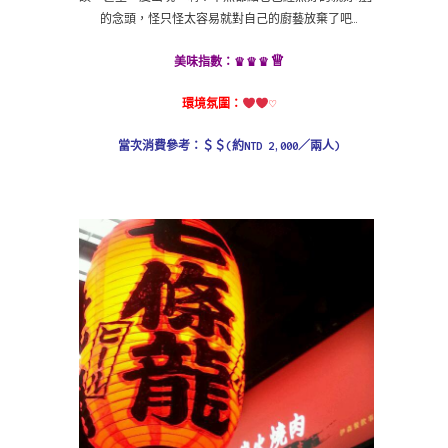
的念頭，怪只怪太容易就對自己的廚藝放棄了吧…
♕
♛
♛♛
美味指數：
環境氛圍：
♡
當次消費參考：＄
＄
(約NTD 2,000／兩人)