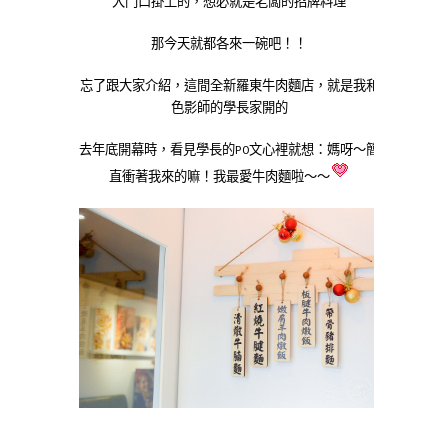
大門口掛上的，想必就是老闆的招牌料理
那今天就都各來一碗吧！！
忘了跟大家介紹，這間全新羅東牛肉麵店，就是我和
色影師的學長家開的
去年底開幕時，看見學長的PO文心裡就想：媽呀～簡
直衝著我來的嘛！我最愛牛肉麵啦～～