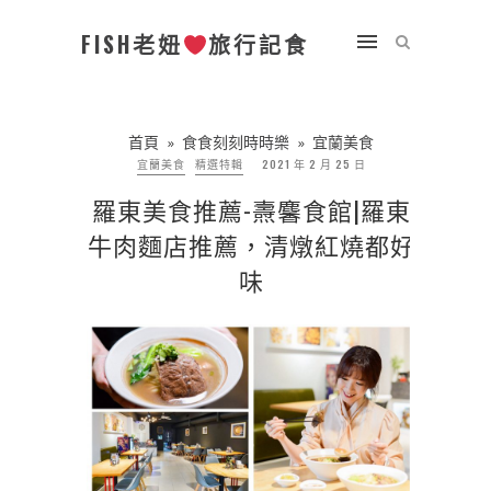
FISH老妞
旅行記食
首頁
»
食食刻刻時時樂
»
宜蘭美食
宜蘭美食
精選特輯
2021 年 2 月 25 日
羅東美食推薦-燾麘食館|羅東
牛肉麵店推薦，清燉紅燒都好
味