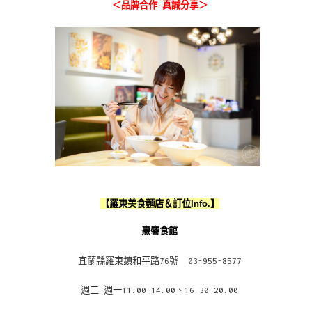
＜品牌合作·真誠分享＞
【羅東美食麵店＆訂位Info.】
燾麘食館
宜蘭縣羅東鎮和平路76號 03-955-8577
週三-週一11:00-14:00、16:30-20:00