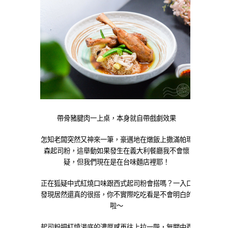
帶骨豬腱肉一上桌，本身就自帶戲劇效果
怎知老闆突然又神來一筆，豪邁地在燉飯上撒滿帕瑪
森起司粉，這舉動如果發生在義大利餐廳我不會懷
疑，但我們現在是在台味麵店裡耶！
正在狐疑中式紅燒口味跟西式起司粉會搭嗎？一入口
發現居然還真的很搭，你不實際吃吃看是不會明白的
啦～
起司粉把紅燒湯底的濃厚感再往上拉一階，無關中西