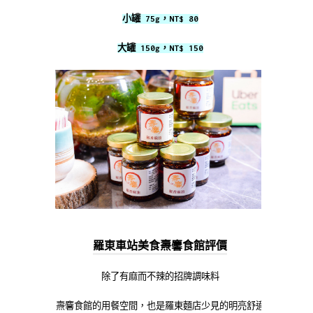
小罐 75g，NT$ 80
大罐 150g，NT$ 150
羅東車站美食燾麘食館評價
除了有麻而不辣的招牌調味料
燾麘食館的用餐空間，也是羅東麵店少見的明亮舒適