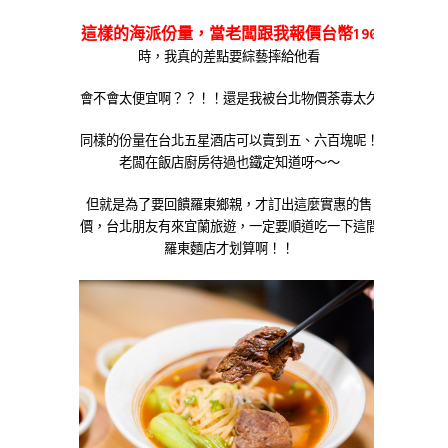
這樣的海派份量，當老闆跟我報價台幣190
時，我真的差點要綜藝摔給他看
會不會太便宜啊？？！！還是我被台北物價荼毒太久
同樣的份量在台北五星酒店可以賣到五、六百塊呢！
老闆在飯店廚房待過也鐵定知道呀～～
但就是為了要回饋羅東鄉親，才訂出這麼實惠的售
價，台北朋友有來宜蘭旅遊，一定要順道吃一下這間
羅東麵店才划算啊！！