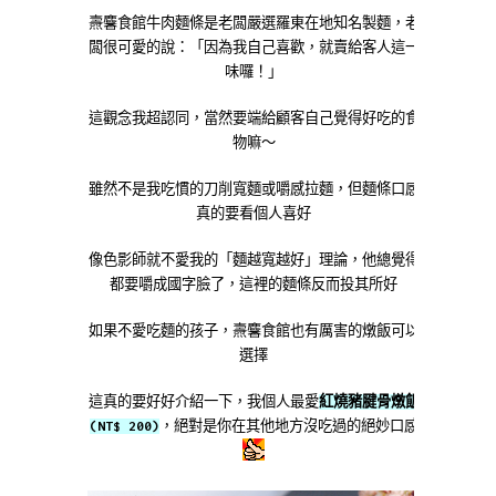
燾麘食館牛肉麵條是老闆嚴選羅東在地知名製麵，老
闆很可愛的說：「因為我自己喜歡，就賣給客人這一
味囉！」
這觀念我超認同，當然要端給顧客自己覺得好吃的食
物嘛～
雖然不是我吃慣的刀削寬麵或嚼感拉麵，但麵條口感
真的要看個人喜好
像色影師就不愛我的「麵越寬越好」理論，他總覺得
都要嚼成國字臉了，這裡的麵條反而投其所好
如果不愛吃麵的孩子，燾麘食館也有厲害的燉飯可以
選擇
這真的要好好介紹一下，我個人最愛
紅燒豬腱骨燉飯
(NT$ 200)
，絕對是你在其他地方沒吃過的絕妙口感