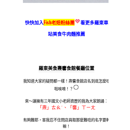
快快加入
Fish老妞粉絲團
看更多羅東車
站美食牛肉麵推薦
羅東美食燾麘食館餐廳位置
我知道大家的疑問都一樣！
燾麘食館店名到底怎麼唸
啦唉唷！？
來～讓擁有三年國文小老師資歷的我為大家朗誦：
「燾」ㄊㄠˊ、「麘」ㄒㄧㄤ
有夠難耶，害我忍不住問店員取那麼難唸的名字要幹
嘛！