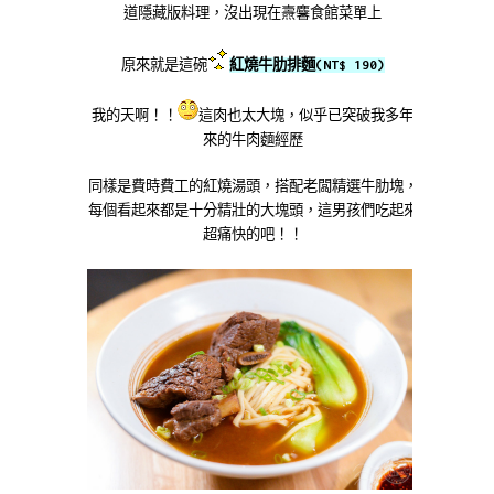
道隱藏版料理，沒出現在燾麘食館菜單上
原來就是這碗
紅燒牛肋排麵(NT$ 190)
我的天啊！！
這肉也太大塊，似乎已突破我多年
來的牛肉麵經歷
同樣是費時費工的紅燒湯頭，搭配老闆精選牛肋塊，
每個看起來都是十分精壯的大塊頭，這男孩們吃起來
超痛快的吧！！