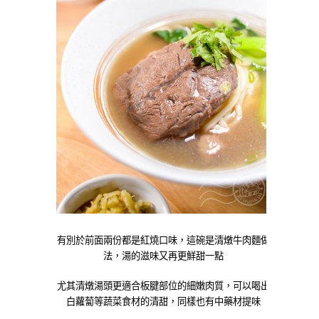
有別於前面兩份都是紅燒口味，這碗是清燉牛肉麵做
法，湯的滋味又再更鮮甜一點
尤其清燉湯頭更適合板腱部位的細嫩肉質，可以喝出
白蘿蔔等蔬菜食材的清甜，同樣也有中藥材提味