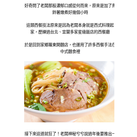
好奇問了老闆那股濃郁口感從何而來，原來是加了馬
鈴薯燉煮好幾個小時
這類西餐技法原來是因為老闆本身就是西式料理起
家，歷練過台北、宜蘭多家星級飯店的西餐廳
於是回到家鄉羅東開麵店，也運用了許多西餐手法在
中式麵食裡
接下來這道就狂了！老闆神秘兮兮說過年後要推出一