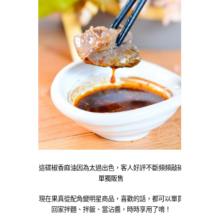
這碟椒香麻油因為太過出色，客人好評不斷頻頻敲碗
單獨販售
現在果真從配角變明星商品，喜歡的話，都可以單買
回家拌麵、拌飯、當沾醬，時時享用了唷！