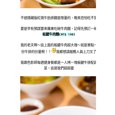
不過隱藏版紅燒牛肋排麵是限量的，晚來恐怕吃不到
要是早有預謀要來羅東吃碗牛肉麵，記得先預訂一碗
板腱牛肉麵(NT$ 190)
我的老天啊～這上面的板腱牛肉超大塊～就是單點一
份牛排的份量啊！！
我都想請服務人員上刀叉了
我跟色影師每週健身餐都是一人烤一塊板腱牛排配蔬
菜，這道我們超超愛