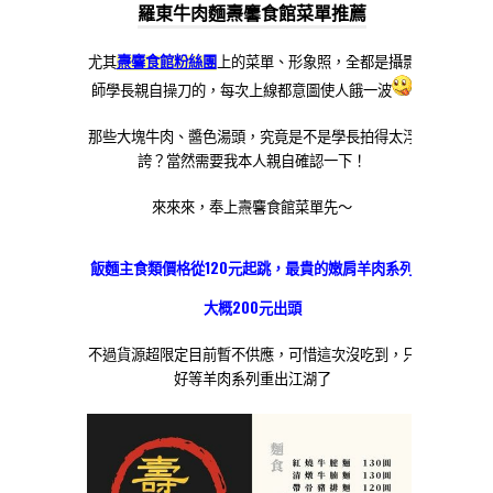
羅東牛肉麵燾麘食館菜單推薦
尤其
燾麘食館粉絲團
上的菜單、形象照，全都是攝影
師學長親自操刀的，每次上線都意圖使人餓一波
那些大塊牛肉、醬色湯頭，究竟是不是學長拍得太浮
誇？當然需要我本人親自確認一下！
來來來，奉上燾麘食館菜單先～
飯麵主食類價格從120元起跳，最貴的嫩肩羊肉系列
大概200元出頭
不過貨源超限定目前暫不供應，可惜這次沒吃到，只
好等羊肉系列重出江湖了