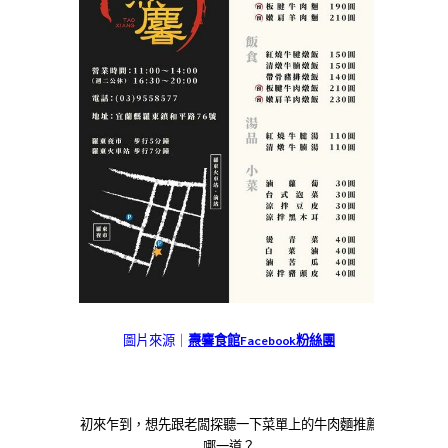
圖片來源｜
燾麘食館Facebook粉絲團
初來乍到，想先跟老闆探聽一下菜單上的牛肉麵推薦
哪一道？