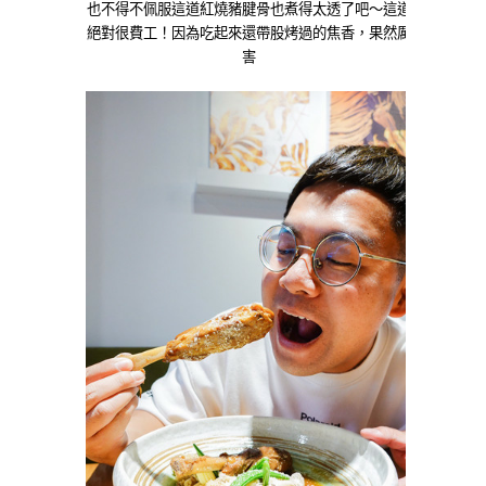
也不得不佩服這道紅燒豬腱骨也煮得太透了吧～這道
絕對很費工！因為吃起來還帶股烤過的焦香，果然厲
害