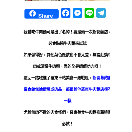
Facebook
Messenger
Line
Teleg
Share
我愛吃牛肉麵可是出了名的！要是頭一次新訪麵店，
必會點碗牛肉麵來試試
如果做得好，其他菜色應該也不會太差，無論紅燒牛
肉或清燉牛肉麵，靠的全是師傅功力呀！
這回一路吃進了羅東車站美食一級戰區，
新開幕的燾
麘食館無論環境或肉品，都跟其他羅東牛肉麵店很不
一樣
尤其無肉不歡的肉食怪們，羅東美食牛肉麵推薦這家
必試！