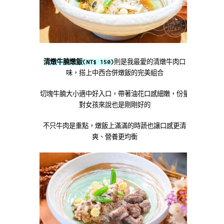
清燉牛腩燉飯(NT$ 150)
則是我最愛的清燉牛肉口
味，搭上中西合併燉飯的完美組合
切塊牛腩大小適中好入口，帶著油花口感細嫩，份量
對女孩來說也是剛剛好的
不只牛肉是重點，燉飯上滿滿的時蔬也讓口感更清
爽、營養更均衡