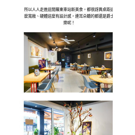
所以人人走進這間羅東車站新美食，都很訝異桌距這
麼寬敞、硬體這麼有設計感，連耳朵聽的都還是爵士
樂呢！