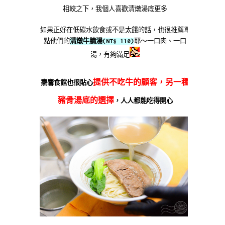
相較之下，我個人喜歡清燉湯底更多
如果正好在低碳水飲食或不是太餓的話，也很推薦單
點他們的
清燉牛腩湯(NT$ 110)
耶～一口肉、一口
湯，有夠滿足
提供不吃牛的顧客，另一種
燾麘食館也很貼心
豬骨湯底的選擇
，人人都能吃得開心