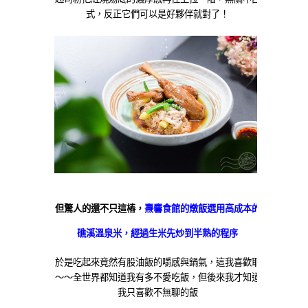
式，反正它們可以是好夥伴就對了！
但驚人的還不只這樁，
燾麘食館的燉飯選用高成本的
礁溪溫泉米，經過生米先炒到半熟的程序
於是吃起來竟然有股油飯的嚼感與鍋氣，這我喜歡耶
～～全世界都知道我有多不愛吃飯，但後來我才知道
我只喜歡不無聊的飯