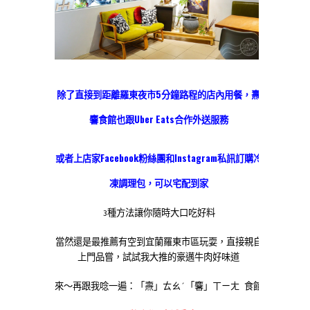
除了直接到距離羅東夜市5分鐘路程的店內用餐，燾
麘食館也跟Uber Eats合作外送服務
或者上店家Facebook粉絲團和Instagram私訊訂購冷
凍調理包，可以宅配到家
3種方法讓你隨時大口吃好料
當然還是最推薦有空到宜蘭羅東市區玩耍，直接親自
上門品嘗，試試我大推的豪邁牛肉好味道
來～再跟我唸一遍：「燾」ㄊㄠˊ「麘」ㄒㄧㄤ 食館