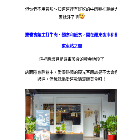
但你們不用管啦～知道這裡有好吃的牛肉麵推薦給大
家就好了唄
燾麘食館主打牛肉、麵食和飯食，開在羅東夜市和羅
東車站之間
這裡應該算是羅東美食的黃金地段了
店面隱身靜巷中，愛湊熱鬧的觀光客應該是不太會經
過這，但我就偏愛這款隱藏版美食呀！