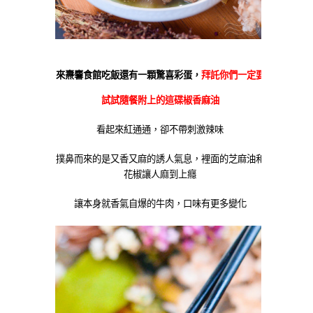
來燾麘食館吃飯還有一顆驚喜彩蛋，
拜託你們一定要
試試隨餐附上的這碟椒香麻油
看起來紅通通，卻不帶刺激辣味
撲鼻而來的是又香又麻的誘人氣息，裡面的芝麻油和
花椒讓人麻到上癮
讓本身就香氣自爆的牛肉，口味有更多變化