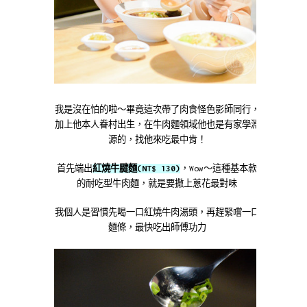
我是沒在怕的啦～畢竟這次帶了肉食怪色影師同行，
加上他本人眷村出生，在牛肉麵領域他也是有家學淵
源的，找他來吃最中肯！
首先端出
紅燒牛腱麵(NT$ 130)
，Wow～這種基本款
的耐吃型牛肉麵，就是要撒上蔥花最對味
我個人是習慣先喝一口紅燒牛肉湯頭，再趕緊嚐一口
麵條，最快吃出師傅功力