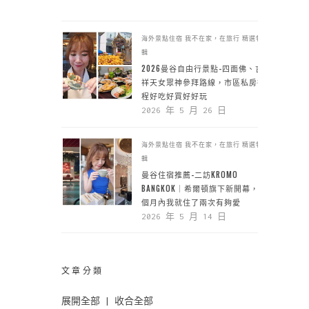
海外景點住宿
我不在家，在旅行
精選特
輯
2026曼谷自由行景點-四面佛、吉
祥天女眾神參拜路線，市區私房行
程好吃好買好好玩
2026 年 5 月 26 日
海外景點住宿
我不在家，在旅行
精選特
輯
曼谷住宿推薦-二訪KROMO
BANGKOK｜希爾頓旗下新開幕，一
個月內我就住了兩次有夠愛
2026 年 5 月 14 日
文章分類
展開全部
|
收合全部