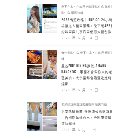
我不在家，在旅行
台灣景點住宿
海外景
點住宿
精選特輯
2026出遊攻略｜LINE GO 24小時機
場接送＆租車服務，免下載APP預
約叫車與共享汽車優惠大禮包教學
2026 年 6 月 14 日
海外景點住宿
我不在家，在旅行
精選特
輯
曼谷FINE DINING推薦-THARN
BANGKOK｜跟團不會帶你來的老城
區美食，大食量都會飽還吃進時空
縮影
2026 年 6 月 12 日
老屋翻新裝潢新家細節控
精選特輯
浴室除黴推薦-淨淨速效除黴凝膠
｜告別刺鼻漂白水，矽利康發黴靠
這瓶超神
2026 年 6 月 1 日