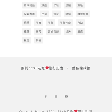
新娘物語
旅遊
早餐
景點
東區
染髮推薦
民宿
溫泉
甜點
禮盒推薦
網購
美食
美髮
美髮沙龍
自助
花蓮
蜜月
西式喜餅
訂房
酒店
飯店
餐廳
關於FISH老妞
旅行記食
‧
隱私權政策
Copyright © 2021 Fish老妞
旅行記食