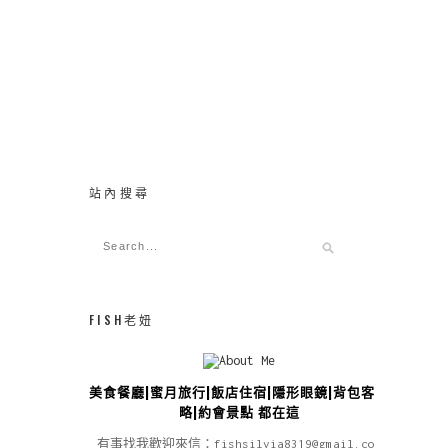
站內搜尋
FISH老妞
美食餐廳|蜜月旅行|飯店住宿|隱形眼鏡|背包客攻
略|約會景點 都在這
有事找我歡迎來信：fishsilvia8319@gmail.com