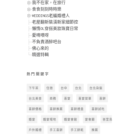
我不在家，在旅行
食食刻刻時時樂
WEDDINGS老編婚禮人
老屋翻新裝潢新家細節控
懶惰OL穿搭美妝珠寶日常
愛唷喂呀
不負責酒醉吧台
佛心來的
精選特輯
熱門關鍵字
下午茶
住宿
台中
台北
台北染髮
台北美食
商務
喜宴
喜宴菜單
喜餅
喜餅價格
喜餅推薦
喜餅禮盒
喜餅試吃
婚宴
婚宴場地
婚宴會館
宴會廳
峇里島
戶外婚禮
手工喜餅
手工餅乾
推薦