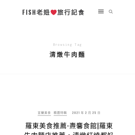
FISH老妞
旅行記食
Browsing Tag
清燉牛肉麵
宜蘭美食
精選特輯
2021 年 2 月 25 日
羅東美食推薦-燾麘食館|羅東
牛肉麵店推薦，清燉紅燒都好