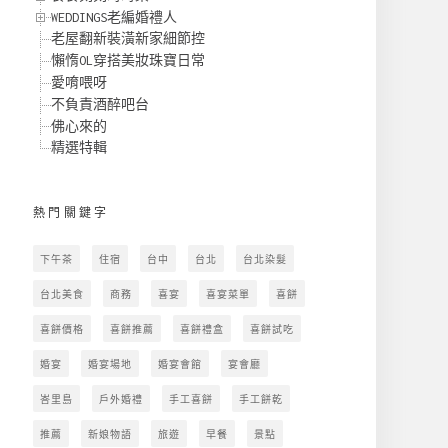
WEDDINGS老編婚禮人
老屋翻新裝潢新家細節控
懶惰OL穿搭美妝珠寶日常
愛唷喂呀
不負責酒醉吧台
佛心來的
精選特輯
熱門關鍵字
下午茶
住宿
台中
台北
台北染髮
台北美食
商務
喜宴
喜宴菜單
喜餅
喜餅價格
喜餅推薦
喜餅禮盒
喜餅試吃
婚宴
婚宴場地
婚宴會館
宴會廳
峇里島
戶外婚禮
手工喜餅
手工餅乾
推薦
新娘物語
旅遊
早餐
景點