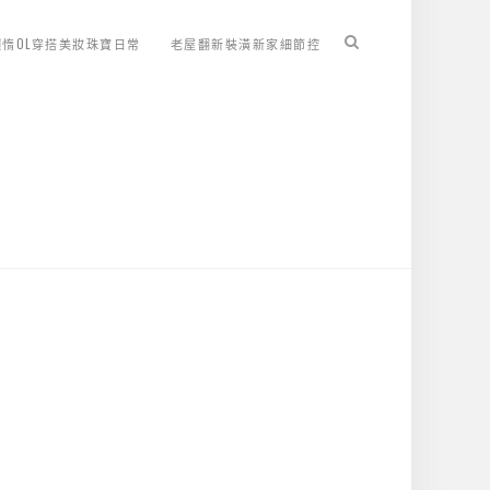
懶惰OL穿搭美妝珠寶日常
老屋翻新裝潢新家細節控