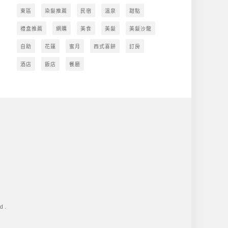
東區
染髮推薦
民宿
溫泉
甜點
禮盒推薦
網購
美食
美髮
美髮沙龍
自助
花蓮
蜜月
西式喜餅
訂房
酒店
飯店
餐廳
d.