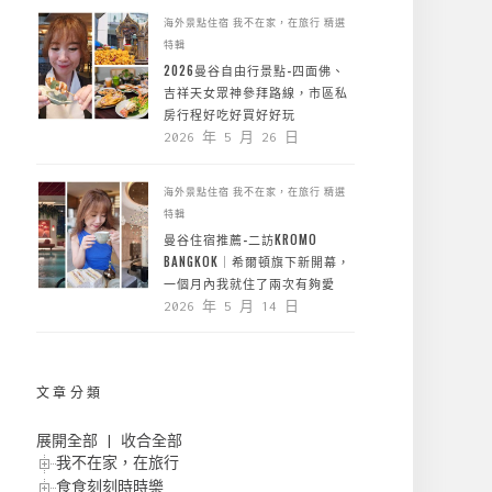
海外景點住宿
我不在家，在旅行
精選
特輯
2026曼谷自由行景點-四面佛、
吉祥天女眾神參拜路線，市區私
房行程好吃好買好好玩
2026 年 5 月 26 日
海外景點住宿
我不在家，在旅行
精選
特輯
曼谷住宿推薦-二訪KROMO
BANGKOK｜希爾頓旗下新開幕，
一個月內我就住了兩次有夠愛
2026 年 5 月 14 日
文章分類
展開全部
|
收合全部
我不在家，在旅行
食食刻刻時時樂