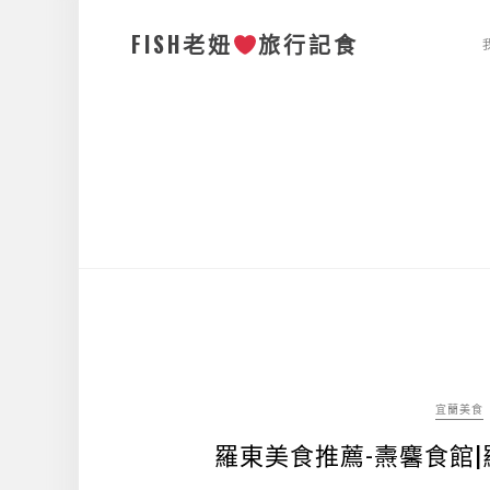
FISH老妞
旅行記食
宜蘭美食
羅東美食推薦-燾麘食館