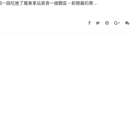
回一路吃進了羅東車站美食一級戰區，新開幕的燾……