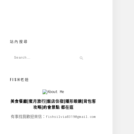
站內搜尋
FISH老妞
美食餐廳|蜜月旅行|飯店住宿|隱形眼鏡|背包客
攻略|約會景點 都在這
有事找我歡迎來信：fishsilvia8319@gmail.com