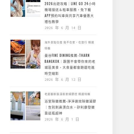
2026出遊攻略｜LINE GO 24小時
機場接送＆租車服務，免下載
APP預約叫車與共享汽車優惠大
禮包教學
2026 年 6 月 14 日
海外景點住宿
我不在家，在旅行
精選
特輯
曼谷FINE DINING推薦-THARN
BANGKOK｜跟團不會帶你來的老
城區美食，大食量都會飽還吃進
時空縮影
2026 年 6 月 12 日
老屋翻新裝潢新家細節控
精選特輯
浴室除黴推薦-淨淨速效除黴凝膠
｜告別刺鼻漂白水，矽利康發黴
靠這瓶超神
2026 年 6 月 1 日