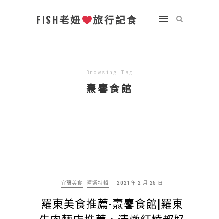
FISH老妞
旅行記食
Browsing Tag
燾麘食館
宜蘭美食
精選特輯
2021 年 2 月 25 日
羅東美食推薦-燾麘食館|羅東
牛肉麵店推薦，清燉紅燒都好