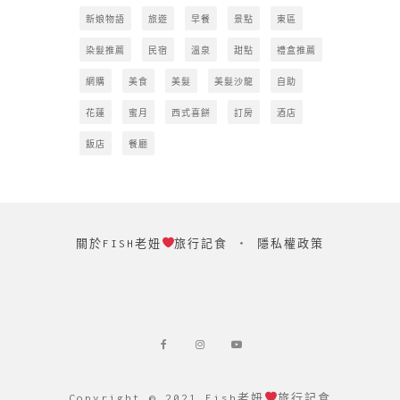
新娘物語
旅遊
早餐
景點
東區
染髮推薦
民宿
溫泉
甜點
禮盒推薦
網購
美食
美髮
美髮沙龍
自助
花蓮
蜜月
西式喜餅
訂房
酒店
飯店
餐廳
關於FISH老妞
旅行記食
‧
隱私權政策
Copyright © 2021 Fish老妞
旅行記食