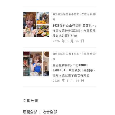
海外景點住宿
我不在家，在旅行
精選特
輯
2026曼谷自由行景點-四面佛、吉
祥天女眾神參拜路線，市區私房行
程好吃好買好好玩
2026 年 5 月 26 日
海外景點住宿
我不在家，在旅行
精選特
輯
曼谷住宿推薦-二訪KROMO
BANGKOK｜希爾頓旗下新開幕，一
個月內我就住了兩次有夠愛
2026 年 5 月 14 日
文章分類
展開全部
|
收合全部