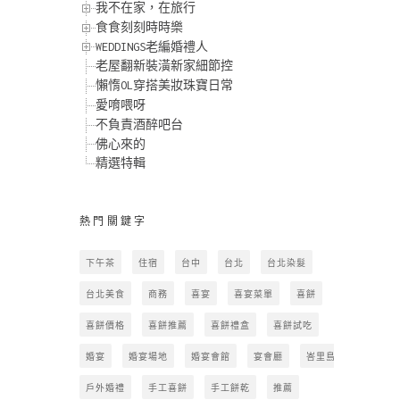
我不在家，在旅行
食食刻刻時時樂
WEDDINGS老編婚禮人
老屋翻新裝潢新家細節控
懶惰OL穿搭美妝珠寶日常
愛唷喂呀
不負責酒醉吧台
佛心來的
精選特輯
熱門關鍵字
下午茶
住宿
台中
台北
台北染髮
台北美食
商務
喜宴
喜宴菜單
喜餅
喜餅價格
喜餅推薦
喜餅禮盒
喜餅試吃
婚宴
婚宴場地
婚宴會館
宴會廳
峇里島
戶外婚禮
手工喜餅
手工餅乾
推薦