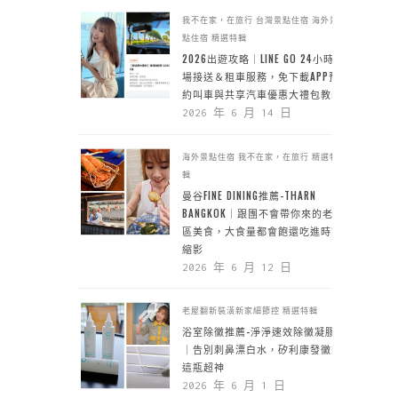
我不在家，在旅行
台灣景點住宿
海外景
點住宿
精選特輯
2026出遊攻略｜LINE GO 24小時機
場接送＆租車服務，免下載APP預
約叫車與共享汽車優惠大禮包教學
2026 年 6 月 14 日
海外景點住宿
我不在家，在旅行
精選特
輯
曼谷FINE DINING推薦-THARN
BANGKOK｜跟團不會帶你來的老城
區美食，大食量都會飽還吃進時空
縮影
2026 年 6 月 12 日
老屋翻新裝潢新家細節控
精選特輯
浴室除黴推薦-淨淨速效除黴凝膠
｜告別刺鼻漂白水，矽利康發黴靠
這瓶超神
2026 年 6 月 1 日