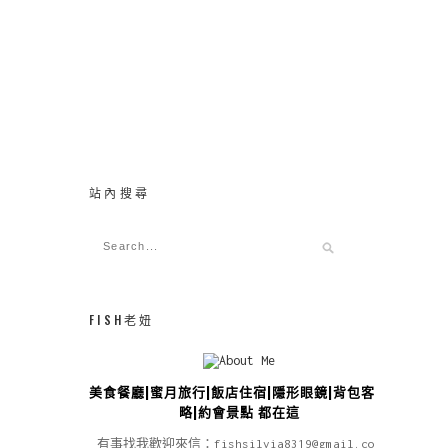
站內搜尋
FISH老妞
美食餐廳|蜜月旅行|飯店住宿|隱形眼鏡|背包客攻
略|約會景點 都在這
有事找我歡迎來信：fishsilvia8319@gmail.com