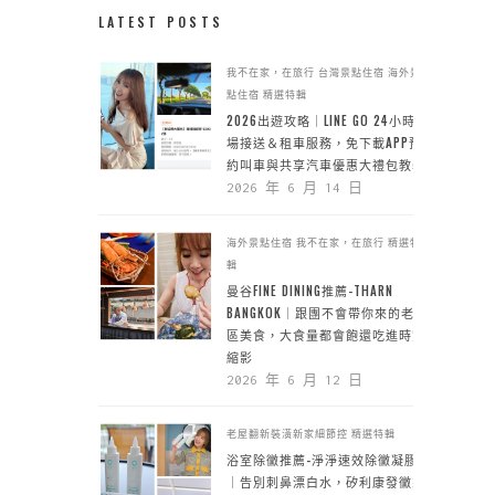
LATEST POSTS
我不在家，在旅行
台灣景點住宿
海外景
點住宿
精選特輯
2026出遊攻略｜LINE GO 24小時機
場接送＆租車服務，免下載APP預
約叫車與共享汽車優惠大禮包教學
2026 年 6 月 14 日
海外景點住宿
我不在家，在旅行
精選特
輯
曼谷FINE DINING推薦-THARN
BANGKOK｜跟團不會帶你來的老城
區美食，大食量都會飽還吃進時空
縮影
2026 年 6 月 12 日
老屋翻新裝潢新家細節控
精選特輯
浴室除黴推薦-淨淨速效除黴凝膠
｜告別刺鼻漂白水，矽利康發黴靠