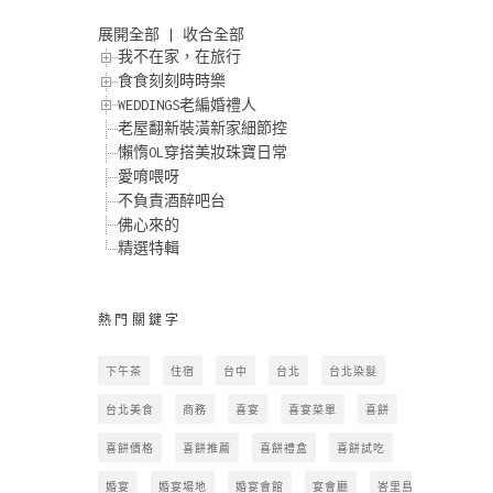
展開全部
|
收合全部
我不在家，在旅行
食食刻刻時時樂
WEDDINGS老編婚禮人
老屋翻新裝潢新家細節控
懶惰OL穿搭美妝珠寶日常
愛唷喂呀
不負責酒醉吧台
佛心來的
精選特輯
熱門關鍵字
下午茶
住宿
台中
台北
台北染髮
台北美食
商務
喜宴
喜宴菜單
喜餅
喜餅價格
喜餅推薦
喜餅禮盒
喜餅試吃
婚宴
婚宴場地
婚宴會館
宴會廳
峇里島