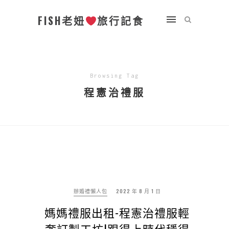
FISH老妞
旅行記食
Browsing Tag
程憲治禮服
辦婚禮懶人包
2022 年 8 月 1 日
媽媽禮服出租-程憲治禮服輕
奢訂製工坊|跟得上時代穩得