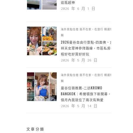
這瓶超神
2026 年 6 月 1 日
海外景點住宿
我不在家，在旅行
精選特
輯
2026曼谷自由行景點-四面佛、吉
祥天女眾神參拜路線，市區私房行
程好吃好買好好玩
2026 年 5 月 26 日
海外景點住宿
我不在家，在旅行
精選特
輯
曼谷住宿推薦-二訪KROMO
BANGKOK｜希爾頓旗下新開幕，一
個月內我就住了兩次有夠愛
2026 年 5 月 14 日
文章分類