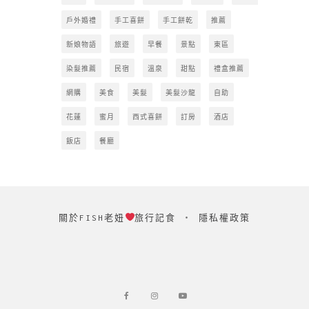
戶外婚禮
手工喜餅
手工餅乾
推薦
新娘物語
旅遊
早餐
景點
東區
染髮推薦
民宿
溫泉
甜點
禮盒推薦
網購
美食
美髮
美髮沙龍
自助
花蓮
蜜月
西式喜餅
訂房
酒店
飯店
餐廳
關於FISH老妞
旅行記食
‧
隱私權政策