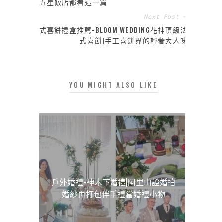
五星飯店都看這一篇
Next Post →
西式喜餅禮盒推薦-BLOOM WEDDING花神頂級法
式喜餅|手工喜餅界的輕奢大人味
YOU MIGHT ALSO LIKE
戶外婚禮-神木下婚禮|阿里山證婚拍
婚紗再打包伴手禮當婚禮小物