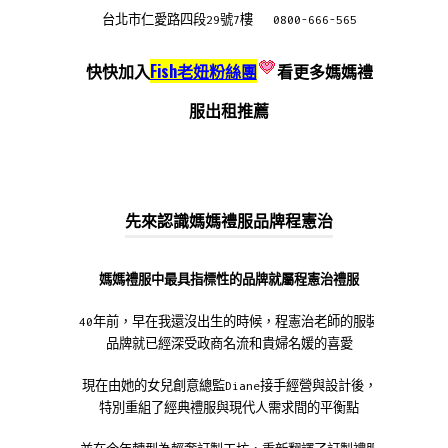
台北市仁愛路四段29號7樓 0800-666-565
快快加入
Fish老妞粉絲團
看更多媽媽禮
服出租推薦
先來認識媽媽禮服品牌程憲治
媽媽禮服中最具指標性的品牌就屬程憲治禮服
40年前，早在我還沒出生的時候，程憲治老師的服裝
品牌就已經深受政商名流和貴婦名媛的喜愛
現在由她的女兒創意總監Diane接手經營與設計後，
特別重組了經典禮服與現代人需求間的平衡點