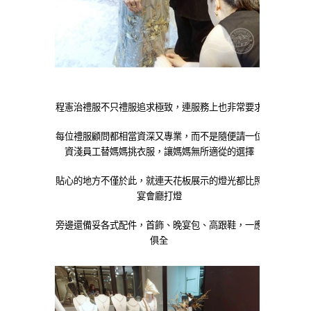
程憲治禮服不只禮服追求極致，連服務上也非常要求
每位禮服顧問都相當資深又專業，而不是隨便請一位
資淺員工替媽媽挑衣服，讓媽媽無所適從的選擇
貼心的地方不僅於此，
就連天花板展示的燈光都比照
宴會廳打燈
旁邊還備妥各式配件，首飾、晚宴包、高跟鞋，一應
俱全