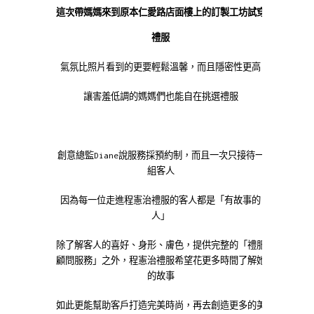
這次帶媽媽來到原本仁愛路店面樓上的訂製工坊試穿
禮服
氣氛比照片看到的更要輕鬆溫馨，而且隱密性更高
讓害羞低調的媽媽們也能自在挑選禮服
創意總監Diane說
服務採預約制，而且一次只接待一
組客人
因為每一位走進程憲治禮服的客人都是「有故事的
人」
除了解客人的喜好、身形、膚色，提供完整的「禮服
顧問服務」之外，程憲治禮服希望花更多時間了解她
的故事
如此更能幫助客戶打造完美時尚，再去創造更多的美