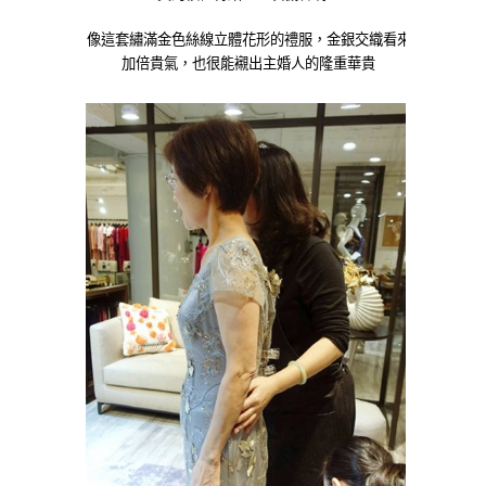
像這套繡滿金色絲線立體花形的禮服，金銀交織看來
加倍貴氣，也很能襯出主婚人的隆重華貴