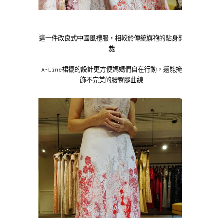
這一件改良式中國風禮服，相較於傳統旗袍的貼身剪
裁
A-Line裙襬的設計更方便媽媽們自在行動，還能掩
飾不完美的腰臀腿曲線