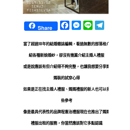
Facebook
Messenger
Line
Teleg
Share
當了超過10年的結婚雜誌編輯，看過無數的部落格介
紹各種新娘婚紗，卻沒有幾篇介紹主婚人禮服
或是說應該有但介紹得不夠完整，也讓我想要分享媽
媽裝的試穿心得
如果是正在找主婚人禮服、媽媽禮服的新人也可以多
些參考
像是
最具代表性的品牌程憲治禮服現在也推出了媽媽
禮服出租的服務
，你當然應該對它多點認識