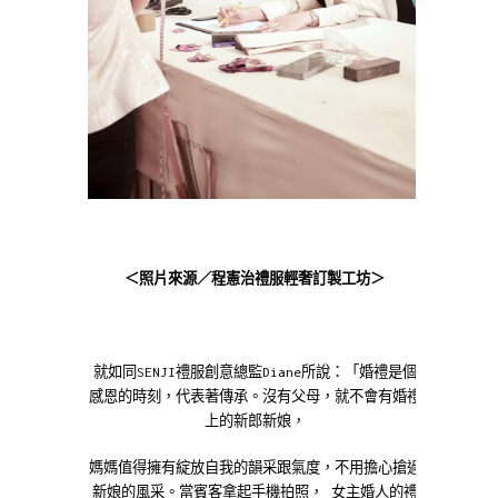
＜照片來源／程憲治禮服輕奢訂製工坊＞
就如同SENJI禮服創意總監Diane所說：「婚禮是個
感恩的時刻，代表著傳承。沒有父母，就不會有婚禮
上的新郎新娘，
媽媽值得擁有綻放自我的韻采跟氣度，不用擔心搶過
新娘的風采。當賓客拿起手機拍照， 女主婚人的禮