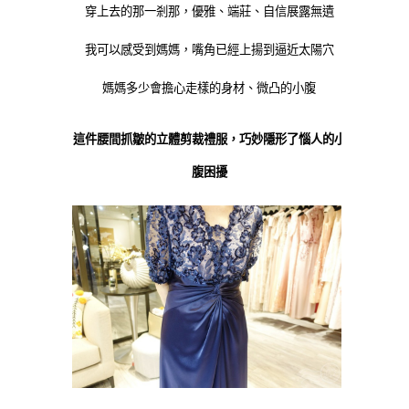
穿上去的那一剎那，優雅、端莊、自信展露無遺
我可以感受到媽媽，嘴角已經上揚到逼近太陽穴
媽媽多少會擔心走樣的身材、微凸的小腹
這件腰間抓皺的立體剪裁禮服，巧妙隱形了惱人的小
腹困擾