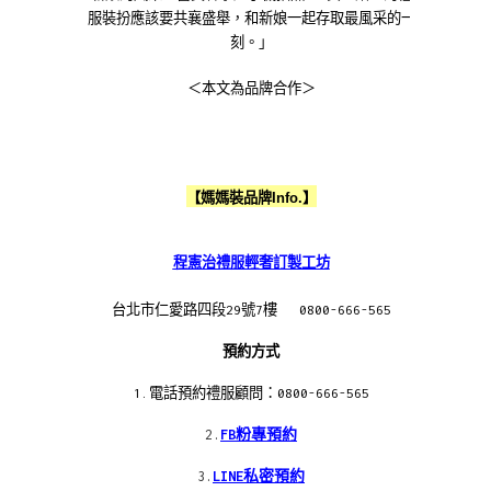
服裝扮應該要共襄盛舉，和新娘一起存取最風采的一
刻。」
＜本文為品牌合作＞
【媽媽裝品牌Info.】
程憲治禮服輕奢訂製工坊
台北市仁愛路四段29號7樓 0800-666-565
預約方式
1.電話預約禮服顧問：0800-666-565
2.
FB粉專預約
3.
LINE私密預約