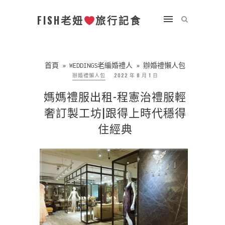
FISH老妞
旅行記食
首頁
»
WEDDINGS老編婚禮人
»
辦婚禮懶人包
辦婚禮懶人包
2022 年 8 月 1 日
媽媽禮服出租-程憲治禮服輕
奢訂製工坊|跟得上時代穩得
住經典