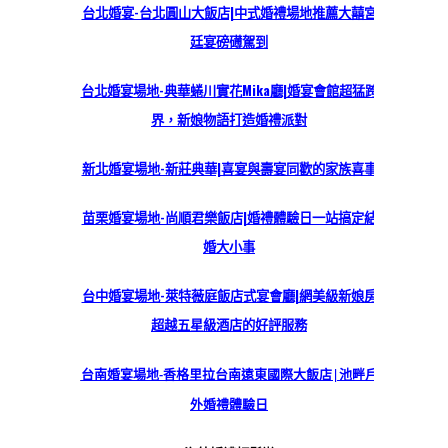
台北婚宴-台北圓山大飯店|中式婚禮場地推薦大囍宮
廷宴磅礡駕到
台北婚宴場地-典華蜷川實花Mika廳|婚宴會館超猛跨
界，新娘物語打造婚禮派對
新北婚宴場地-新莊典華|喜宴與壽宴同歡的家族喜事
苗栗婚宴場地-尚順君樂飯店|婚禮體驗日一站搞定結
婚大小事
台中婚宴場地-萊特薇庭飯店式宴會廳|網美級新娘房
超越五星級酒店的好評服務
台南婚宴場地-香格里拉台南遠東國際大飯店|池畔戶
外婚禮體驗日