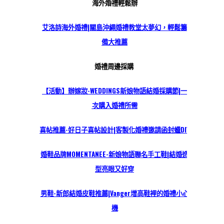
海外婚禮輕鬆辦
艾洛詩海外婚禮|關島沖繩婚禮教堂太夢幻，輕鬆籌
備大推薦
婚禮周邊採購
【活動】辦嫁妝-WEDDINGS新娘物語結婚採購節|一
次購入婚禮所需
喜帖推薦-好日子喜帖設計|客製化婚禮邀請函封蠟DIY
婚鞋品牌MOMENTANEE-新娘物語聯名手工鞋|結婚造
型亮眼又好穿
男鞋-新郎結婚皮鞋推薦|Vanger增高鞋裡的婚禮小心
機