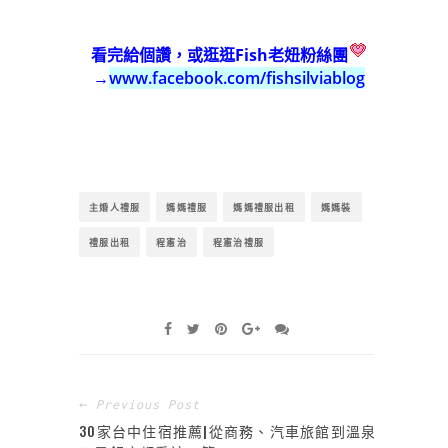
看完給個讚，或逛逛Fish老妞粉絲團
→
www.facebook.com/fishsilviablog
主婚人禮服
媽媽禮服
媽媽禮服出租
媽媽裝
禮服出租
程憲治
程憲治禮服
← Previous Post
30家台中住宿推薦|從商務、汽車旅館到溫泉、