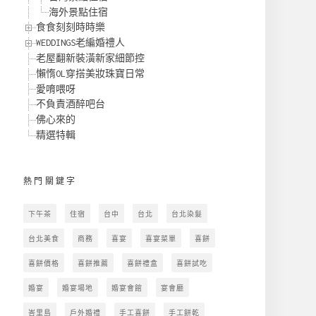
海外景點住宿
食食刻刻時時樂
WEDDINGS老編婚禮人
老屋翻新裝潢新家細節控
懶惰OL穿搭美妝珠寶日常
愛唷喂呀
不負責酒醉吧台
佛心來的
精選特輯
熱門關鍵字
下午茶
住宿
台中
台北
台北染髮
台北美食
商務
喜宴
喜宴菜單
喜餅
喜餅價格
喜餅推薦
喜餅禮盒
喜餅試吃
婚宴
婚宴場地
婚宴會館
宴會廳
峇里島
戶外婚禮
手工喜餅
手工餅乾