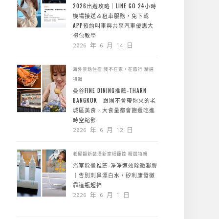
2026出遊攻略｜LINE GO 24小時
機場接送＆租車服務，免下載
APP預約叫車與共享汽車優惠大
禮包教學
2026 年 6 月 14 日
海外景點住宿
我不在家，在旅行
精選
特輯
曼谷FINE DINING推薦-THARN
BANGKOK｜跟團不會帶你來的老
城區美食，大食量都會飽還吃進
時空縮影
2026 年 6 月 12 日
老屋翻新裝潢新家細節控
精選特輯
浴室除黴推薦-淨淨速效除黴凝膠
｜告別刺鼻漂白水，矽利康發黴
靠這瓶超神
2026 年 6 月 1 日