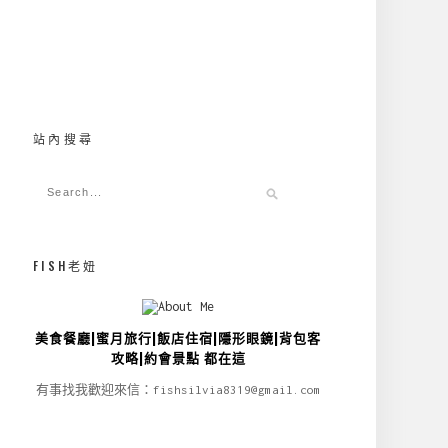
站內搜尋
FISH老妞
美食餐廳|蜜月旅行|飯店住宿|隱形眼鏡|背包客
攻略|約會景點 都在這
有事找我歡迎來信：fishsilvia8319@gmail.com