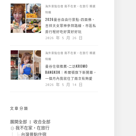
海外景點住宿
我不在家，在旅行
精選
特輯
2026曼谷自由行景點-四面佛、
吉祥天女眾神參拜路線，市區私
房行程好吃好買好好玩
2026 年 5 月 26 日
海外景點住宿
我不在家，在旅行
精選
特輯
曼谷住宿推薦-二訪KROMO
BANGKOK｜希爾頓旗下新開幕，
一個月內我就住了兩次有夠愛
2026 年 5 月 14 日
文章分類
展開全部
|
收合全部
我不在家，在旅行
台灣景點住宿