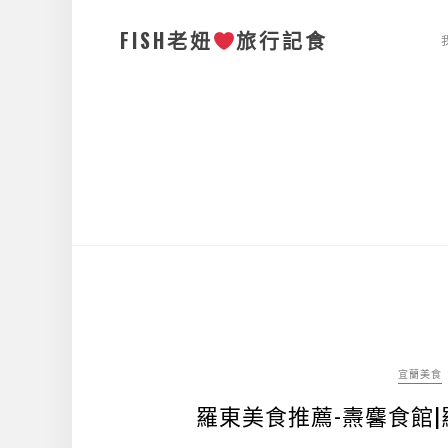
FISH老妞
旅行記食
宜蘭美食
羅東美食推薦-燾麘食館