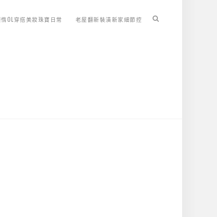
懶惰OL穿搭美妝珠寶日常
老屋翻新裝潢新家細節控