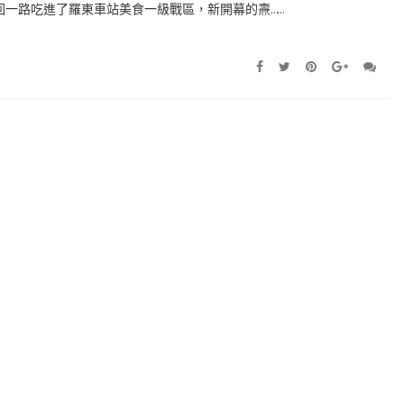
回一路吃進了羅東車站美食一級戰區，新開幕的燾……