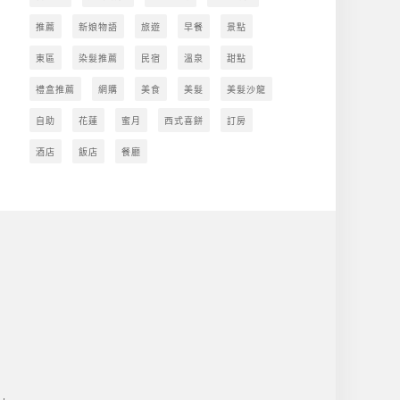
推薦
新娘物語
旅遊
早餐
景點
東區
染髮推薦
民宿
溫泉
甜點
禮盒推薦
網購
美食
美髮
美髮沙龍
自助
花蓮
蜜月
西式喜餅
訂房
酒店
飯店
餐廳