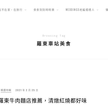
我不在家，在旅行
食食刻刻時時樂
WEDDINGS老編婚禮人
Browsing Tag
羅東車站美食
精選特輯
2021 年 2 月 25 日
|羅東牛肉麵店推薦，清燉紅燒都好味