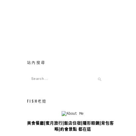
站內搜尋
FISH老妞
美食餐廳|蜜月旅行|飯店住宿|隱形眼鏡|背包客攻
略|約會景點 都在這