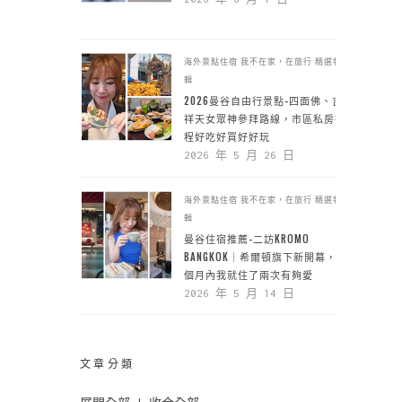
海外景點住宿
我不在家，在旅行
精選特
輯
2026曼谷自由行景點-四面佛、吉
祥天女眾神參拜路線，市區私房行
程好吃好買好好玩
2026 年 5 月 26 日
海外景點住宿
我不在家，在旅行
精選特
輯
曼谷住宿推薦-二訪KROMO
BANGKOK｜希爾頓旗下新開幕，一
個月內我就住了兩次有夠愛
2026 年 5 月 14 日
文章分類