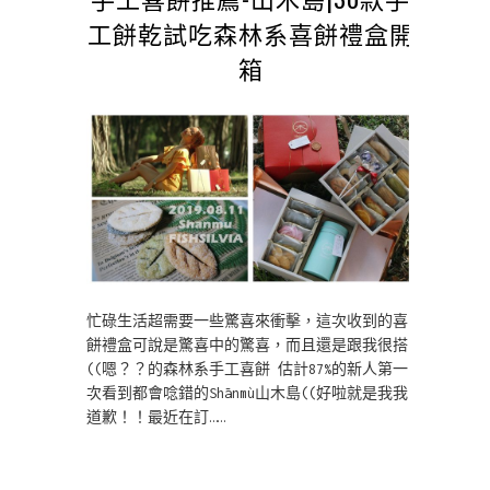
工餅乾試吃森林系喜餅禮盒開
箱
忙碌生活超需要一些驚喜來衝擊，這次收到的喜
餅禮盒可說是驚喜中的驚喜，而且還是跟我很搭
((嗯？？的森林系手工喜餅 估計87%的新人第一
次看到都會唸錯的Shānmù山木島((好啦就是我我
道歉！！最近在訂……