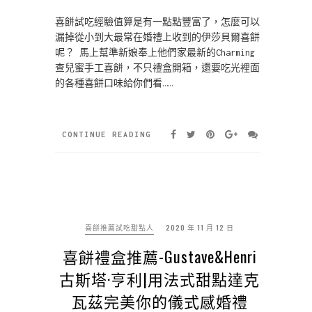
喜餅試吃經驗值算是有一點點豐富了，怎麼可以
漏掉從小到大最常在婚禮上收到的伊莎貝爾喜餅
呢？ 馬上幫準新娘奉上他們家最新的Charming
查兒蜜手工喜餅，不只禮盒開箱，還要吃光裡面
的各種喜餅口味給你們看……
CONTINUE READING
喜餅推薦試吃甜點人
2020 年 11 月 12 日
喜餅禮盒推薦-Gustave&Henri
古斯塔·亨利|用法式甜點達克
瓦茲完美你的儀式感婚禮