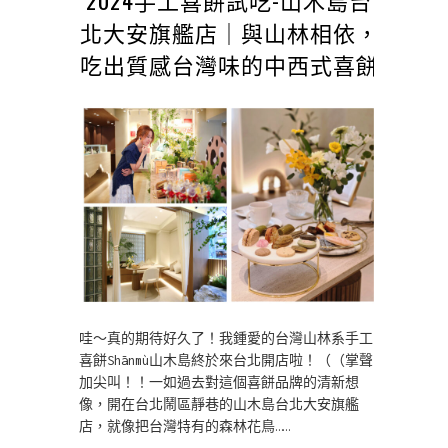
2024手工喜餅試吃-山木島台
北大安旗艦店｜與山林相依，
吃出質感台灣味的中西式喜餅
哇～真的期待好久了！我鍾愛的台灣山林系手工
喜餅Shānmù山木島終於來台北開店啦！（（掌聲
加尖叫！！一如過去對這個喜餅品牌的清新想
像，開在台北鬧區靜巷的山木島台北大安旗艦
店，就像把台灣特有的森林花鳥……