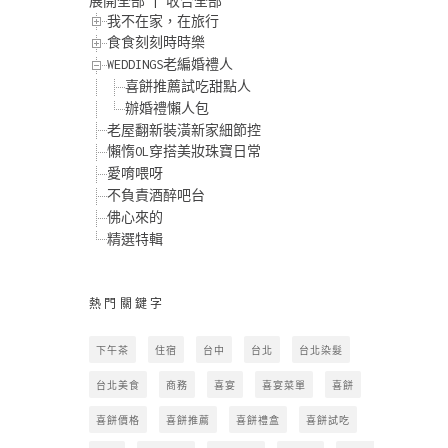
展開全部
|
收合全部
我不在家，在旅行
食食刻刻時時樂
WEDDINGS老編婚禮人
喜餅推薦試吃甜點人
辦婚禮懶人包
老屋翻新裝潢新家細節控
懶惰OL穿搭美妝珠寶日常
愛唷喂呀
不負責酒醉吧台
佛心來的
精選特輯
熱門關鍵字
下午茶
住宿
台中
台北
台北染髮
台北美食
商務
喜宴
喜宴菜單
喜餅
喜餅價格
喜餅推薦
喜餅禮盒
喜餅試吃