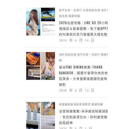
我不在家，在旅行
台灣景點住宿
海外景
點住宿
精選特輯
2026出遊攻略｜LINE GO 24小時機
場接送＆租車服務，免下載APP預
約叫車與共享汽車優惠大禮包教學
2026 年 6 月 14 日
海外景點住宿
我不在家，在旅行
精選特
輯
曼谷FINE DINING推薦-THARN
BANGKOK｜跟團不會帶你來的老城
區美食，大食量都會飽還吃進時空
縮影
2026 年 6 月 12 日
老屋翻新裝潢新家細節控
精選特輯
浴室除黴推薦-淨淨速效除黴凝膠
｜告別刺鼻漂白水，矽利康發黴靠
這瓶超神
2026 年 6 月 1 日