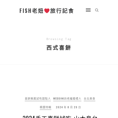
FISH老妞
旅行記食
Browsing Tag
西式喜餅
喜餅推薦試吃甜點人
WEDDINGS老編婚禮人
台北美食
精選特輯
2024 年 8 月 29 日