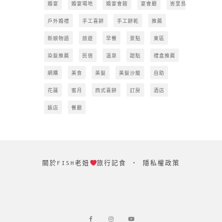
婚宴
婚宴場地
婚宴會館
宴會廳
峇里島
戶外婚禮
手工喜餅
手工餅乾
推薦
新娘物語
旅遊
早餐
景點
東區
染髮推薦
民宿
溫泉
甜點
禮盒推薦
網購
美食
美髮
美髮沙龍
自助
花蓮
蜜月
西式喜餅
訂房
酒店
飯店
餐廳
關於FISH老妞
旅行記食
‧
隱私權政策