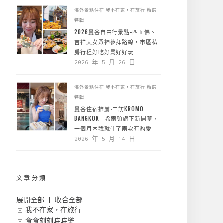
海外景點住宿
我不在家，在旅行
精選
特輯
2026曼谷自由行景點-四面佛、
吉祥天女眾神參拜路線，市區私
房行程好吃好買好好玩
2026 年 5 月 26 日
海外景點住宿
我不在家，在旅行
精選
特輯
曼谷住宿推薦-二訪KROMO
BANGKOK｜希爾頓旗下新開幕，
一個月內我就住了兩次有夠愛
2026 年 5 月 14 日
文章分類
展開全部
|
收合全部
我不在家，在旅行
食食刻刻時時樂