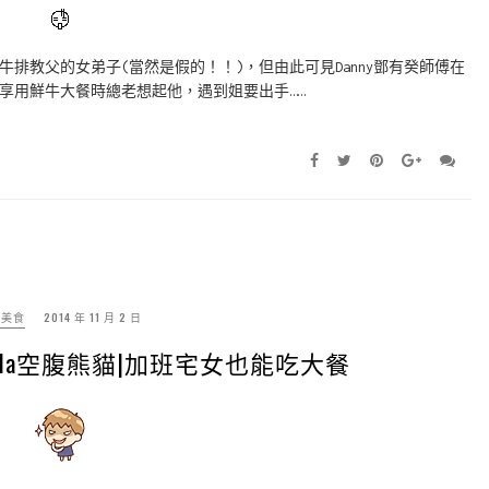
排教父的女弟子(當然是假的！！)，但由此可見Danny鄧有癸師傅在
享用鮮牛大餐時總老想起他，遇到姐要出手……
北美食
2014 年 11 月 2 日
panda空腹熊貓|加班宅女也能吃大餐