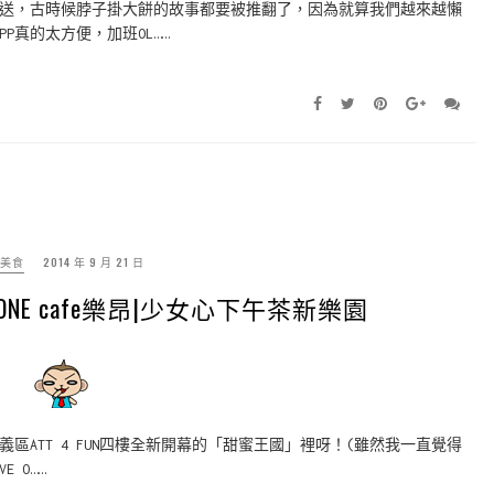
送，古時候脖子掛大餅的故事都要被推翻了，因為就算我們越來越懶
PP真的太方便，加班OL……
美食
2014 年 9 月 21 日
ONE cafe樂昂|少女心下午茶新樂園
ATT 4 FUN四樓全新開幕的「甜蜜王國」裡呀！(雖然我一直覺得
 O……