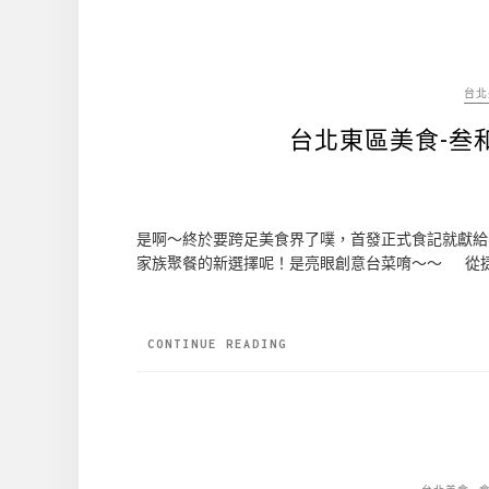
台北
台北東區美食-叁
是啊～終於要跨足美食界了噗，首發正式食記就獻給
家族聚餐的新選擇呢！是亮眼創意台菜唷～～ 從捷
CONTINUE READING