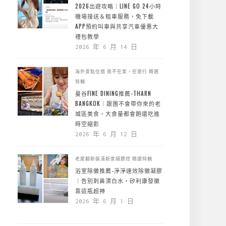
2026出遊攻略｜LINE GO 24小時
機場接送＆租車服務，免下載
APP預約叫車與共享汽車優惠大
禮包教學
2026 年 6 月 14 日
海外景點住宿
我不在家，在旅行
精選
特輯
曼谷FINE DINING推薦-THARN
BANGKOK｜跟團不會帶你來的老
城區美食，大食量都會飽還吃進
時空縮影
2026 年 6 月 12 日
老屋翻新裝潢新家細節控
精選特輯
浴室除黴推薦-淨淨速效除黴凝膠
｜告別刺鼻漂白水，矽利康發黴
靠這瓶超神
2026 年 6 月 1 日