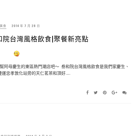
美食
2014 年 7 月 28 日
和院台灣風格飲食|聚餐新亮點
幫阿母慶生的東區熱門潮店吧～ 叁和院台灣風格飲食是我們家慶生、
運忠孝敦化站旁的天仁茗茶和頂好……