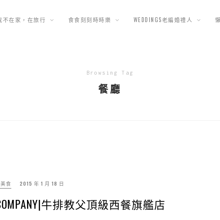
我不在家，在旅行
食食刻刻時時樂
WEDDINGS老編婚禮人
Browsing Tag
餐廳
北美食
2015 年 1 月 18 日
&COMPANY|牛排教父頂級西餐旗艦店