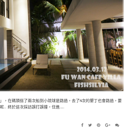
」，在碼頭搭了兩次船到小琉球是路過，去了N次的墾丁也會路過，要
… 終於這次採訪誤打誤撞，住進……