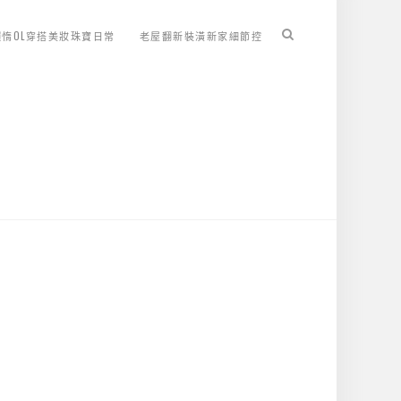
懶惰OL穿搭美妝珠寶日常
老屋翻新裝潢新家細節控