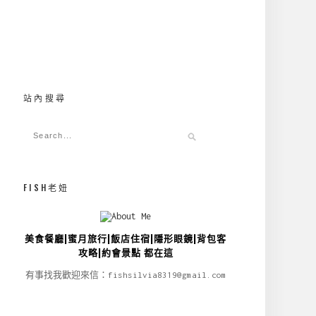
站內搜尋
FISH老妞
美食餐廳|蜜月旅行|飯店住宿|隱形眼鏡|背包客
攻略|約會景點 都在這
有事找我歡迎來信：fishsilvia8319@gmail.com