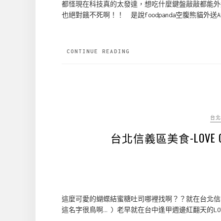
都怪現在科技真的太發達，想吃什麼鍵盤敲敲都能外
也絕對餓不死啊！！ 是說foodpanda空腹熊貓外送A
CONTINUE READING
台北
台北信義區美食-LOVE 
這麼可愛的蝴蝶結蜜糖吐司哪裡找啊？？就在台北信義區
這名字很鳥啊… ) 老早就在台中逢甲週邊紅翻天的LOVE