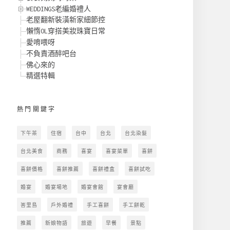
WEDDINGS老編婚禮人
老屋翻新裝潢新家細節控
懶惰OL穿搭美妝珠寶日常
愛唷喂呀
不負責酒醉吧台
佛心來的
精選特輯
熱門關鍵字
下午茶
住宿
台中
台北
台北染髮
台北美食
商務
喜宴
喜宴菜單
喜餅
喜餅價格
喜餅推薦
喜餅禮盒
喜餅試吃
婚宴
婚宴場地
婚宴會館
宴會廳
峇里島
戶外婚禮
手工喜餅
手工餅乾
推薦
新娘物語
旅遊
早餐
景點