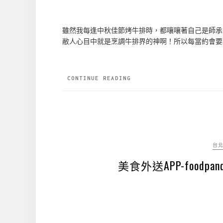
雖然我每逢中秋佳節烤牛排時，都嚷嚷著自己是師承牛
敝人心目中就是烹調牛排界的神啊！所以每當約會要
CONTINUE READING
台
美食外送APP-food