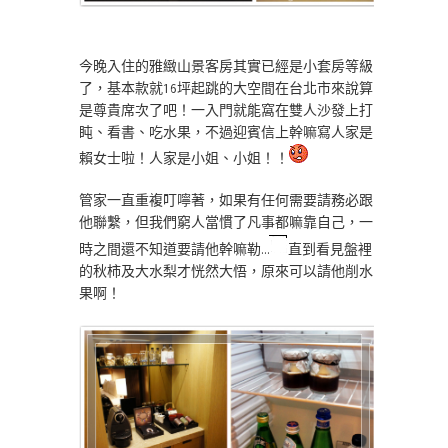
今晚入住的雅緻山景客房其實已經是小套房等級
了，基本款就16坪起跳的大空間在台北市來說算
是尊貴席次了吧！一入門就能窩在雙人沙發上打
盹、看書、吃水果，不過迎賓信上幹嘛寫人家是
賴女士啦！人家是小姐、小姐！！
管家一直重複叮嚀著，如果有任何需要請務必跟
他聯繫，但我們窮人當慣了凡事都嘛靠自己，一
時之間還不知道要請他幹嘛勒…
直到看見盤裡
的秋柿及大水梨才恍然大悟，原來可以請他削水
果啊！