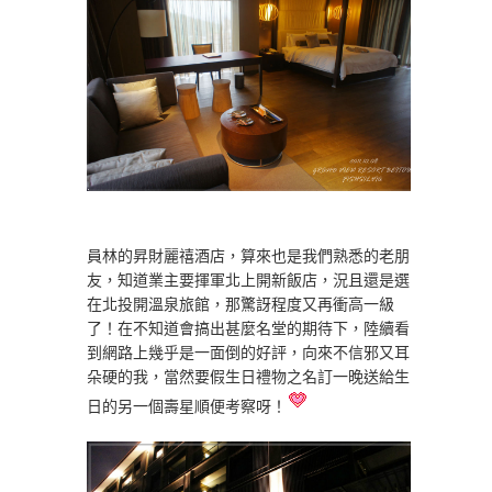
員林的昇財麗禧酒店，算來也是我們熟悉的老朋
友，知道業主要揮軍北上開新飯店，況且還是選
在北投開溫泉旅館，那驚訝程度又再衝高一級
了！在不知道會搞出甚麼名堂的期待下，陸續看
到網路上幾乎是一面倒的好評，向來不信邪又耳
朵硬的我，當然要假生日禮物之名訂一晚送給生
日的另一個壽星順便考察呀！