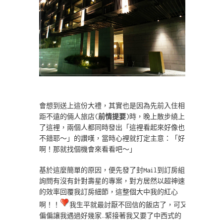
會想到送上這份大禮，其實也是因為先前入住相
距不遠的倆人旅店(
前情提要
)時，晚上散步繞上
了這裡，兩個人都同時發出「這裡看起來好像也
不錯耶～」的讚嘆，當時心裡就打定主意：「好
啊！那就找個機會來看看吧～」
基於這麼簡單的原因，便先發了封Mail到訂房組
詢問有沒有針對壽星的專案，對方居然以超神速
的效率回覆我訂房細節，這整個大中我的紅心
啊！！
我生平就最討厭不回信的飯店了，可又
偏偏讓我遇過好幾家…緊接著我又要了中西式的