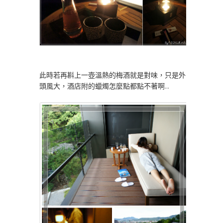
此時若再斟上一壺溫熱的梅酒就是對味，只是外
頭風大，酒店附的蠟燭怎麼點都點不著啊…