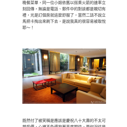
晚餐菜單，同一位小姐依舊以搭乘火箭的速率立
刻回傳，無論是電話、郵件中的對談都是親切有
禮，光是訂個房就這麼舒服了，當然二話不說立
馬把卡掏出來刷下去，是說我真的很容易被取悅
耶～！
既然付了被笑稱是應該是慶祝八十大壽的不太可
親房價，心裡不免還抱著高度期待，更何況這是