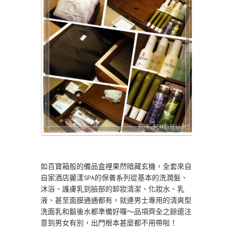
如百寶箱般的備品盒裡果然暗藏玄機，全套來自
自家酒店麗漾SPA的保養系列從基本的洗潤髮、
沐浴、護膚乳到臉部的卸妝清潔、化妝水、乳
液、甚至面膜通通都有，就連男士專用的清爽型
洗面乳和鬍後水都準備好囉～品項齊全之餘還注
意到男女有別，出門根本甚麼都不用帶啦！