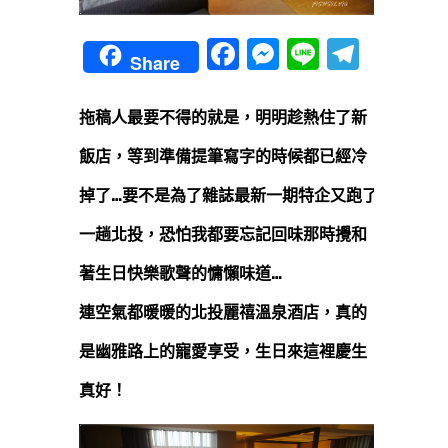
Facebook
Messenger
Line
Teleg
Share
拖稿人最要不得的就是，明明趁熱住了新
飯店，等到準備提筆寫字的時候都已經冷
掉了…要不是為了雜誌最新一期特企又跑了
一趟北投，恐怕我都要忘記回味那時攪和
著生日快樂歌聲的慵懶味道…
連空氣都暖暖的北投麗禧溫泉酒店，真的
是幽雅路上的寵愛享受，生日來這裡慶生
真好！