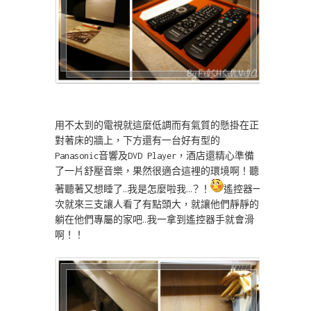
用不太到的電視就這麼低調而有氣質的懸掛在正
對著床的牆上，下方還有一台好有型的
Panasonic音響及DVD Player，酒店還精心準備
了一片舒壓音樂，果然很適合這裡的環境啊！聽
著聽著又想睡了…我是怎麼啦我…？！
遙控器一
次就來三支讓人看了有點頭大，就讓他們靜靜的
躺在他們專屬的家吧…我一拿到遙控器手就會滑
啊！！