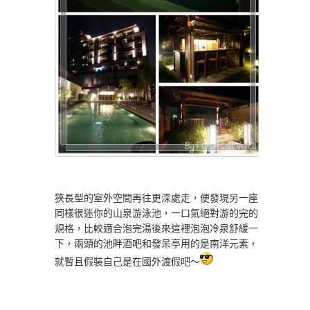
狹長型的室外空間再往更深處走，便發現另一座
同樣很迷你的山泉游泳池，一口氣絕對游的完的
規格，比較適合泡完湯後來這裡泡泡冷泉舒緩一
下，兩頭的池畔酒吧和發呆亭用的是南洋元素，
就暫且假裝自己是在國外渡假吧～