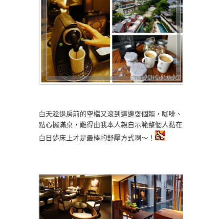
白天趁退房前的空檔又滾到這邊耍個賴，咖啡、
點心擺滿桌，難得由我本人親自示範整個人黏在
白日夢床上才是最棒的舒壓方式啊～！