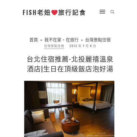
FISH老妞
旅行記食
首頁
»
我不在家，在旅行
»
台灣景點住宿
台灣景點住宿
2013 年 7 月 8 日
台北住宿推薦-北投麗禧溫泉
酒店|生日在頂級飯店泡好湯