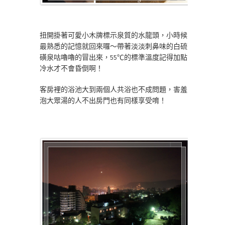
扭開掛著可愛小木牌標示泉質的水龍頭，小時候
最熟悉的記憶就回來囉～帶著淡淡刺鼻味的白硫
磺泉咕嚕嚕的冒出來，55℃的標準溫度記得加點
冷水才不會昏倒啊！
客房裡的浴池大到兩個人共浴也不成問題，害羞
泡大眾湯的人不出房門也有同樣享受唷！