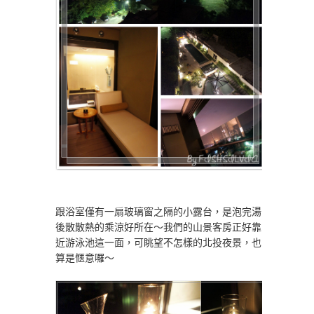
跟浴室僅有一扇玻璃窗之隔的小露台，是泡完湯
後散散熱的乘涼好所在～我們的山景客房正好靠
近游泳池這一面，可眺望不怎樣的北投夜景，也
算是愜意囉～