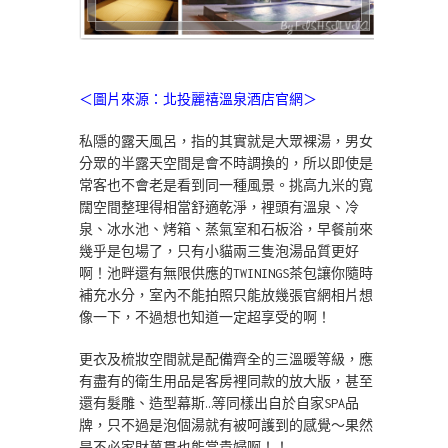
＜圖片來源：北投麗禧溫泉酒店官網＞
私隱的露天風呂，指的其實就是大眾裸湯，男女
分眾的半露天空間是會不時調換的，所以即使是
常客也不會老是看到同一種風景。挑高九米的寬
闊空間整理得相當舒適乾淨，裡頭有溫泉、冷
泉、冰水池、烤箱、蒸氣室和石板浴，早餐前來
幾乎是包場了，只有小貓兩三隻泡湯品質更好
啊！池畔還有無限供應的TWININGS茶包讓你隨時
補充水分，室內不能拍照只能放幾張官網相片想
像一下，不過想也知道一定超享受的啊！
更衣及梳妝空間就是配備齊全的三溫暖等級，應
有盡有的衛生用品是客房裡同款的放大版，甚至
還有髮雕、造型幕斯…等同樣出自於自家SPA品
牌，只不過是泡個湯就有被呵護到的感覺～果然
是不必家財萬貫也能當貴婦啊！！