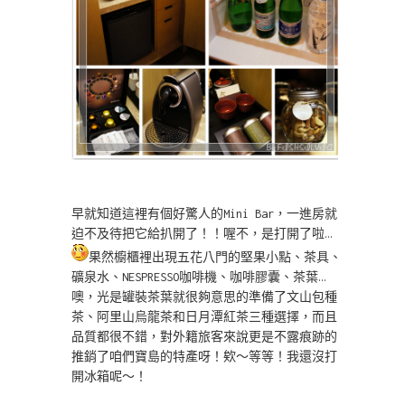
早就知道這裡有個好驚人的Mini Bar，一進房就
迫不及待把它給扒開了！！喔不，是打開了啦…
果然櫥櫃裡出現五花八門的堅果小點、茶具、
礦泉水、NESPRESSO咖啡機、咖啡膠囊、茶葉…
噢，光是罐裝茶葉就很夠意思的準備了文山包種
茶、阿里山烏龍茶和日月潭紅茶三種選擇，而且
品質都很不錯，對外籍旅客來說更是不露痕跡的
推銷了咱們寶島的特產呀！欸～等等！我還沒打
開冰箱呢～！