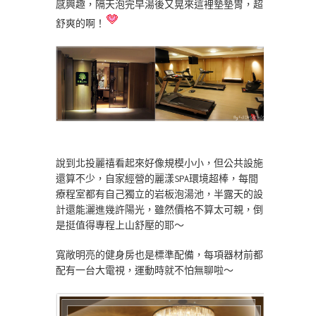
感興趣，隔天泡完早湯後又晃來這裡墊墊胃，超
舒爽的啊！
說到北投麗禧看起來好像規模小小，但公共設施
還算不少，自家經營的麗漾SPA環境超棒，每間
療程室都有自己獨立的岩板泡湯池，半露天的設
計還能灑進幾許陽光，雖然價格不算太可親，倒
是挺值得專程上山舒壓的耶～
寬敞明亮的健身房也是標準配備，每項器材前都
配有一台大電視，運動時就不怕無聊啦～