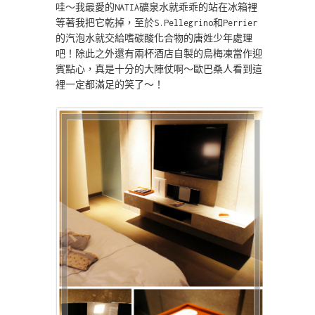
哇～我最愛的NATIA礦泉水就乖乖的站在冰箱裡
等著我把它乾掉，至於S.Pellegrino和Perrier
的汽泡水就交給嗜碳酸化合物的唐姓少年處理
吧！除此之外還有兩杯酒店自製的烏梅凍當作迎
賓點心，真是十分的大陣仗啊～歐巴桑人看到這
裡一定都滿足的笑了～！