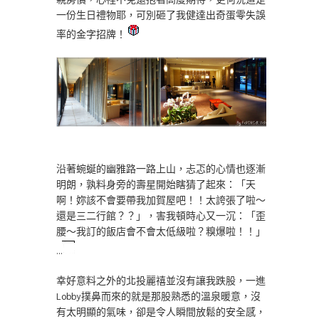
一份生日禮物耶，可別砸了我健達出奇蛋零失誤
率的金字招牌！
沿著蜿蜒的幽雅路一路上山，忐忑的心情也逐漸
明朗，孰料身旁的壽星開始瞎猜了起來：「天
啊！妳該不會要帶我加賀屋吧！！太誇張了啦～
還是三二行館？？」，害我頓時心又一沉：「歪
腰～我訂的飯店會不會太低級啦？糗爆啦！！」
…
幸好意料之外的北投麗禧並沒有讓我跌股，一進
Lobby撲鼻而來的就是那股熟悉的溫泉暖意，沒
有太明顯的氣味，卻是令人瞬間放鬆的安全感，