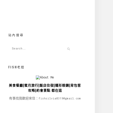
站內搜尋
FISH老妞
美食餐廳|蜜月旅行|飯店住宿|隱形眼鏡|背包客
攻略|約會景點 都在這
有事找我歡迎來信：fishsilvia8319@gmail.com