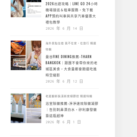
2026出遊攻略｜LINE GO 24小時
機場接送＆租車服務，免下載
APP預約叫車與共享汽車優惠大
禮包教學
2026 年 6 月 14 日
海外景點住宿
我不在家，在旅行
精選
特輯
曼谷FINE DINING推薦-THARN
BANGKOK｜跟團不會帶你來的老
城區美食，大食量都會飽還吃進
時空縮影
2026 年 6 月 12 日
老屋翻新裝潢新家細節控
精選特輯
浴室除黴推薦-淨淨速效除黴凝膠
｜告別刺鼻漂白水，矽利康發黴
靠這瓶超神
2026 年 6 月 1 日