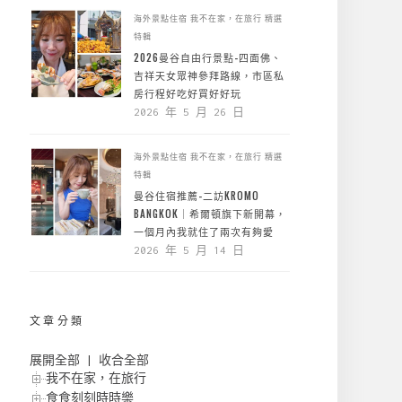
海外景點住宿
我不在家，在旅行
精選
特輯
2026曼谷自由行景點-四面佛、
吉祥天女眾神參拜路線，市區私
房行程好吃好買好好玩
2026 年 5 月 26 日
海外景點住宿
我不在家，在旅行
精選
特輯
曼谷住宿推薦-二訪KROMO
BANGKOK｜希爾頓旗下新開幕，
一個月內我就住了兩次有夠愛
2026 年 5 月 14 日
文章分類
展開全部
|
收合全部
我不在家，在旅行
食食刻刻時時樂