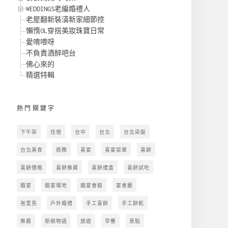
WEDDINGS老編婚禮人
老屋翻新裝潢新家細節控
懶惰OL穿搭美妝珠寶日常
愛唷喂呀
不負責酒醉吧台
佛心來的
精選特輯
熱門關鍵字
下午茶
住宿
台中
台北
台北染髮
台北美食
商務
喜宴
喜宴菜單
喜餅
喜餅價格
喜餅推薦
喜餅禮盒
喜餅試吃
婚宴
婚宴場地
婚宴會館
宴會廳
峇里島
戶外婚禮
手工喜餅
手工餅乾
推薦
新娘物語
旅遊
早餐
景點