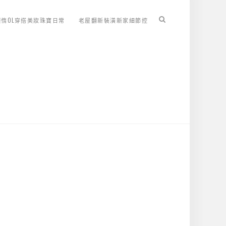
懶惰OL穿搭美妝珠寶日常
老屋翻新裝潢新家細節控