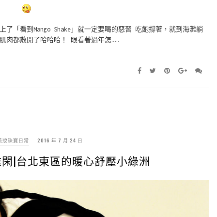
「看到Mango Shake」就一定要喝的惡習 吃飽撐著，就到海灘躺
肌肉都散開了哈哈哈！ 眼看著過年怎……
美妝珠寶日常
2016 年 7 月 24 日
蘭雅閑|台北東區的暖心舒壓小綠洲