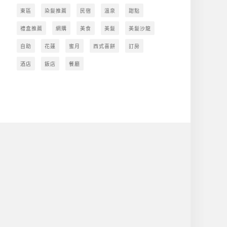
東區
染髮推薦
民宿
溫泉
甜點
禮盒推薦
網購
美食
美髮
美髮沙龍
自助
花蓮
蜜月
西式喜餅
訂房
酒店
飯店
餐廳