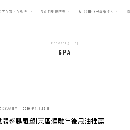
我不在家，在旅行
食食刻刻時時樂
WEDDINGS老編婚禮人
Browsing Tag
SPA
美妝珠寶日常
2019 年 1 月 25 日
a 3D纖體臀腿雕塑|東區體雕年後甩油推薦