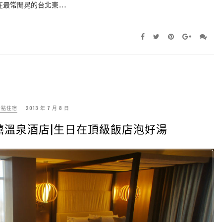
在最常閒晃的台北東……
景點住宿
2013 年 7 月 8 日
禧溫泉酒店|生日在頂級飯店泡好湯