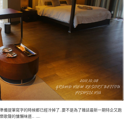
準備提筆寫字的時候都已經冷掉了…要不是為了雜誌最新一期特企又跑
歌聲的慵懶味道… ……