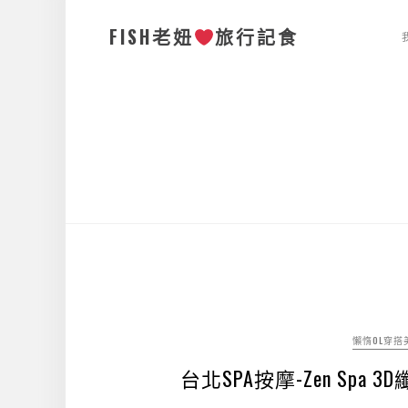
FISH老妞
旅行記食
懶惰OL穿搭
台北SPA按摩-Zen Sp