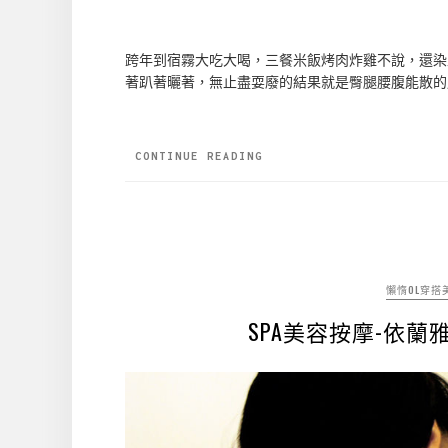
跨年到宿霧大吃大喝，三餐米飯烤肉炸雞不說，還染上了
著趴著曬著，無止盡耍廢的結果就是臀腿腰腹能散的
CONTINUE READING
懶惰OL穿搭
SPA美容按摩-依