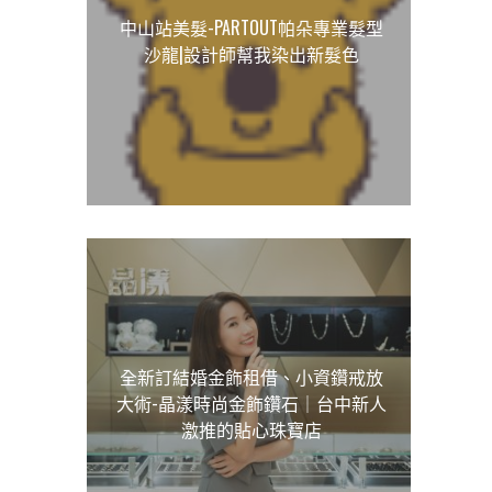
中山站美髮-PARTOUT帕朵專業髮型
沙龍|設計師幫我染出新髮色
全新訂結婚金飾租借、小資鑽戒放
大術-晶漾時尚金飾鑽石｜台中新人
激推的貼心珠寶店