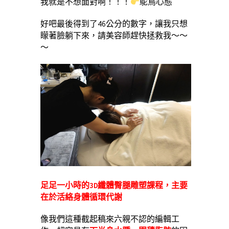
我就是不想面對啊！！！
鴕鳥心態
好吧最後得到了46公分的數字，讓我只想
矇著臉躺下來，請美容師趕快拯救我～～
～
足足一小時的3D纖體臀腿雕塑課程，主要
在於活絡身體循環代謝
像我們這種截起稿來六親不認的編輯工