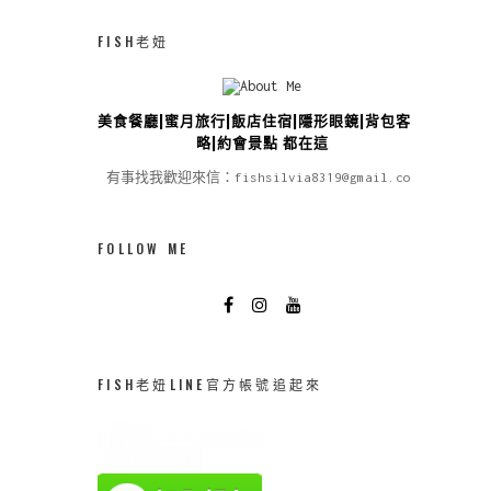
FISH老妞
美食餐廳|蜜月旅行|飯店住宿|隱形眼鏡|背包客攻
略|約會景點 都在這
有事找我歡迎來信：fishsilvia8319@gmail.com
FOLLOW ME
FISH老妞LINE官方帳號追起來