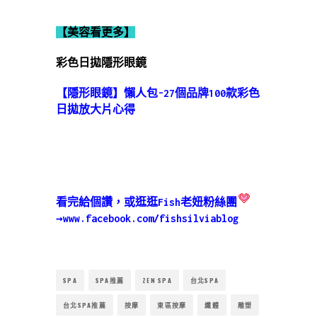
【美容看更多】
彩色日拋隱形眼鏡
【隱形眼鏡】懶人包-27個品牌100款彩色
日拋放大片心得
看完給個讚，或逛逛Fish老妞粉絲團
→
www.facebook.com/fishsilviablog
SPA
SPA推薦
ZEN SPA
台北SPA
台北SPA推薦
按摩
東區按摩
纖體
雕塑