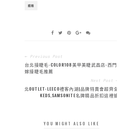
體雕
← Previous Post
台北接睫毛-COLOR108美甲美睫武昌店-西門町
嫁接睫毛推薦
Next Post →
台北OUTLET-LEECO禮客內湖|品牌特賣會超齊全
KEDS,SAMSONITE名牌精品折扣這裡搶
YOU MIGHT ALSO LIKE