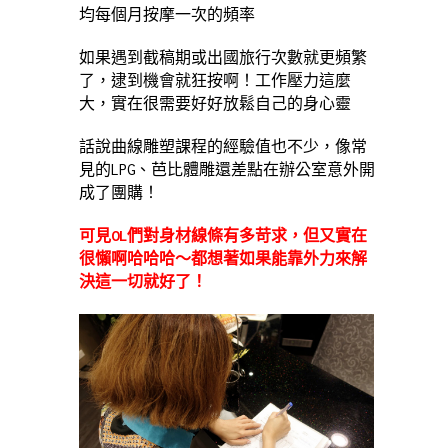
均每個月按摩一次的頻率
如果遇到截稿期或出國旅行次數就更頻繁
了，逮到機會就狂按啊！工作壓力這麼
大，實在很需要好好放鬆自己的身心靈
話說曲線雕塑課程的經驗值也不少，像常
見的LPG、芭比體雕還差點在辦公室意外開
成了團購！
可見OL們對身材線條有多苛求，但又實在
很懶啊哈哈哈～都想著如果能靠外力來解
決這一切就好了！