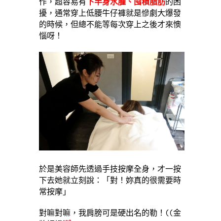
作，超容易有
下半身水腫、囤積脂肪
的困
擾，通常穿上低腰牛仔褲就是慘劇大爆發
的時候，但總不能等每次穿上之後才來懊
惱呀！
於是美容師先透過手技按摩全身，才一按
下去她就立刻說：「對！妳真的很需要時
常按摩」
對嘛對嘛，我肩膀可是硬出名的勒！((金