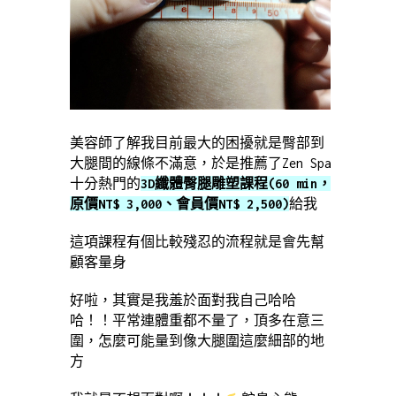
美容師了解我目前最大的困擾就是臀部到
大腿間的線條不滿意，於是推薦了Zen Spa
十分熱門的
3D纖體臀腿雕塑課程(60 min，
原價NT$ 3,000、會員價NT$ 2,500)
給我
這項課程有個比較殘忍的流程就是會先幫
顧客量身
好啦，其實是我羞於面對我自己哈哈
哈！！平常連體重都不量了，頂多在意三
圍，怎麼可能量到像大腿圍這麼細部的地
方