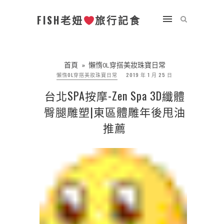
FISH老妞
旅行記食
首頁
»
懶惰OL穿搭美妝珠寶日常
懶惰OL穿搭美妝珠寶日常
2019 年 1 月 25 日
台北SPA按摩-Zen Spa 3D纖體
臀腿雕塑|東區體雕年後甩油
推薦