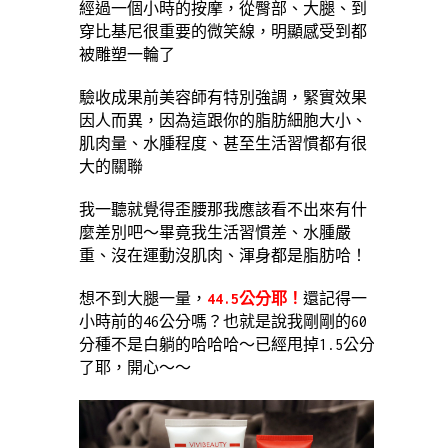
經過一個小時的按摩，從臀部、大腿、到
穿比基尼很重要的微笑線，明顯感受到都
被雕塑一輪了
驗收成果前美容師有特別強調，緊實效果
因人而異，因為這跟你的脂肪細胞大小、
肌肉量、水腫程度、甚至生活習慣都有很
大的關聯
我一聽就覺得歪腰那我應該看不出來有什
麼差別吧～畢竟我生活習慣差、水腫嚴
重、沒在運動沒肌肉、渾身都是脂肪哈！
想不到大腿一量，
44.5公分耶！
還記得一
小時前的46公分嗎？也就是說我剛剛的60
分種不是白躺的哈哈哈～已經甩掉1.5公分
了耶，開心～～