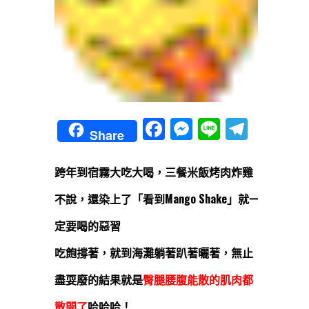
Facebook
Messenger
Line
Teleg
Share
跨年到宿霧大吃大喝，三餐米飯烤肉炸雞
不說，還染上了「看到Mango Shake」就一
定要喝的惡習
吃飽撐著，就到海灘躺著趴著曬著，無止
盡耍廢的結果就是
臀腿腰腹能散的肌肉都
散開了
哈哈哈！