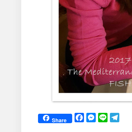
Facebook
Messeng
Line
Te
Share