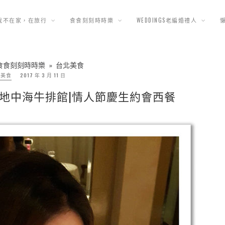
我不在家，在旅行
食食刻刻時時樂
WEDDINGS老編婚禮人
食食刻刻時時樂
»
台北美食
北美食
2017 年 3 月 11 日
地中海牛排館|情人節慶生約會西餐