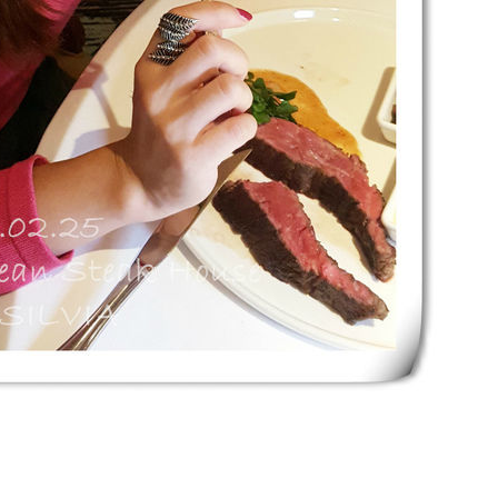
er
legram