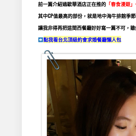
前一篇介紹過歐華酒店正在推的
「春食漫遊」
其中CP值最高的部份，就是地中海牛排館季
讓我非得再把這間西餐廳好好寫一篇不可，雖
點我看台北頂級約會求婚餐廳懶人包