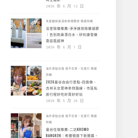
2026 年 6 月 12 日
老屋翻新裝潢新家細節控
精選特輯
浴室除黴推薦-淨淨速效除黴凝膠
｜告別刺鼻漂白水，矽利康發黴
靠這瓶超神
2026 年 6 月 1 日
海外景點住宿
我不在家，在旅行
精選
特輯
2026曼谷自由行景點-四面佛、
吉祥天女眾神參拜路線，市區私
房行程好吃好買好好玩
2026 年 5 月 26 日
海外景點住宿
我不在家，在旅行
精選
特輯
曼谷住宿推薦-二訪KROMO
BANGKOK｜希爾頓旗下新開幕，