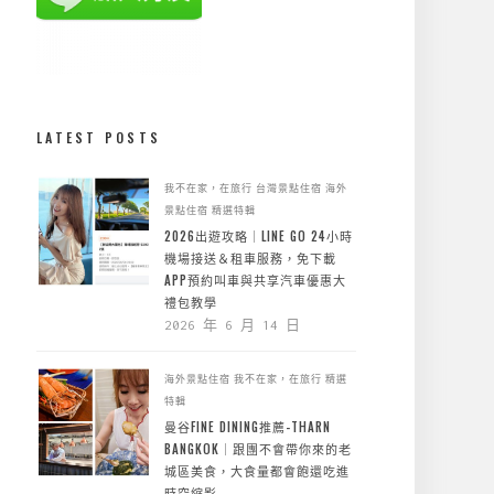
LATEST POSTS
我不在家，在旅行
台灣景點住宿
海外
景點住宿
精選特輯
2026出遊攻略｜LINE GO 24小時
機場接送＆租車服務，免下載
APP預約叫車與共享汽車優惠大
禮包教學
2026 年 6 月 14 日
海外景點住宿
我不在家，在旅行
精選
特輯
曼谷FINE DINING推薦-THARN
BANGKOK｜跟團不會帶你來的老
城區美食，大食量都會飽還吃進
時空縮影