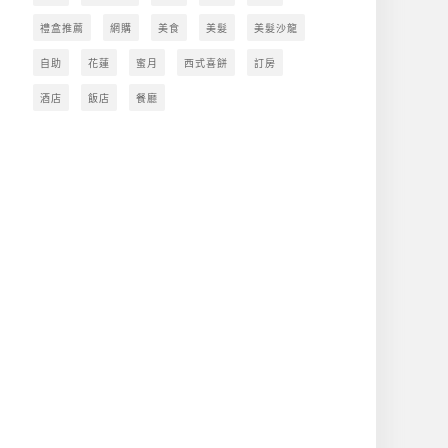
禮盒推薦
網購
美食
美髮
美髮沙龍
自助
花蓮
蜜月
西式喜餅
訂房
酒店
飯店
餐廳