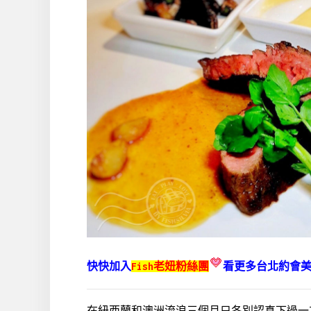
快快加入
Fish老妞粉絲團
看更多台北約會
在紐西蘭和澳洲流浪三個月只各別認真下過一