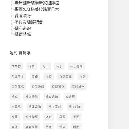
老屋翻新裝潢新家細節控
懶惰OL穿搭美妝珠寶日常
愛唷喂呀
不負責酒醉吧台
佛心來的
精選特輯
熱門關鍵字
下午茶
住宿
台中
台北
台北染髮
台北美食
商務
喜宴
喜宴菜單
喜餅
喜餅價格
喜餅推薦
喜餅禮盒
喜餅試吃
婚宴
婚宴場地
婚宴會館
宴會廳
峇里島
戶外婚禮
手工喜餅
手工餅乾
推薦
新娘物語
旅遊
早餐
景點
東區
染髮推薦
民宿
溫泉
甜點