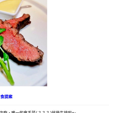
美食提案
次廚，唯一的拿手菜(？？？)就是牛排啦～