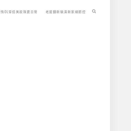
懶惰OL穿搭美妝珠寶日常
老屋翻新裝潢新家細節控