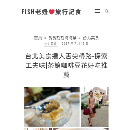
FISH老妞
旅行記食
首頁
»
食食刻刻時時樂
»
台北美食
台北美食
2017 年 7 月 13 日
台北美食達人舌尖帶路-探索
工夫味|茶館咖啡豆花好吃推
薦