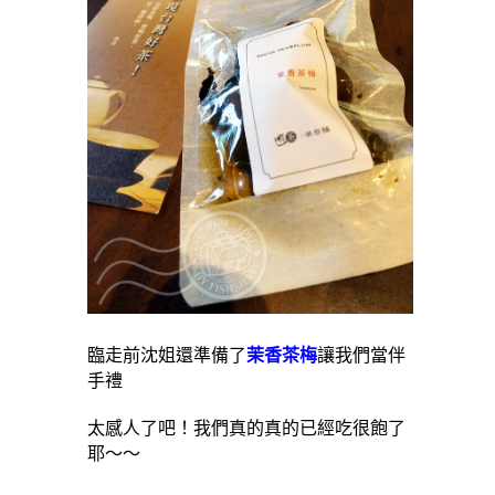
臨走前沈姐還準備了
茉香茶梅
讓我們當伴
手禮
太感人了吧！我們真的真的已經吃很飽了
耶～～