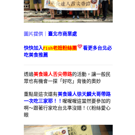
圖片提供｜
臺北市商業處
快快加入
Fish老妞粉絲團
看更多台北必
吃美食推薦
透過
美食達人舌尖帶路
的活動，讓一般民
眾也有機會一探「好吃」背後的奧妙
重點是這次還有
美食達人徐天麟大哥帶路
一次吃三家耶
！！
喔喔喔這當然要參加的
啊～跟著行家吃台北準沒錯！((粉絲愛心
眼