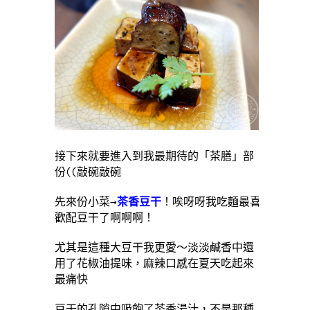
接下來就要進入到我最期待的「茶膳」部
份((敲碗敲碗
先來份小菜→
茶香豆干
！唉呀呀我吃麵最喜
歡配豆干了啊啊啊！
尤其是這種大豆干我更愛～淡淡鹹香中還
用了花椒油提味，麻辣口感在夏天吃起來
最痛快
豆干的孔隙中吸飽了茶香湯汁，不是那種