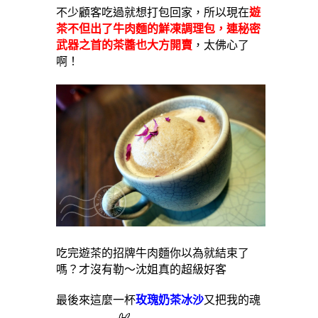
不少顧客吃過就想打包回家，所以現在
遊
茶不但出了牛肉麵的鮮凍調理包，連秘密
武器之首的茶醬也大方開賣
，太佛心了
啊！
吃完遊茶的招牌牛肉麵你以為就結束了
嗎？才沒有勒～沈姐真的超級好客
最後來這麼一杯
玫瑰奶茶冰沙
又把我的魂