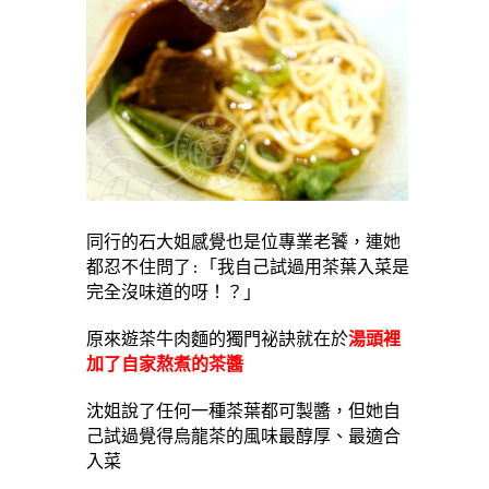
同行的石大姐感覺也是位專業老饕，連她
都忍不住問了:「我自己試過用茶葉入菜是
完全沒味道的呀！？」
原來遊茶牛肉麵的獨門祕訣就在於
湯頭裡
加了自家熬煮的茶醬
沈姐說了任何一種茶葉都可製醬，但她自
己試過覺得烏龍茶的風味最醇厚、最適合
入菜