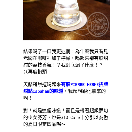
結果喝了一口我更迷惘，為什麼我只看見
老闆在咖啡裡加了檸檬，喝起來卻有股甜
甜的荔枝香氣！？我到底漏了什麼！？
((再度抱頭
天麟哥說這喝起來
有股PIERRE HERME招牌
甜點Ispahan的味道
，我超想跟他擊掌的
啊！！
對！就是這個味道！而且是帶著超級夢幻
的少女芬芳，也是313 Cafe十分引以為傲
的夏日限定飲品呢～