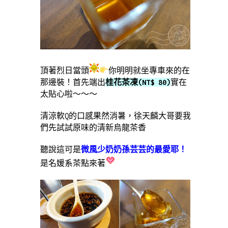
頂著烈日當頭
你明明就坐專車來的在
那邊裝！首先端出
桂花茶凍(NT$ 80)
實在
太貼心啦～～～
清涼軟Q的口感果然消暑，徐天麟大哥要我
們先試試原味的清新烏龍茶香
聽說這可是
微風少奶奶孫芸芸的最愛耶！
是名媛系茶點來著