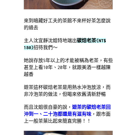
來到暗藏好工夫的茶館不來杯好茶怎麼說
的過去
主人沈宜靜沈姐特地端出
碳焙老茶(NT$
180)
招待我們～
她說存放5年以上的才能被稱為老茶，有些
甚至上看10年、20年，就跟美酒一樣越陳
越香
遊茶這杯碳焙老茶是用熱水沖泡放涼，而
非冷泡茶的做法，但喝來依舊清新舒暢
而且沈姐很自豪的說，
遊茶的碳焙老茶回
沖到一、二十泡都還是有滋有味
，跟市面
上一般茶葉比起來簡直完勝！！