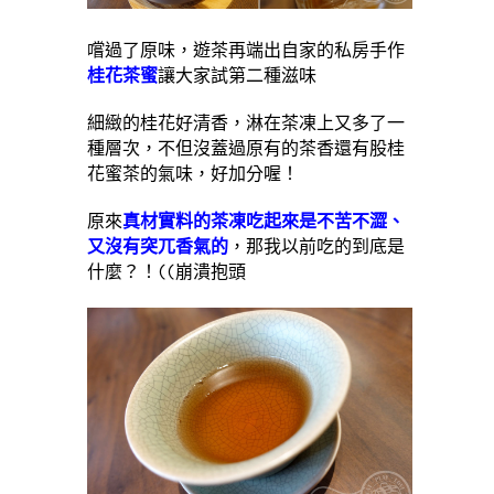
嚐過了原味，遊茶再端出自家的私房手作
桂花茶蜜
讓大家試第二種滋味
細緻的桂花好清香，淋在茶凍上又多了一
種層次，不但沒蓋過原有的茶香還有股桂
花蜜茶的氣味，好加分喔！
原來
真材實料的茶凍吃起來是不苦不澀、
又沒有突兀香氣的
，那我以前吃的到底是
什麼？！((崩潰抱頭