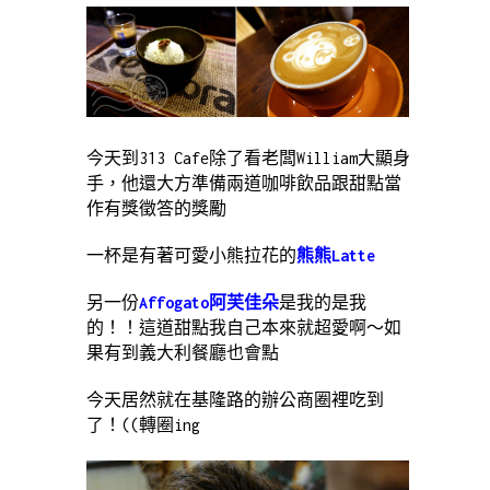
今天到313 Cafe除了看老闆William大顯身
手，他還大方準備兩道咖啡飲品跟甜點當
作有獎徵答的獎勵
一杯是有著可愛小熊拉花的
熊熊Latte
另一份
Affogato阿芙佳朵
是我的是我
的！！這道甜點我自己本來就超愛啊～如
果有到義大利餐廳也會點
今天居然就在基隆路的辦公商圈裡吃到
了！((轉圈ing