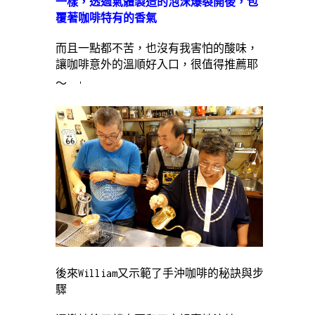
一樣，透過氣體製造的泡沫爆裂開後，包
覆著咖啡特有的香氣
而且一點都不苦，也沒有我害怕的酸味，
讓咖啡意外的溫順好入口，很值得推薦耶
～
後來William又示範了手沖咖啡的秘訣與步
驟