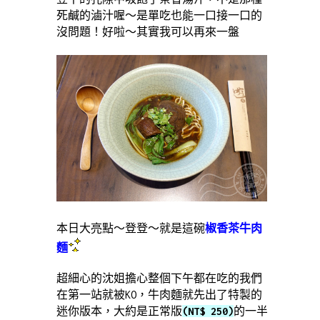
死鹹的滷汁喔～是單吃也能一口接一口的
沒問題！好啦～其實我可以再來一盤
本日大亮點～登登～就是這碗
椒香茶牛肉
麵
超細心的沈姐擔心整個下午都在吃的我們
在第一站就被KO，牛肉麵就先出了特製的
迷你版本，大約是正常版
(NT$ 250)
的一半