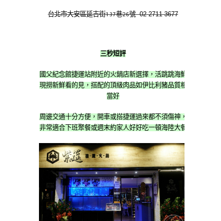
02-2711-3677
台北市大安區延吉街137巷26號
三秒短評
國父紀念館捷運站附近的火鍋店新選擇，活跳跳海鮮
現撈新鮮看的見，搭配的頂級肉品如伊比利豬品質相
當好
周邊交通十分方便，開車或搭捷運過來都不須傷神，
非常適合下班聚餐或週末約家人好好吃一頓海陸大餐