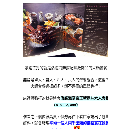
紫筵主打的就是活體海鮮搭配頂級肉品的火鍋套餐
無論是單人、雙人、四人、六人的聚餐組合，這裡的
火鍋套餐選擇超多，還不過癮的單點也行！
店裡最強打的就是這套
旗艦海宴帝王蟹霸味六人套餐
(NT$ 12,800)
乍看之下價位很高貴，但妳再往下看店家端出了哪些
好料，就會發現
平均一個人兩千出頭的價格實在飽到