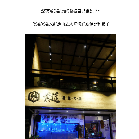
深夜寫食記真的會被自己餓到耶～
寫著寫著又好想再去大吃海鮮跟伊比利豬了