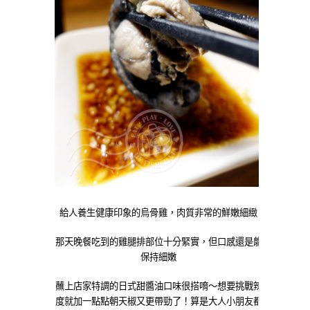
給人養生健康印象的烏骨雞，肉質非常的鮮嫩細緻
那天晚餐吃到的雞腿排部位十分緊實，但口感還是能
保持細嫩
蘸上店家特調的日式甜醬油口味很搭唷～想要挑戰辣
度就加一點點朝天椒又更帶勁了！算是大人小朋友都