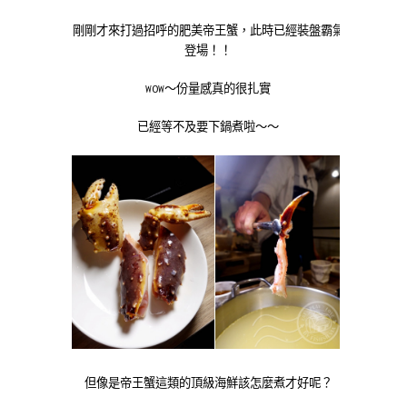
剛剛才來打過招呼的肥美帝王蟹，此時已經裝盤霸氣
登場！！
WOW～份量感真的很扎實
已經等不及要下鍋煮啦～～
但像是帝王蟹這類的頂級海鮮該怎麼煮才好呢？