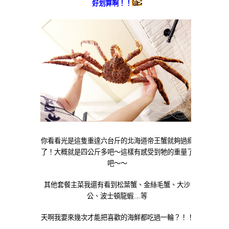
好划算啊！！
你看看光是這隻重達六台斤的北海道帝王蟹就夠過癮
了！大概就是四公斤多吧～這樣有感受到牠的重量了
吧～～
其他套餐主菜我還有看到松葉蟹、金絲毛蟹、大沙
公、波士頓龍蝦……等
天啊我要來幾次才能把喜歡的海鮮都吃過一輪？！！