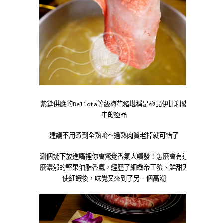
紫筵供應的Bellota等級梅花豬堪稱是極品伊比利豬
中的極品
建議不用煮到全熟唷～過熟肉質老掉就可惜了
涮個幾下放進嘴裡你會驚覺香氣大噴發！怎麼會有這
麼濃郁的堅果油脂香氣，經歷了細緻帝王蟹、鮮甜天
使紅蝦後，味覺又來到了另一個高潮