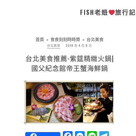
FISH老妞
旅行
首頁
»
食食刻刻時時樂
»
台北美食
台北美食
2018 年 4 月 8 日
台北美食推薦-紫筵精緻火鍋|
國父紀念館帝王蟹海鮮鍋
Facebook
Messenger
Line
Teleg