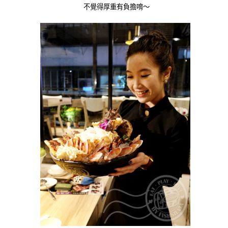
不覺得厚重有負擔唷～