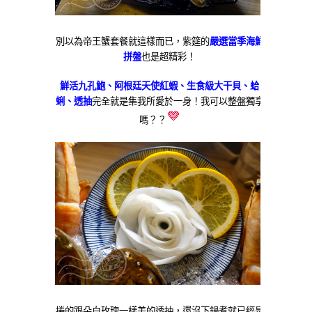
別以為帝王蟹套餐就這樣而已，紫筵的
嚴選當季海鮮
拼盤
也是超精彩！
鮮活九孔鮑、阿根廷天使紅蝦、生食級大干貝、蛤
蜊、透抽
完全就是集我所愛於一身！我可以整盤獨享
嗎？？
捲的跟朵白玫瑰一樣美的透抽，還沒下鍋煮就已經是