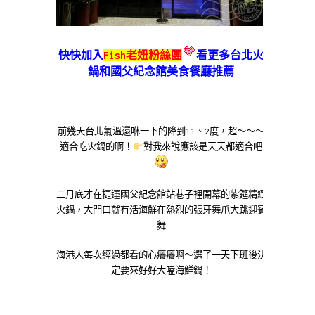
快快加入
Fish老妞粉絲團
看更多台北火
鍋和國父紀念館美食餐廳推薦
前幾天台北氣溫還咻一下的降到11、2度，超～～～
適合吃火鍋的啊！
對我來說應該是天天都適合吧
二月底才在捷運國父紀念館站巷子裡開幕的紫筵精緻
火鍋，大門口就有活海鮮在熱烈的張牙舞爪大跳迎賓
舞
海港人每次經過都看的心癢癢啊～選了一天下班後決
定要來好好大嗑海鮮鍋！