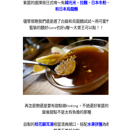
紫筵的選擇很日式唷～有
越光米、拉麵、日本冬粉、
和日本烏龍麵
儘管很飽我們還是選了白飯和烏龍麵試試～用可愛竹
籃裝的麵好Cute也好Q喔～大胃王可以點！！
再怎麼飽還是要有甜點做Ending，不過還好紫筵的
飯後甜點不是太有負擔的那種
自製的
桂花銀耳湯
相當清爽順口，搭配
水果拼盤
為晚