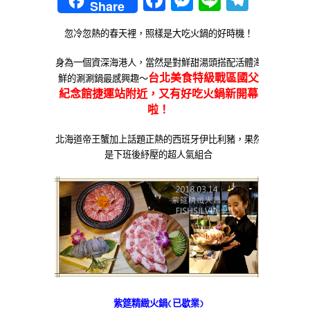
Share
忽冷忽熱的春天裡，照樣是大吃火鍋的好時機！
身為一個資深海港人，當然是對鮮甜湯頭搭配活體海
台北美食特級戰區國父
鮮的涮涮鍋最感興趣～
紀念館捷運站附近，又有好吃火鍋新開幕
啦！
北海道帝王蟹加上話題正熱的西班牙伊比利豬，果然
是下班後紓壓的超人氣組合
紫筵精緻火鍋(已歇業)