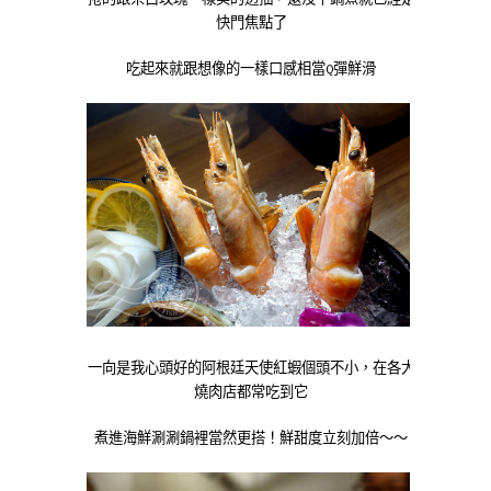
快門焦點了
吃起來就跟想像的一樣口感相當Q彈鮮滑
一向是我心頭好的阿根廷天使紅蝦個頭不小，在各大
燒肉店都常吃到它
煮進海鮮涮涮鍋裡當然更搭！鮮甜度立刻加倍～～