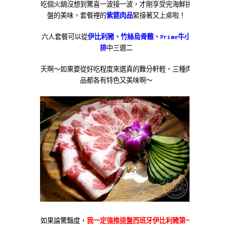
吃個火鍋沒想到驚喜一波接一波，才剛享受完海鮮拼
盤的美味，套餐裡的
紫筵肉品
緊接著又上桌啦！
六人套餐可以從
伊比利豬、竹絲烏骨雞、Prime牛小
排
中三選二
天啊～如果要從好吃程度來選真的難分軒輊，三種肉
品都各有特色又美味啊～
如果論驚豔度，
我一定強推這盤西班牙伊比利豬第一