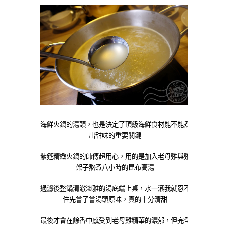
海鮮火鍋的湯頭，也是決定了頂級海鮮食材能不能煮
出甜味的重要關鍵
紫筵精緻火鍋的師傅超用心，用的是加入老母雞與雞
架子熬煮八小時的昆布高湯
過濾後整鍋清澈淡雅的湯底端上桌，水一滾我就忍不
住先嘗了嘗湯頭原味，真的十分清甜
最後才會在餘香中感受到老母雞精華的濃郁，但完全