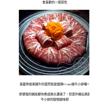
會喜歡的一道菜色
喜愛奔放美國牛的當然就是選擇Prime級牛小排囉～
即便我的鍋底都快煮成南瓜濃湯了，但意外襯出美國
牛小排的穀物甜味耶