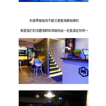
約會聚餐無肉不歡又需要海鮮助陣的
紫筵強打的活體海鮮和頂級肉品一定能滿足你呀～