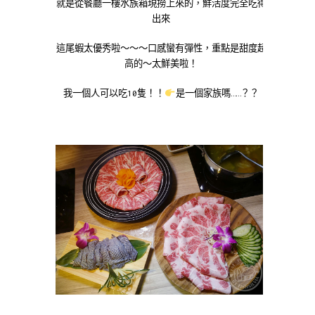
就是從餐廳一樓水族箱現撈上來的，鮮活度完全吃得
出來
這尾蝦太優秀啦～～～口感蠻有彈性，重點是甜度超
高的～太鮮美啦！
我一個人可以吃10隻！！
是一個家族嗎……？？